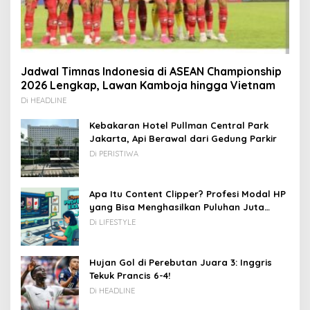
Jadwal Timnas Indonesia di ASEAN Championship
2026 Lengkap, Lawan Kamboja hingga Vietnam
Di HEADLINE
Kebakaran Hotel Pullman Central Park
Jakarta, Api Berawal dari Gedung Parkir
Di PERISTIWA
Apa Itu Content Clipper? Profesi Modal HP
yang Bisa Menghasilkan Puluhan Juta
Rupiah
Di LIFESTYLE
Hujan Gol di Perebutan Juara 3: Inggris
Tekuk Prancis 6-4!
Di HEADLINE