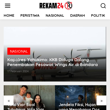
Lewati
ke
konten
HOME
PERISTIWA
NASIONAL
DAERAH
POLITIK
NASIONAL
Kapolres Yahukimo: KKB Diduga Dalang
Penembakan Pesawat Wings Air di Bandara
17 Februari 2024
«
»
Viral Vior Soal
Jendela Fiksi, Hujan
Tubuhnya, Nita Vior
yang Menghapus Dosa