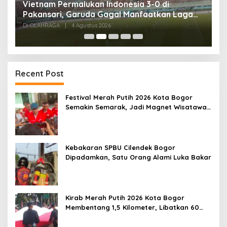
,
Vietnam Permalukan Indonesia 3-0 di
T
Pakansari, Garuda Gagal Manfaatkan Laga
5
Kandang
Di OLAHRAGA
|
4 Agustus 2026
Di
Recent Post
Festival Merah Putih 2026 Kota Bogor
Semakin Semarak, Jadi Magnet Wisatawan
hingga Dorong Ekonomi Lokal
Kebakaran SPBU Cilendek Bogor
Dipadamkan, Satu Orang Alami Luka Bakar
Kirab Merah Putih 2026 Kota Bogor
Membentang 1,5 Kilometer, Libatkan 60
Elemen Masyarakat