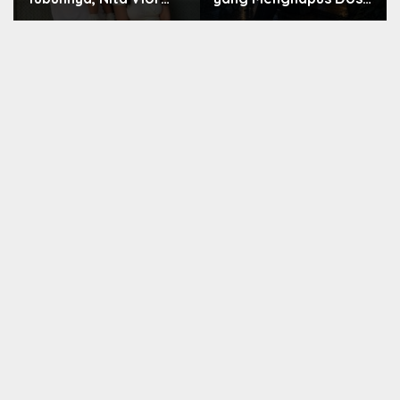
Akui Nikmati Peranya
Nara