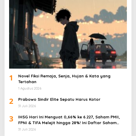
1
Novel Fiksi Remaja, Senja, Hujan & Kata yang
Tertahan
1 Agustus 2026
2
Prabowo Sindir Elite Sepatu Harus Kotor
31 Juli 2026
3
IHSG Hari Ini Menguat 0,66% ke 6.227, Saham PMII,
FPNI & TIFA Melejit hingga 28%! Ini Daftar Saham
Paling Cuan & Volume Tertinggi 31 Juli 2026
31 Juli 2026