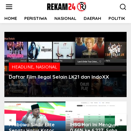
Lewati
ke
konten
HOME
PERISTIWA
NASIONAL
DAERAH
POLITIK
HEADLINE
,
NASIONAL
Daftar Film Ilegal Selain LK21 dan IndoXX
6 Maret 2025
«
»
Prabowo Sindir Elite
IHSG Hari Ini Menguat
Sepatu Harus Kotor
0,66% ke 6.227, Saham