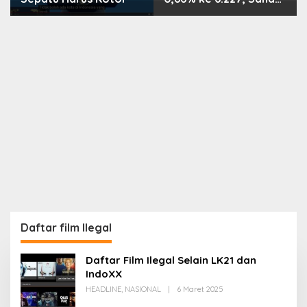
PMII, FPNI & TIFA
Melejit hingga 28%! Ini
Daftar Saham Paling
Cuan & Volume
Tertinggi 31 Juli 2026
Daftar film Ilegal
Daftar Film Ilegal Selain LK21 dan
IndoXX
Oleh
HEADLINE
,
NASIONAL
|
6 Maret 2025
Redaksi