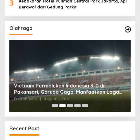
3
Kebakaran Hotel Pullman Central Park Jakarta, Api
Berawal dari Gedung Parkir
Olahraga
,
Vietnam Permalukan Indonesia 3-0 di
T
Pakansari, Garuda Gagal Manfaatkan Laga
5
Kandang
Di OLAHRAGA
|
4 Agustus 2026
Di
Recent Post