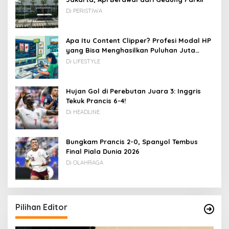
Di PERISTIWA
Apa Itu Content Clipper? Profesi Modal HP
yang Bisa Menghasilkan Puluhan Juta
Rupiah
Di LIFESTYLE
Hujan Gol di Perebutan Juara 3: Inggris
Tekuk Prancis 6-4!
Di HEADLINE
Bungkam Prancis 2-0, Spanyol Tembus
Final Piala Dunia 2026
Di OLAHRAGA
Pilihan Editor