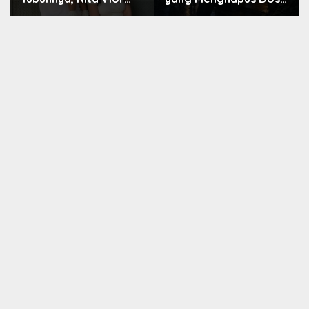
Akui Nikmati Peranya
Nara