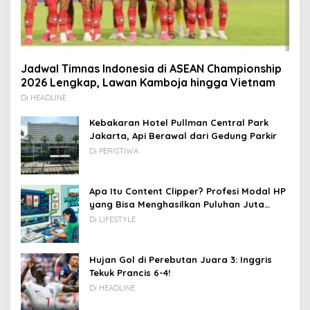
Jadwal Timnas Indonesia di ASEAN Championship
2026 Lengkap, Lawan Kamboja hingga Vietnam
Di HEADLINE
Kebakaran Hotel Pullman Central Park
Jakarta, Api Berawal dari Gedung Parkir
Di PERISTIWA
Apa Itu Content Clipper? Profesi Modal HP
yang Bisa Menghasilkan Puluhan Juta
Rupiah
Di LIFESTYLE
Hujan Gol di Perebutan Juara 3: Inggris
Tekuk Prancis 6-4!
Di HEADLINE