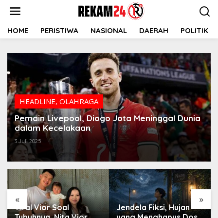
Lewati
ke
konten
HOME
PERISTIWA
NASIONAL
DAERAH
POLITIK
HEADLINE
,
OLAHRAGA
Pemain Livepool, Diogo Jota Meninggal Dunia
dalam Kecelakaan
3 Juli 2025
«
»
Viral Vior Soal
Jendela Fiksi, Hujan
Tubuhnya, Nita Vior
yang Menghapus Dosa