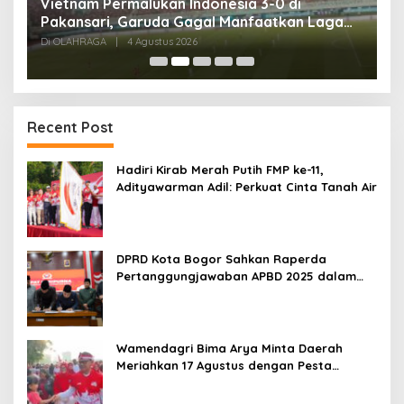
,
Vietnam Permalukan Indonesia 3-0 di
T
Pakansari, Garuda Gagal Manfaatkan Laga
5
Kandang
Di OLAHRAGA
|
4 Agustus 2026
Di
Recent Post
Hadiri Kirab Merah Putih FMP ke-11,
Adityawarman Adil: Perkuat Cinta Tanah Air
DPRD Kota Bogor Sahkan Raperda
Pertanggungjawaban APBD 2025 dalam
Rapat Paripurna
Wamendagri Bima Arya Minta Daerah
Meriahkan 17 Agustus dengan Pesta
Rakyat