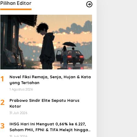
Pilihan Editor
1
Novel Fiksi Remaja, Senja, Hujan & Kata
yang Tertahan
1 Agustus 2026
2
Prabowo Sindir Elite Sepatu Harus
Kotor
31 Juli 2026
3
IHSG Hari Ini Menguat 0,66% ke 6.227,
Saham PMII, FPNI & TIFA Melejit hingga
28%! Ini Daftar Saham Paling Cuan &
31 Juli 2026