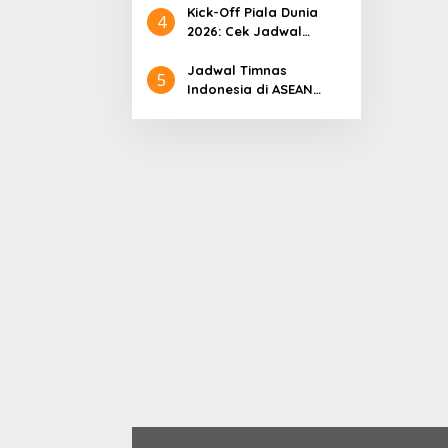
Kick-Off Piala Dunia
4
2026: Cek Jadwal
Lengkapnya
Jadwal Timnas
5
Indonesia di ASEAN
Championship 2026
Lengkap, Lawan
Kamboja hingga
Vietnam