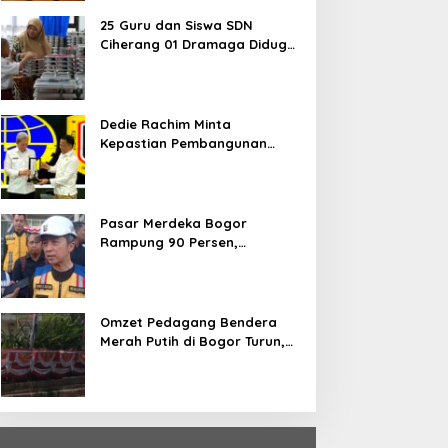
25 Guru dan Siswa SDN
Ciherang 01 Dramaga Diduga
Keracunan Makanan Bergizi
Gratis
Dedie Rachim Minta
Kepastian Pembangunan
Terminal Baranangsiang ke
Kemenhub
Pasar Merdeka Bogor
Rampung 90 Persen,
Pedagang Mulai Pindah
September 2026
Omzet Pedagang Bendera
Merah Putih di Bogor Turun,
Tergerus Belanja Online
Jelang HUT RI