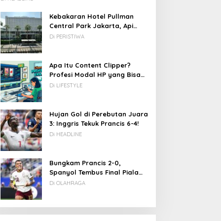
Kebakaran Hotel Pullman
Central Park Jakarta, Api
Berawal dari Gedung Parkir
Di PERISTIWA
Apa Itu Content Clipper?
Profesi Modal HP yang Bisa
Menghasilkan Puluhan Juta
Di LIFESTYLE
Rupiah
DC: 80% CIO Asia Pasifik
Novel Fiksi Remaja, Senja,
akal Beralih ke Edge
Hujan & Kata yang
Hujan Gol di Perebutan Juara
omputing demi GenAI
Tertahan
3: Inggris Tekuk Prancis 6-4!
ada 2027
Di HEADLINE
Bungkam Prancis 2-0,
Spanyol Tembus Final Piala
Dunia 2026
Di OLAHRAGA