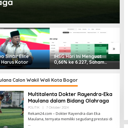
aga
»
ri Ini Menguat
Saham Paling Cuan Hari Ini,
I
ke 6.227, Saham
IHSG Tembus 6.225, Naik
B
PNI & TIFA Melejit
0,63%! Astra Internasional
C
28%! Ini Daftar
Melonjak 3%, Saham DEWA
p
Paling Cuan &
Pimpin Transaksi Rp300
ulana Calon Wakil Wali Kota Bogor
Tertinggi 31 Juli
Miliar
Multitalenta Dokter Rayendra-Eka
Maulana dalam Bidang Olahraga
Oleh
POLITIK
|
7 Oktober 2024
Redaksi
Rekam24.com – Dokter Rayendra dan Eka
Maulana, ternyata memiliki segudang prestasi di