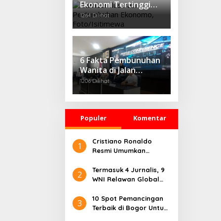
Ekonomi Tertinggi
dalam 13 Tahun,
1264 Dilihat
Profesor IPB
Tawarkan Konsep
‘Growth Through
Equity’
6 Fakta Pembunuhan
Wanita di Jalan
Sholeh Iskandar
1206 Dilihat
Bogor, Korban
Dicekik Dasi hingga
Jasadnya Dibuang
Populer
Komentar
Cristiano Ronaldo
1
Resmi Umumkan
Pensiun dari Timnas
Portugal
Termasuk 4 Jurnalis, 9
2
WNI Relawan Global
Sumud Bebas dari
Penahanan Israel
10 Spot Pemancingan
3
Terbaik di Bogor Untuk
Liburan Seru