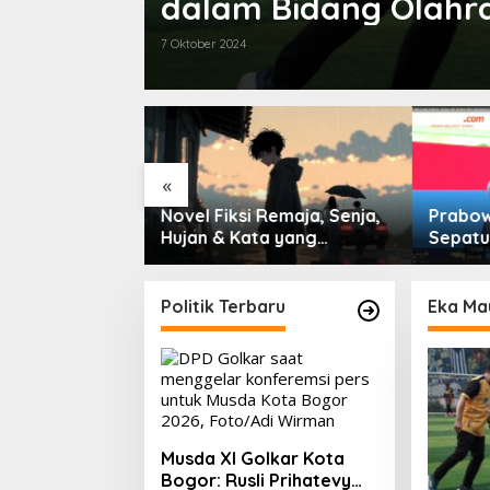
dalam Bidang Olahr
7 Oktober 2024
«
Remaja, Senja,
Prabowo Sindir Elite
IHSG Ha
a yang
Sepatu Harus Kotor
0,66% 
PMII, F
hingga 
Saham 
Politik Terbaru
Eka Ma
Volume 
2026
Musda XI Golkar Kota
Bogor: Rusli Prihatevy