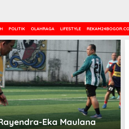
H
POLITIK
OLAHRAGA
LIFESTYLE
REKAM24BOGOR.C
r Rayendra-Eka Maulana