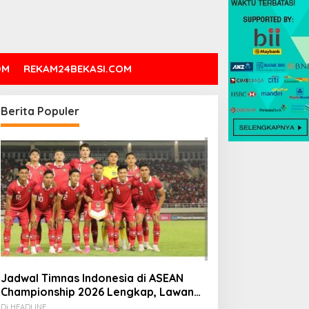
OM
REKAM24BEKASI.COM
Berita Populer
Jadwal Timnas Indonesia di ASEAN
Championship 2026 Lengkap, Lawan
Kamboja hingga Vietnam
Di HEADLINE