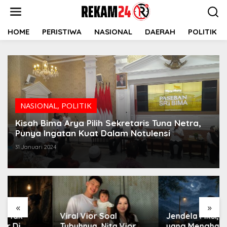
Lewati
ke
konten
HOME
PERISTIWA
NASIONAL
DAERAH
POLITIK
NASIONAL
,
POLITIK
Kisah Bima Arya Pilih Sekretaris Tuna Netra,
Punya Ingatan Kuat Dalam Notulensi
31 Januari 2024
«
»
Viral Vior Soal
Jendela Fiksi, Hujan
Tubuhnya, Nita Vior
yang Menghapus Dosa