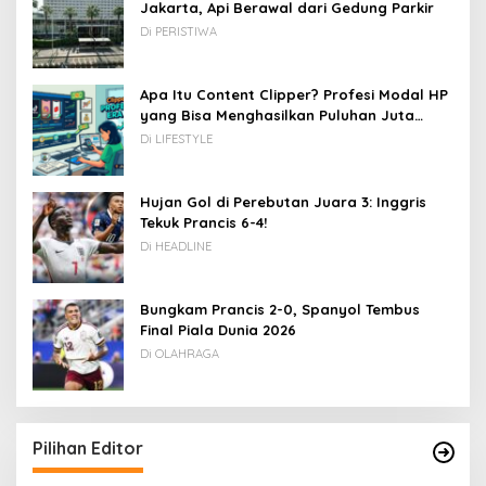
Jakarta, Api Berawal dari Gedung Parkir
Di PERISTIWA
Apa Itu Content Clipper? Profesi Modal HP
yang Bisa Menghasilkan Puluhan Juta
Rupiah
Di LIFESTYLE
Hujan Gol di Perebutan Juara 3: Inggris
Tekuk Prancis 6-4!
Di HEADLINE
Bungkam Prancis 2-0, Spanyol Tembus
Final Piala Dunia 2026
Di OLAHRAGA
Pilihan Editor