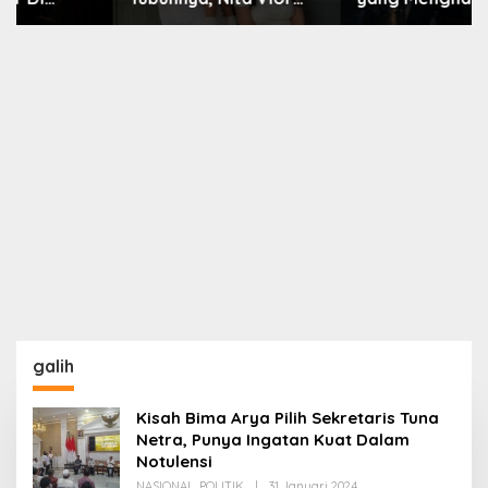
Akui Nikmati Peranya
Nara
galih
Kisah Bima Arya Pilih Sekretaris Tuna
Netra, Punya Ingatan Kuat Dalam
Notulensi
Oleh
NASIONAL
,
POLITIK
|
31 Januari 2024