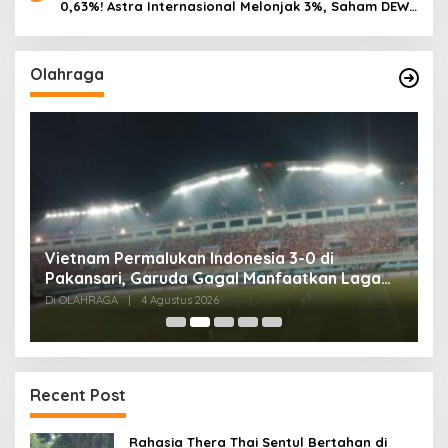
0,63%! Astra Internasional Melonjak 3%, Saham DEWA
Pimpin Transaksi Rp300 Miliar
Olahraga
,
Vietnam Permalukan Indonesia 3-0 di
T
Pakansari, Garuda Gagal Manfaatkan Laga
5
Kandang
Di OLAHRAGA
|
4 Agustus 2026
Di
Recent Post
Rahasia Thera Thai Sentul Bertahan di