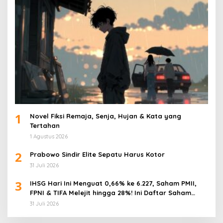
1
Novel Fiksi Remaja, Senja, Hujan & Kata yang
Tertahan
1 Agustus 2026
2
Prabowo Sindir Elite Sepatu Harus Kotor
31 Juli 2026
3
IHSG Hari Ini Menguat 0,66% ke 6.227, Saham PMII,
FPNI & TIFA Melejit hingga 28%! Ini Daftar Saham
Paling Cuan & Volume Tertinggi 31 Juli 2026
31 Juli 2026