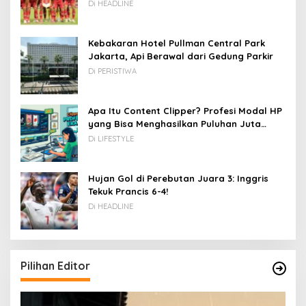
Kamboja hingga Vietnam
Di HEADLINE
Kebakaran Hotel Pullman Central Park
Jakarta, Api Berawal dari Gedung Parkir
Di PERISTIWA
Apa Itu Content Clipper? Profesi Modal HP
yang Bisa Menghasilkan Puluhan Juta
Rupiah
Di LIFESTYLE
Hujan Gol di Perebutan Juara 3: Inggris
Tekuk Prancis 6-4!
Di HEADLINE
Pilihan Editor