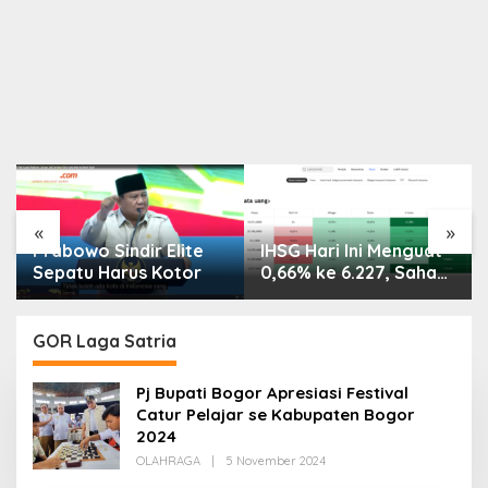
«
»
Prabowo Sindir Elite
IHSG Hari Ini Menguat
Sepatu Harus Kotor
0,66% ke 6.227, Saham
PMII, FPNI & TIFA
Melejit hingga 28%! Ini
Daftar Saham Paling
GOR Laga Satria
Cuan & Volume
Tertinggi 31 Juli 2026
Pj Bupati Bogor Apresiasi Festival
Catur Pelajar se Kabupaten Bogor
2024
Oleh
OLAHRAGA
|
5 November 2024
Redaksi