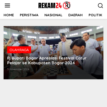
Lewati
ke
konten
HOME
PERISTIWA
NASIONAL
DAERAH
POLITIK
OLAHRAGA
Pj Bupati Bogor Apresiasi Festival Catur
Pelajar se Kabupaten Bogor 2024
5 November 2024