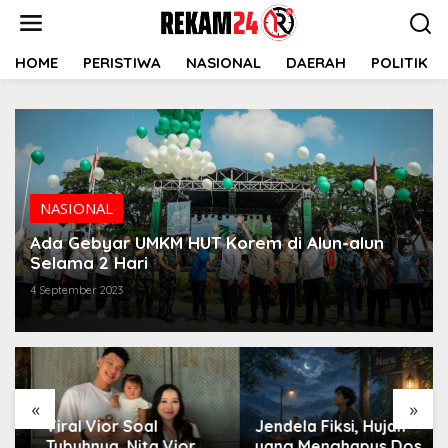
Lewati
ke
konten
HOME
PERISTIWA
NASIONAL
DAERAH
POLITIK
NASIONAL
Ada Gebyar UMKM HUT Korem di Alun-alun
Selama 2 Hari
4 September 2023
«
»
Viral Vior Soal
Jendela Fiksi, Hujan
Tubuhnya, Nita Vior
yang Menghapus Dosa