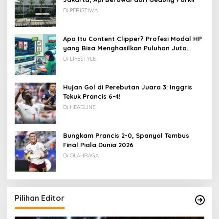
Di PERISTIWA
Apa Itu Content Clipper? Profesi Modal HP
yang Bisa Menghasilkan Puluhan Juta
Rupiah
Di LIFESTYLE
Hujan Gol di Perebutan Juara 3: Inggris
Tekuk Prancis 6-4!
Di HEADLINE
Bungkam Prancis 2-0, Spanyol Tembus
Final Piala Dunia 2026
Di OLAHRAGA
Pilihan Editor