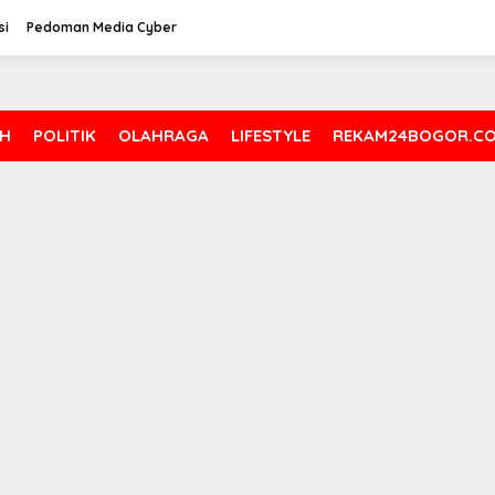
si
Pedoman Media Cyber
H
POLITIK
OLAHRAGA
LIFESTYLE
REKAM24BOGOR.C
kan Job Fair 2025 dengan
n Inklusif bagi Disabilitas
15