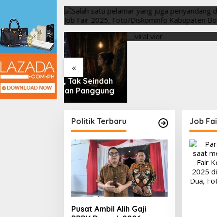
16 Juni 2025
Viral Vior Soal Tubuhnya,
Jendela
Nita Vior Akui Nikmati
Mengha
Peranya
«
i, Tak Seindah
pan Panggung
Politik Terbaru
Job Fa
Pusat Ambil Alih Gaji