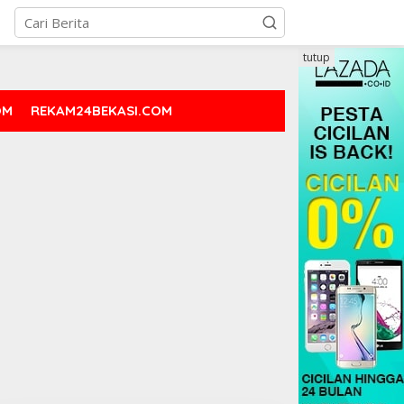
tutup
OM
REKAM24BEKASI.COM
DAERAH
Job Fair Kota Bogor 2025, Disn
Lowongan, Target 600 Pencari K
 Oktober 2025