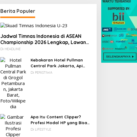
Berita Populer
0 Destinasi Wisata Ramah
nak di Jabodetabek:
iburan Keluarga yang
enyegarkan dan Penuh
Jadwal Timnas Indonesia di ASEAN
akna
Championship 2026 Lengkap, Lawan
Kamboja hingga Vietnam
Di HEADLINE
Jendela Fiksi, Tak Seindah
Layar Di Depan Panggung
Kebakaran Hotel Pullman
Central Park Jakarta, Api
Berawal dari Gedung Parkir
Di PERISTIWA
Apa Itu Content Clipper?
Profesi Modal HP yang Bisa
Menghasilkan Puluhan Juta
Di LIFESTYLE
Rupiah