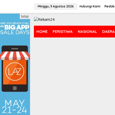
Lewati
ke
Minggu, 9 Agustus 2026
Hubungi Kami
Redak
konten
tutup
HOME
PERISTIWA
NASIONAL
DAERA
DAERAH
a 2.000
Pemkab Bogor Hadir
serap
Fasilitas dan Lowonga