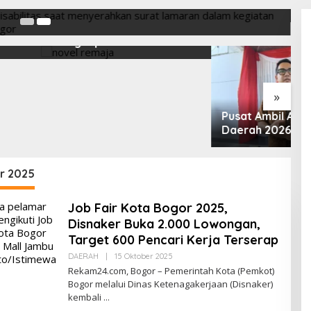
 Fiksi, Hujan yang
1
pus Dosa Nara
A
L
M
M
»
Pusat Ambil Alih Gaji PPPK
Daerah 2026, Ratusan
Pemda Bisa Bernapas Lega
ir 2025
Job Fair Kota Bogor 2025,
Disnaker Buka 2.000 Lowongan,
Target 600 Pencari Kerja Terserap
Oleh
DAERAH
|
15 Oktober 2025
Redaksi
Rekam24.com, Bogor – Pemerintah Kota (Pemkot)
Bogor melalui Dinas Ketenagakerjaan (Disnaker)
kembali