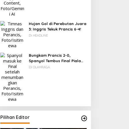
Hujan Gol di Perebutan Juara
3: Inggris Tekuk Prancis 6-4!
Di HEADLINE
Bungkam Prancis 2-0,
Spanyol Tembus Final Piala
Dunia 2026
Di OLAHRAGA
Pilihan Editor