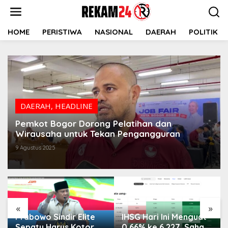
Lewati
ke
konten
HOME
PERISTIWA
NASIONAL
DAERAH
POLITIK
DAERAH
,
HEADLINE
Pemkot Bogor Dorong Pelatihan dan
Wirausaha untuk Tekan Pengangguran
9 Agustus 2025
«
»
Prabowo Sindir Elite
IHSG Hari Ini Menguat
Sepatu Harus Kotor
0,66% ke 6.227, Saham