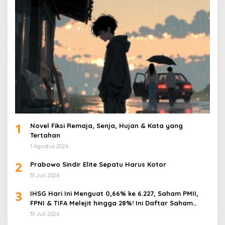
1
Novel Fiksi Remaja, Senja, Hujan & Kata yang
Tertahan
1 Agustus 2026
2
Prabowo Sindir Elite Sepatu Harus Kotor
31 Juli 2026
3
IHSG Hari Ini Menguat 0,66% ke 6.227, Saham PMII,
FPNI & TIFA Melejit hingga 28%! Ini Daftar Saham
Paling Cuan & Volume Tertinggi 31 Juli 2026
31 Juli 2026