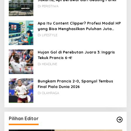
Di PERISTIWA
Apa Itu Content Clipper? Profesi Modal HP
yang Bisa Menghasilkan Puluhan Juta
Rupiah
Di LIFESTYLE
Hujan Gol di Perebutan Juara 3: Inggris
Tekuk Prancis 6-4!
Di HEADLINE
Bungkam Prancis 2-0, Spanyol Tembus
Final Piala Dunia 2026
Di OLAHRAGA
Pilihan Editor