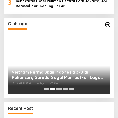
3
Kebakaran Hotel Pullman Central Park Jakarta, Api
Berawal dari Gedung Parkir
Olahraga
,
Vietnam Permalukan Indonesia 3-0 di
T
Pakansari, Garuda Gagal Manfaatkan Laga
5
Kandang
Di OLAHRAGA
|
4 Agustus 2026
Di
Recent Post