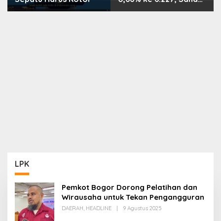
PMII, FPNI & TIFA
Melejit hingga 28%! Ini
Daftar Saham Paling
Cuan & Volume
Tertinggi 31 Juli 2026
LPK
Pemkot Bogor Dorong Pelatihan dan
Wirausaha untuk Tekan Pengangguran
Oleh
DAERAH
,
HEADLINE
|
9 Agustus 2025
Redaksi