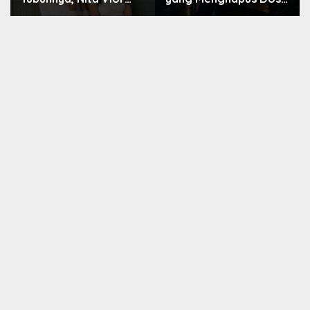
Akui Nikmati Peranya
Nara