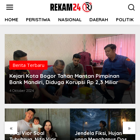
Lewati
ke
konten
HOME
PERISTIWA
NASIONAL
DAERAH
POLITIK
Berita Terbaru
Kejari Kota Bogor Tahan Mantan Pimpinan
Bank Mandiri, Diduga Korupsi Rp 2,3 Miliar
4 Oktober 2024
«
»
Viral Vior Soal
Jendela Fiksi, Hujan
Tubuhnya, Nita Vior
yang Menghapus Dosa