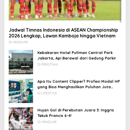
Jadwal Timnas Indonesia di ASEAN Championship
2026 Lengkap, Lawan Kamboja hingga Vietnam
Di HEADLINE
Kebakaran Hotel Pullman Central Park
Jakarta, Api Berawal dari Gedung Parkir
Di PERISTIWA
Apa Itu Content Clipper? Profesi Modal HP
yang Bisa Menghasilkan Puluhan Juta
Rupiah
Di LIFESTYLE
Hujan Gol di Perebutan Juara 3: Inggris
Tekuk Prancis 6-4!
Di HEADLINE