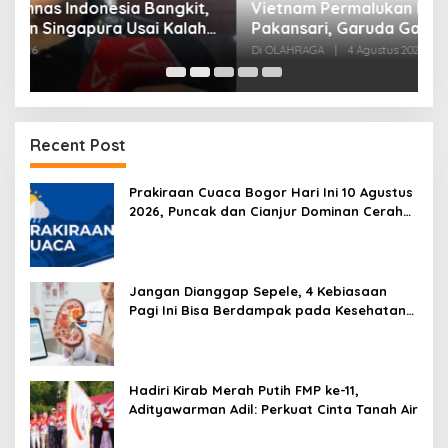
,
Vietnam Permalukan Indonesia 3-0 di
T
Pakansari, Garuda Gagal Manfaatkan Laga
5
Kandang
Di OLAHRAGA
|
4 Agustus 2026
Di
Recent Post
Prakiraan Cuaca Bogor Hari Ini 10 Agustus
2026, Puncak dan Cianjur Dominan Cerah
Berawan
Jangan Dianggap Sepele, 4 Kebiasaan
Pagi Ini Bisa Berdampak pada Kesehatan
Ginjal
Hadiri Kirab Merah Putih FMP ke-11,
Adityawarman Adil: Perkuat Cinta Tanah Air