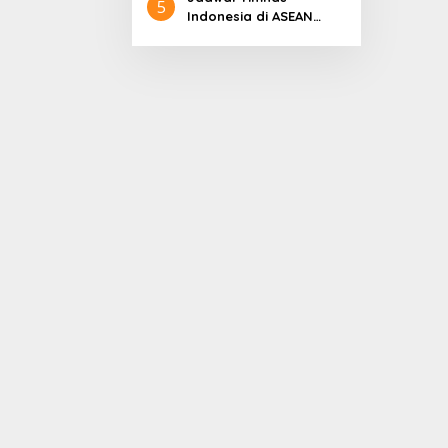
5
Indonesia di ASEAN
Championship 2026
Lengkap, Lawan
Kamboja hingga
Vietnam