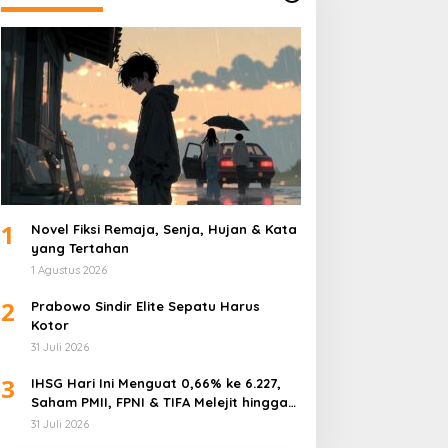
1
Novel Fiksi Remaja, Senja, Hujan & Kata
yang Tertahan
1 Agustus 2026
2
Prabowo Sindir Elite Sepatu Harus
Kotor
31 Juli 2026
3
IHSG Hari Ini Menguat 0,66% ke 6.227,
Saham PMII, FPNI & TIFA Melejit hingga
28%! Ini Daftar Saham Paling Cuan &
31 Juli 2026
Volume Tertinggi 31 Juli 2026