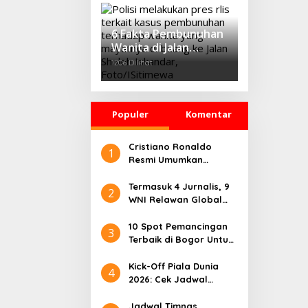
‘Growth Through
Equity’
6 Fakta Pembunuhan
Wanita di Jalan
Sholeh Iskandar
1206 Dilihat
Bogor, Korban
Dicekik Dasi hingga
Jasadnya Dibuang
Populer
Komentar
Cristiano Ronaldo
1
Resmi Umumkan
Pensiun dari Timnas
Portugal
Termasuk 4 Jurnalis, 9
2
WNI Relawan Global
Sumud Bebas dari
Penahanan Israel
10 Spot Pemancingan
3
Terbaik di Bogor Untuk
Liburan Seru
Kick-Off Piala Dunia
4
2026: Cek Jadwal
Lengkapnya
Jadwal Timnas