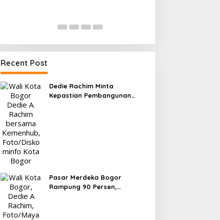
0 di Pakansari, Garuda Gagal
Kesiapan 525 At
Manfaatkan Laga Kandang
Menuju Porprov 
Di OLAHRAGA
|
4 Agustus 2026
Di OLAHRAGA
|
1 Agus
Recent Post
Dedie Rachim Minta
Kepastian Pembangunan
Terminal Baranangsiang ke
Kemenhub
Pasar Merdeka Bogor
Rampung 90 Persen,
Pedagang Mulai Pindah
September 2026