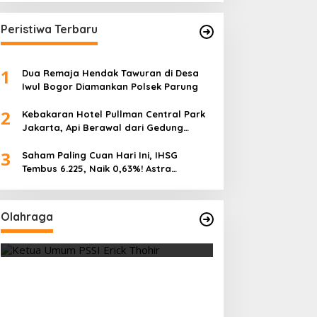
Peristiwa Terbaru
1
Dua Remaja Hendak Tawuran di Desa
Iwul Bogor Diamankan Polsek Parung
2
Kebakaran Hotel Pullman Central Park
Jakarta, Api Berawal dari Gedung
Parkir
3
Saham Paling Cuan Hari Ini, IHSG
Tembus 6.225, Naik 0,63%! Astra
Internasional Melonjak 3%, Saham DEWA
Pimpin Transaksi Rp300 Miliar
Olahraga
Vietnam Permalukan Indonesia 3-
Tes Fisik Tahap I