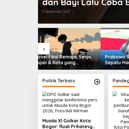
dan Bayi Lalu Coba B
11 September 2025
IHSG Ha
0,66% 
PMII, F
hingga 
Saham 
«
Volume 
2026
Remaja, Senja,
Prabowo Sindir Elite
a yang
Sepatu Harus Kotor
Politik Terbaru
Pandeg
Musda XI Golkar Kota
Bogor: Rusli Prihatevy