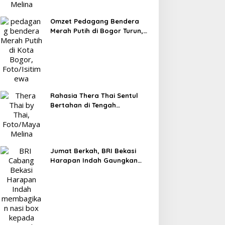
Omzet Pedagang Bendera
Merah Putih di Bogor Turun,
Tergerus Belanja Online
Jelang HUT RI
Rahasia Thera Thai Sentul
Bertahan di Tengah
Persaingan Kuliner, Konsisten
Sajikan Rasa Asli Thailand
Jumat Berkah, BRI Bekasi
Harapan Indah Gaungkan
Semangat Berbagi