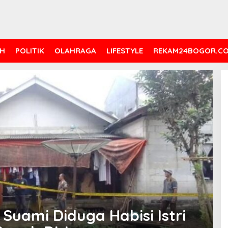
H
POLITIK
OLAHRAGA
LIFESTYLE
REKAM24BOGOR.C
Suami Diduga Habisi Istri