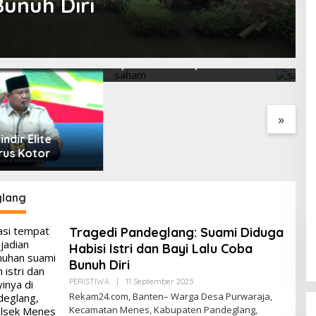
unuh Diri
ri Ini Menguat
Saham Paling Cuan Hari Ini,
I
ke 6.227, Saham
IHSG Tembus 6.225, Naik
B
PNI & TIFA Melejit
0,63%! Astra Internasional
C
28%! Ini Daftar
Melonjak 3%, Saham DEWA
p
Paling Cuan &
Pimpin Transaksi Rp300
»
Tertinggi 31 Juli
Miliar
lang
Tragedi Pandeglang: Suami Diduga
Habisi Istri dan Bayi Lalu Coba
Bunuh Diri
Oleh
PERISTIWA
|
11 September 2025
Redaksi
Rekam24.com, Banten– Warga Desa Purwaraja,
Kecamatan Menes, Kabupaten Pandeglang,