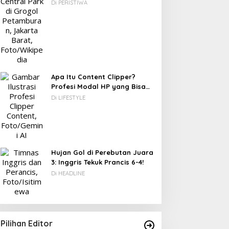
Berawal dari Gedung Parkir
Di PERISTIWA
DC: 80% CIO Asia Pasifik
akal Beralih ke Edge
omputing demi GenAI
ada 2027
Apa Itu Content Clipper?
Profesi Modal HP yang Bisa
Menghasilkan Puluhan Juta
Di LIFESTYLE
Novel Fiksi Remaja, Senja,
Rupiah
Hujan & Kata yang
Tertahan
Hujan Gol di Perebutan Juara
3: Inggris Tekuk Prancis 6-4!
Di HEADLINE
Pilihan Editor