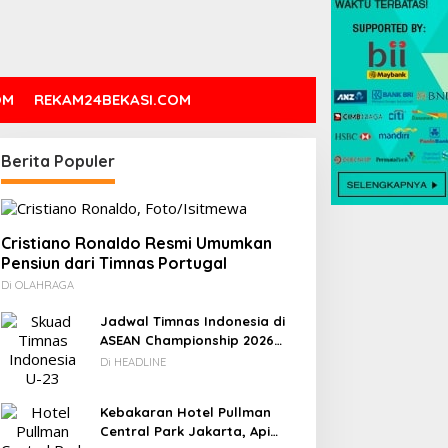
OM
REKAM24BEKASI.COM
Berita Populer
Cristiano Ronaldo Resmi Umumkan
Pensiun dari Timnas Portugal
Di OLAHRAGA
Jadwal Timnas Indonesia di
ASEAN Championship 2026
Lengkap, Lawan Kamboja
Di HEADLINE
hingga Vietnam
Kebakaran Hotel Pullman
Central Park Jakarta, Api