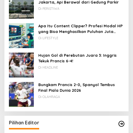
Jakarta, Api Berawal dari Gedung Parkir
Di PERISTIWA
Apa Itu Content Clipper? Profesi Modal HP
yang Bisa Menghasilkan Puluhan Juta
Rupiah
Di LIFESTYLE
Hujan Gol di Perebutan Juara 3: Inggris
Tekuk Prancis 6-4!
Di HEADLINE
Bungkam Prancis 2-0, Spanyol Tembus
Final Piala Dunia 2026
Di OLAHRAGA
Pilihan Editor