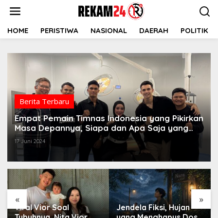
Lewati
ke
konten
HOME
PERISTIWA
NASIONAL
DAERAH
POLITIK
Berita Terbaru
Empat Pemain Timnas Indonesia yang Pikirkan
Masa Depannya, Siapa dan Apa Saja yang
Mereka Telah Siapkan
17 Juni 2024
«
»
Viral Vior Soal
Jendela Fiksi, Hujan
Tubuhnya, Nita Vior
yang Menghapus Dosa