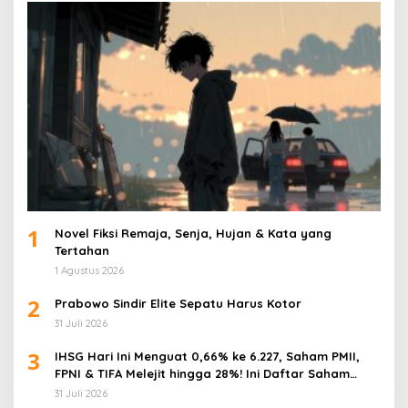
1
Novel Fiksi Remaja, Senja, Hujan & Kata yang
Tertahan
1 Agustus 2026
2
Prabowo Sindir Elite Sepatu Harus Kotor
31 Juli 2026
3
IHSG Hari Ini Menguat 0,66% ke 6.227, Saham PMII,
FPNI & TIFA Melejit hingga 28%! Ini Daftar Saham
Paling Cuan & Volume Tertinggi 31 Juli 2026
31 Juli 2026