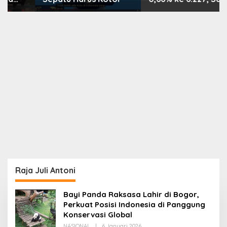
PMII, FPNI & TIFA
Melejit hingga 28%! Ini
Daftar Saham Paling
Cuan & Volume
Tertinggi 31 Juli 2026
Raja Juli Antoni
Bayi Panda Raksasa Lahir di Bogor,
Perkuat Posisi Indonesia di Panggung
Konservasi Global
Oleh
NASIONAL
|
6 Januari 2026