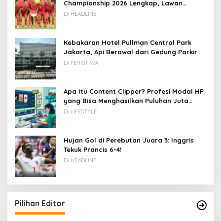
Championship 2026 Lengkap, Lawan
Kamboja hingga Vietnam
Di HEADLINE
Kebakaran Hotel Pullman Central Park
Jakarta, Api Berawal dari Gedung Parkir
Di PERISTIWA
Apa Itu Content Clipper? Profesi Modal HP
yang Bisa Menghasilkan Puluhan Juta
Rupiah
Di LIFESTYLE
Hujan Gol di Perebutan Juara 3: Inggris
Tekuk Prancis 6-4!
Di HEADLINE
Pilihan Editor