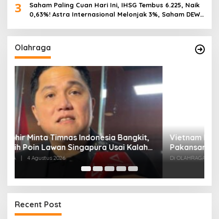
3
Saham Paling Cuan Hari Ini, IHSG Tembus 6.225, Naik
0,63%! Astra Internasional Melonjak 3%, Saham DEWA
Pimpin Transaksi Rp300 Miliar
Olahraga
,
Vietnam Permalukan Indonesia 3-0 di
T
Pakansari, Garuda Gagal Manfaatkan Laga
5
Kandang
Di OLAHRAGA
|
4 Agustus 2026
Di
Recent Post