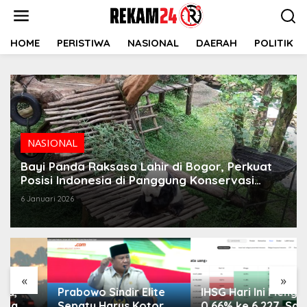
Lewati
ke
konten
HOME
PERISTIWA
NASIONAL
DAERAH
POLITIK
NASIONAL
Bayi Panda Raksasa Lahir di Bogor, Perkuat
Posisi Indonesia di Panggung Konservasi
Global
6 Januari 2026
«
»
Prabowo Sindir Elite
IHSG Hari Ini Menguat
Sepatu Harus Kotor
0,66% ke 6.227, Saham