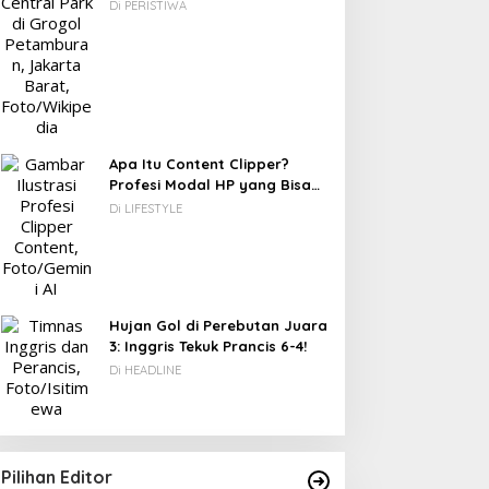
Berawal dari Gedung Parkir
Di PERISTIWA
Apa Itu Content Clipper?
Profesi Modal HP yang Bisa
Menghasilkan Puluhan Juta
Di LIFESTYLE
Rupiah
Hujan Gol di Perebutan Juara
3: Inggris Tekuk Prancis 6-4!
Di HEADLINE
Pilihan Editor