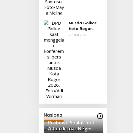
Musda Golkar
Kota Bogor
Digelar 31 Juli,
29 Juli 2026
Panitia Tanggapi
Isu Penolakan
Bakal Calon
Nasional
Prabowo Shalat Idul
Adha di Luar Negeri,