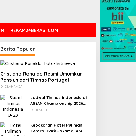
OM
REKAM24BEKASI.COM
DC: 80% CIO Asia Pasifik
Berita Populer
akal Beralih ke Edge
omputing demi GenAI
ada 2027
Cristiano Ronaldo Resmi Umumkan
Pensiun dari Timnas Portugal
Novel Fiksi Remaja, Senja,
Di OLAHRAGA
Hujan & Kata yang
Tertahan
Jadwal Timnas Indonesia di
ASEAN Championship 2026
Lengkap, Lawan Kamboja
Di HEADLINE
hingga Vietnam
Kebakaran Hotel Pullman
Central Park Jakarta, Api