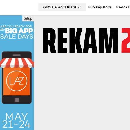
Lewati
ke
Kamis, 6 Agustus 2026
Hubungi Kami
Redaks
konten
tutup