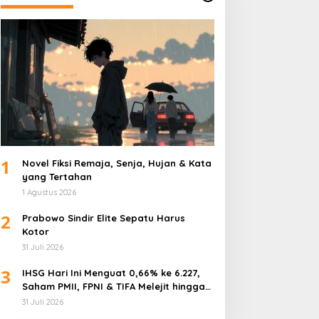
1
Novel Fiksi Remaja, Senja, Hujan & Kata
yang Tertahan
1 Agustus 2026
2
Prabowo Sindir Elite Sepatu Harus
Kotor
31 Juli 2026
3
IHSG Hari Ini Menguat 0,66% ke 6.227,
Saham PMII, FPNI & TIFA Melejit hingga
28%! Ini Daftar Saham Paling Cuan &
31 Juli 2026
Volume Tertinggi 31 Juli 2026