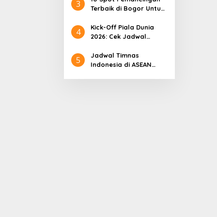
3
Terbaik di Bogor Untuk
Liburan Seru
Kick-Off Piala Dunia
4
2026: Cek Jadwal
Lengkapnya
Jadwal Timnas
5
Indonesia di ASEAN
Championship 2026
Lengkap, Lawan
Kamboja hingga
Vietnam