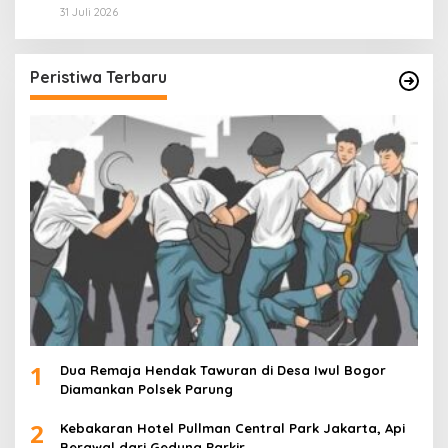
Paling Cuan & Volume Tertinggi 31 Juli 2026
31 Juli 2026
Peristiwa Terbaru
1
Dua Remaja Hendak Tawuran di Desa Iwul Bogor
Diamankan Polsek Parung
2
Kebakaran Hotel Pullman Central Park Jakarta, Api
Berawal dari Gedung Parkir