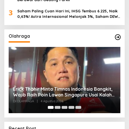
3
Saham Paling Cuan Hari Ini, IHSG Tembus 6.225, Naik
0,63%! Astra Internasional Melonjak 3%, Saham DEWA
Pimpin Transaksi Rp300 Miliar
Olahraga
,
Vietnam Permalukan Indonesia 3-0 di
T
Pakansari, Garuda Gagal Manfaatkan Laga
5
Kandang
Di OLAHRAGA
|
4 Agustus 2026
Di
Recent Post