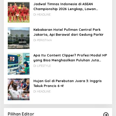
Jadwal Timnas Indonesia di ASEAN
Championship 2026 Lengkap, Lawan
Kamboja hingga Vietnam
Di HEADLINE
Kebakaran Hotel Pullman Central Park
Jakarta, Api Berawal dari Gedung Parkir
Di PERISTIWA
Apa Itu Content Clipper? Profesi Modal HP
yang Bisa Menghasilkan Puluhan Juta
Rupiah
Di LIFESTYLE
Hujan Gol di Perebutan Juara 3: Inggris
Tekuk Prancis 6-4!
Di HEADLINE
Pilihan Editor