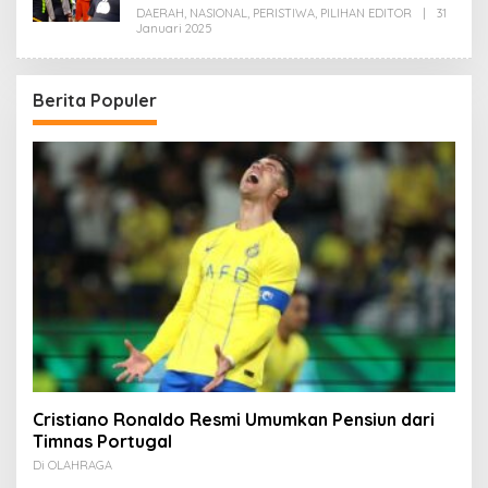
DAERAH
,
NASIONAL
,
PERISTIWA
,
PILIHAN EDITOR
|
31
Oleh
Januari 2025
Redaksi
Berita Populer
Cristiano Ronaldo Resmi Umumkan Pensiun dari
Timnas Portugal
Di OLAHRAGA