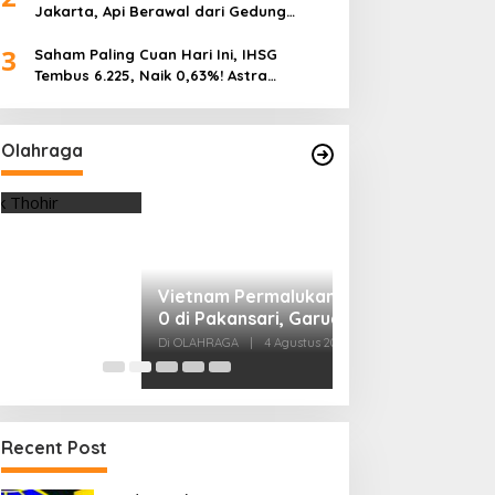
Jakarta, Api Berawal dari Gedung
Parkir
3
Saham Paling Cuan Hari Ini, IHSG
Tembus 6.225, Naik 0,63%! Astra
Internasional Melonjak 3%, Saham DEWA
Pimpin Transaksi Rp300 Miliar
Olahraga
Vietnam Permalukan Indonesia 3-
0 di Pakansari, Garuda Gagal
Manfaatkan Laga Kandang
Di OLAHRAGA
|
4 Agustus 2026
Tes Fisik Tahap I
Kesiapan 525 At
Menuju Porprov 
Di OLAHRAGA
|
1 Agus
Recent Post