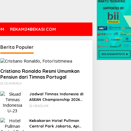
OM
REKAM24BEKASI.COM
DC: 80% CIO Asia Pasifik
Novel Fiksi Remaja, Senja,
Berita Populer
akal Beralih ke Edge
Hujan & Kata yang
omputing demi GenAI
Tertahan
ada 2027
Cristiano Ronaldo Resmi Umumkan
Pensiun dari Timnas Portugal
Di OLAHRAGA
Jadwal Timnas Indonesia di
ASEAN Championship 2026
Lengkap, Lawan Kamboja
Di HEADLINE
hingga Vietnam
Kebakaran Hotel Pullman
Central Park Jakarta, Api