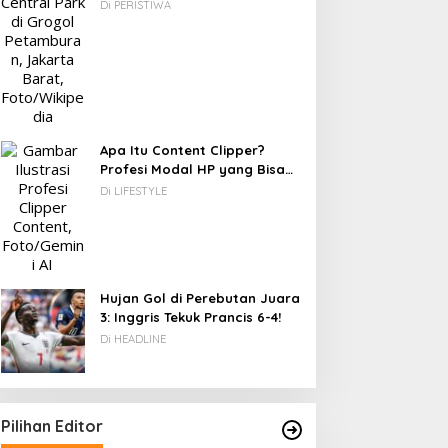
Berawal dari Gedung Parkir
Di PERISTIWA
Apa Itu Content Clipper?
Profesi Modal HP yang Bisa
Menghasilkan Puluhan Juta
Di LIFESTYLE
Rupiah
Hujan Gol di Perebutan Juara
3: Inggris Tekuk Prancis 6-4!
Di HEADLINE
Pilihan Editor