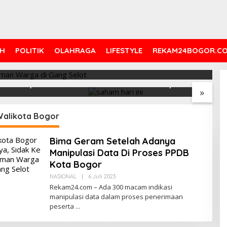
Adanya Manipulasi Data Di
ogor
H
POLITIK
OLAHRAGA
LIFESTYLE
REKAM24BOGOR.C
ri Ini Menguat
Saham Paling Cuan Hari Ini,
I
ke 6.227, Saham
IHSG Tembus 6.225, Naik
B
»
PNI & TIFA Melejit
0,63%! Astra Internasional
C
28%! Ini Daftar
Melonjak 3%, Saham DEWA
p
Paling Cuan &
Pimpin Transaksi Rp300
Walikota Bogor
Tertinggi 31 Juli
Miliar
Bima Geram Setelah Adanya
Manipulasi Data Di Proses PPDB
Kota Bogor
Oleh
NASIONAL
|
6 Juli 2023
Redaksi
Rekam24.com – Ada 300 macam indikasi
manipulasi data dalam proses penerimaan
peserta