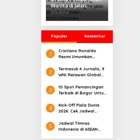
Wanita di Jalan
Sholeh Iskandar
1206 Dilihat
Bogor, Korban
Dicekik Dasi hingga
Jasadnya Dibuang
Populer
Komentar
Cristiano Ronaldo
1
Resmi Umumkan
Pensiun dari Timnas
Portugal
Termasuk 4 Jurnalis, 9
2
WNI Relawan Global
Sumud Bebas dari
Penahanan Israel
10 Spot Pemancingan
3
Terbaik di Bogor Untuk
Liburan Seru
Kick-Off Piala Dunia
4
2026: Cek Jadwal
Lengkapnya
Jadwal Timnas
5
Indonesia di ASEAN
Championship 2026