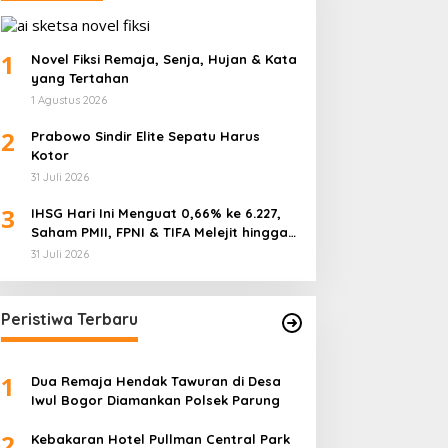
1
Novel Fiksi Remaja, Senja, Hujan & Kata
yang Tertahan
1 Agustus 2026
2
Prabowo Sindir Elite Sepatu Harus
Kotor
31 Juli 2026
3
IHSG Hari Ini Menguat 0,66% ke 6.227,
Saham PMII, FPNI & TIFA Melejit hingga
28%! Ini Daftar Saham Paling Cuan &
31 Juli 2026
Volume Tertinggi 31 Juli 2026
Peristiwa Terbaru
1
Dua Remaja Hendak Tawuran di Desa
Iwul Bogor Diamankan Polsek Parung
2
Kebakaran Hotel Pullman Central Park