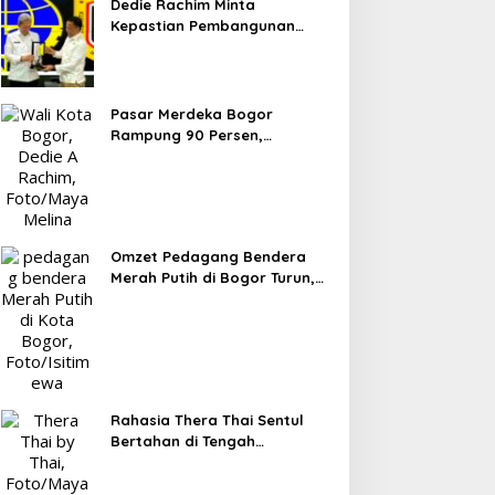
Dedie Rachim Minta
Kepastian Pembangunan
Terminal Baranangsiang ke
Kemenhub
Pasar Merdeka Bogor
Rampung 90 Persen,
Pedagang Mulai Pindah
September 2026
Omzet Pedagang Bendera
Merah Putih di Bogor Turun,
Tergerus Belanja Online
Jelang HUT RI
Rahasia Thera Thai Sentul
Bertahan di Tengah
Persaingan Kuliner, Konsisten
Sajikan Rasa Asli Thailand