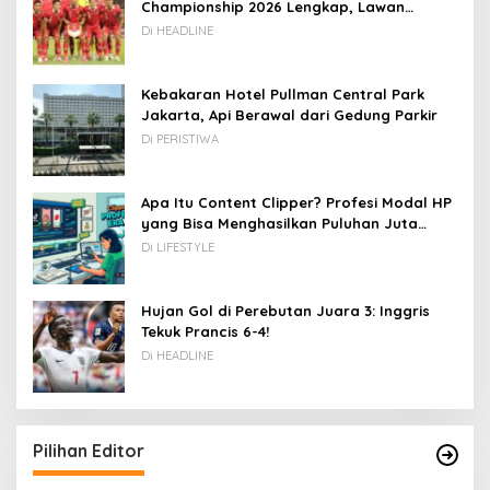
Championship 2026 Lengkap, Lawan
Kamboja hingga Vietnam
Di HEADLINE
Kebakaran Hotel Pullman Central Park
Jakarta, Api Berawal dari Gedung Parkir
Di PERISTIWA
Apa Itu Content Clipper? Profesi Modal HP
yang Bisa Menghasilkan Puluhan Juta
Rupiah
Di LIFESTYLE
Hujan Gol di Perebutan Juara 3: Inggris
Tekuk Prancis 6-4!
Di HEADLINE
Pilihan Editor