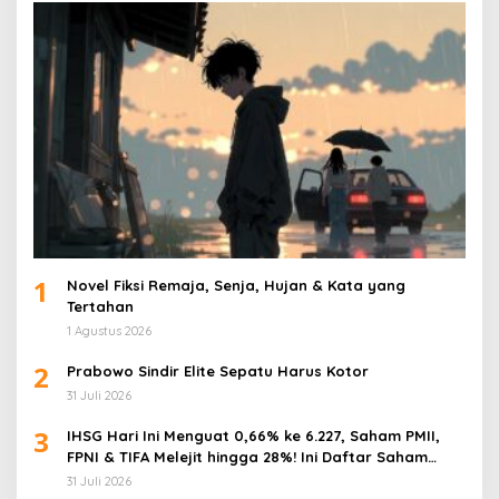
1
Novel Fiksi Remaja, Senja, Hujan & Kata yang
Tertahan
1 Agustus 2026
2
Prabowo Sindir Elite Sepatu Harus Kotor
31 Juli 2026
3
IHSG Hari Ini Menguat 0,66% ke 6.227, Saham PMII,
FPNI & TIFA Melejit hingga 28%! Ini Daftar Saham
Paling Cuan & Volume Tertinggi 31 Juli 2026
31 Juli 2026