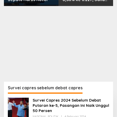
PMII, FPNI & TIFA
Melejit hingga 28%! Ini
Daftar Saham Paling
Cuan & Volume
Tertinggi 31 Juli 2026
Survei capres sebelum debat capres
Survei Capres 2024 Sebelum Debat
Putaran ke-5, Pasangan Ini Naik Unggul
50 Persen
Oleh
NASIONAL
,
POLITIK
|
4 Februari 2024