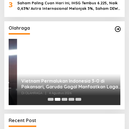
3
Saham Paling Cuan Hari Ini, IHSG Tembus 6.225, Naik
0,63%! Astra Internasional Melonjak 3%, Saham DEWA
Pimpin Transaksi Rp300 Miliar
Olahraga
,
Vietnam Permalukan Indonesia 3-0 di
T
Pakansari, Garuda Gagal Manfaatkan Laga
5
Kandang
Di OLAHRAGA
|
4 Agustus 2026
Di
Recent Post