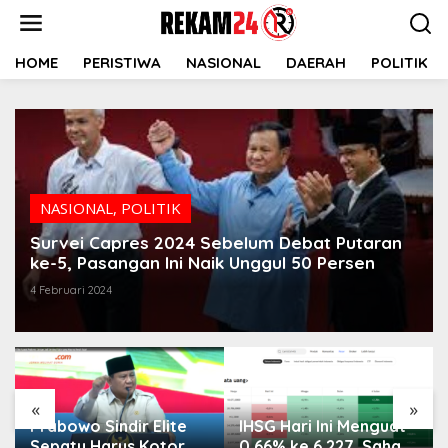
Lewati
ke
konten
HOME
PERISTIWA
NASIONAL
DAERAH
POLITIK
NASIONAL
,
POLITIK
Survei Capres 2024 Sebelum Debat Putaran
ke-5, Pasangan Ini Naik Unggul 50 Persen
4 Februari 2024
«
»
Prabowo Sindir Elite
IHSG Hari Ini Menguat
Sepatu Harus Kotor
0,66% ke 6.227, Saham