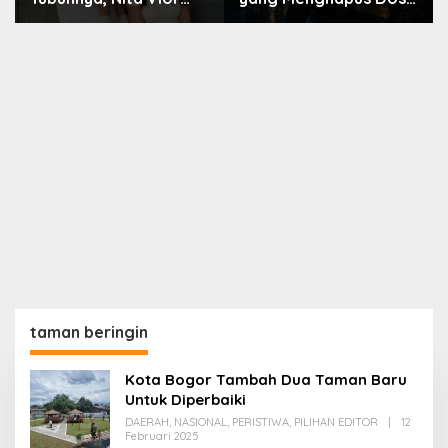
Akui Nikmati Peranya
Nara
taman beringin
Kota Bogor Tambah Dua Taman Baru
Untuk Diperbaiki
DAERAH
,
NASIONAL
,
PERISTIWA
,
PILIHAN EDITOR
|
12
Oleh
Februari 2025
Redaksi