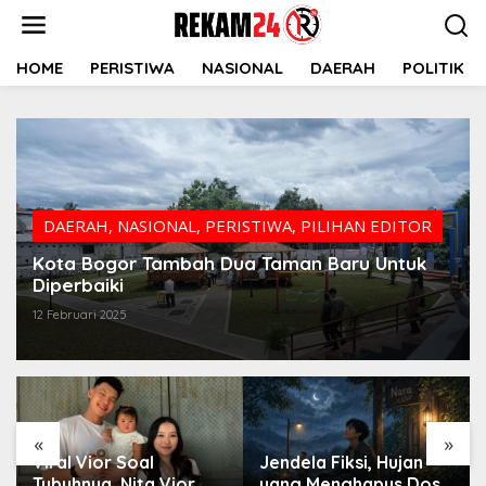
Lewati
ke
konten
HOME
PERISTIWA
NASIONAL
DAERAH
POLITIK
DAERAH
,
NASIONAL
,
PERISTIWA
,
PILIHAN EDITOR
Kota Bogor Tambah Dua Taman Baru Untuk
Diperbaiki
12 Februari 2025
«
»
Viral Vior Soal
Jendela Fiksi, Hujan
Tubuhnya, Nita Vior
yang Menghapus Dosa