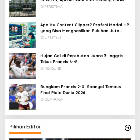
Di PERISTIWA
Apa Itu Content Clipper? Profesi Modal HP
yang Bisa Menghasilkan Puluhan Juta
Rupiah
Di LIFESTYLE
Hujan Gol di Perebutan Juara 3: Inggris
Tekuk Prancis 6-4!
Di HEADLINE
Bungkam Prancis 2-0, Spanyol Tembus
Final Piala Dunia 2026
Di OLAHRAGA
Pilihan Editor