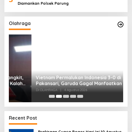
Diamankan Polsek Parung
Olahraga
,
Vietnam Permalukan Indonesia 3-0 di
T
Pakansari, Garuda Gagal Manfaatkan Laga
5
Kandang
Di OLAHRAGA
|
4 Agustus 2026
Di
Recent Post
Prakiraan Cuaca Bogor Hari Ini 10 Agustus