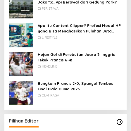
Jakarta, Api Berawal dari Gedung Parkir
Di PERISTIWA
Apa Itu Content Clipper? Profesi Modal HP
yang Bisa Menghasilkan Puluhan Juta
Rupiah
Di LIFESTYLE
Hujan Gol di Perebutan Juara 3: Inggris
Tekuk Prancis 6-4!
Di HEADLINE
Bungkam Prancis 2-0, Spanyol Tembus
Final Piala Dunia 2026
Di OLAHRAGA
Pilihan Editor