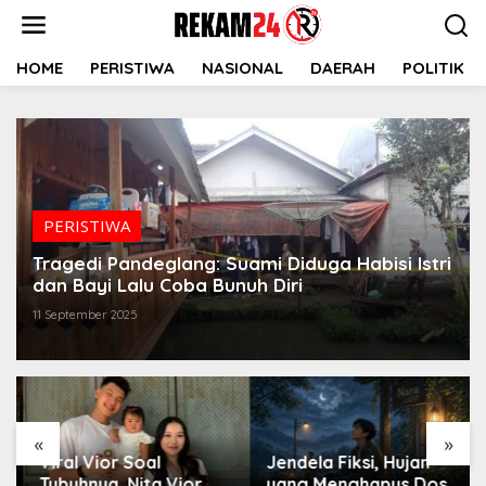
Lewati
ke
konten
HOME
PERISTIWA
NASIONAL
DAERAH
POLITIK
PERISTIWA
Tragedi Pandeglang: Suami Diduga Habisi Istri
dan Bayi Lalu Coba Bunuh Diri
11 September 2025
«
»
Viral Vior Soal
Jendela Fiksi, Hujan
Tubuhnya, Nita Vior
yang Menghapus Dosa