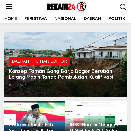
Lewati
ke
konten
HOME
PERISTIWA
NASIONAL
DAERAH
POLITIK
DAERAH
,
PILIHAN EDITOR
Konsep Taman Gang Barjo Bogor Berubah,
Lelang Masih Tahap Pembuktian Kualifikasi
15 Juli 2025
«
»
Prabowo Sindir Elite
IHSG Hari Ini Menguat
Sepatu Harus Kotor
0,66% ke 6.227, Saham