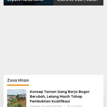
PMII, FPNI & TIFA
Melejit hingga 28%! Ini
Daftar Saham Paling
Cuan & Volume
Tertinggi 31 Juli 2026
Zona Hitam
Konsep Taman Gang Barjo Bogor
Berubah, Lelang Masih Tahap
Pembuktian Kualifikasi
Oleh
DAERAH
,
PILIHAN EDITOR
|
15 Juli 2025