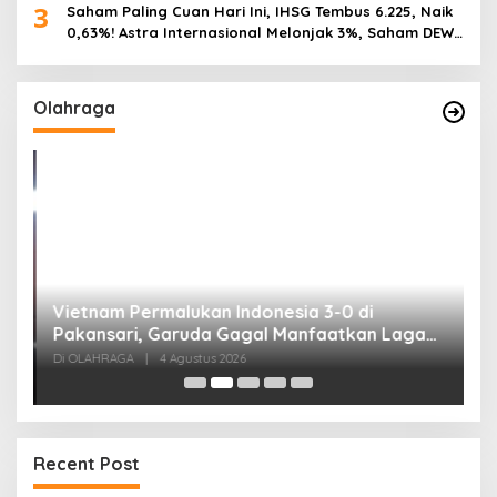
3
Saham Paling Cuan Hari Ini, IHSG Tembus 6.225, Naik
0,63%! Astra Internasional Melonjak 3%, Saham DEWA
Pimpin Transaksi Rp300 Miliar
Olahraga
,
Vietnam Permalukan Indonesia 3-0 di
T
Pakansari, Garuda Gagal Manfaatkan Laga
5
Kandang
Di OLAHRAGA
|
4 Agustus 2026
Di
Recent Post