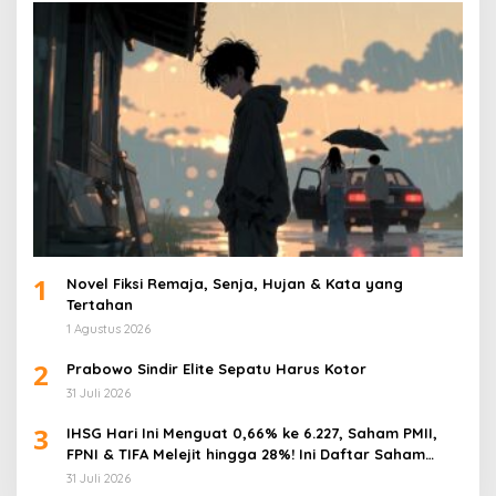
1
Novel Fiksi Remaja, Senja, Hujan & Kata yang
Tertahan
1 Agustus 2026
2
Prabowo Sindir Elite Sepatu Harus Kotor
31 Juli 2026
3
IHSG Hari Ini Menguat 0,66% ke 6.227, Saham PMII,
FPNI & TIFA Melejit hingga 28%! Ini Daftar Saham
Paling Cuan & Volume Tertinggi 31 Juli 2026
31 Juli 2026