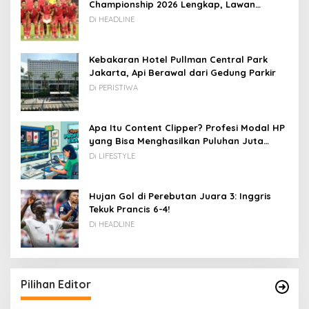
Championship 2026 Lengkap, Lawan
Kamboja hingga Vietnam
Di HEADLINE
Kebakaran Hotel Pullman Central Park
Jakarta, Api Berawal dari Gedung Parkir
Di PERISTIWA
Apa Itu Content Clipper? Profesi Modal HP
yang Bisa Menghasilkan Puluhan Juta
Rupiah
Di LIFESTYLE
Hujan Gol di Perebutan Juara 3: Inggris
Tekuk Prancis 6-4!
Di HEADLINE
Pilihan Editor