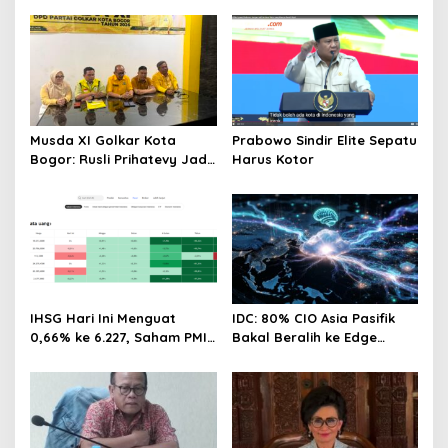
Musda XI Golkar Kota
Prabowo Sindir Elite Sepatu
Bogor: Rusli Prihatevy Jadi
Harus Kotor
Calon Tunggal Ketua DPD
IHSG Hari Ini Menguat
IDC: 80% CIO Asia Pasifik
0,66% ke 6.227, Saham PMII,
Bakal Beralih ke Edge
FPNI & TIFA Melejit hingga
Computing demi GenAI
28%! Ini Daftar Saham
pada 2027
Paling Cuan & Volume
Tertinggi 31 Juli 2026