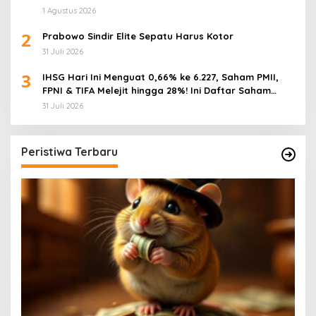
1 Agustus 2026
2
Prabowo Sindir Elite Sepatu Harus Kotor
31 Juli 2026
3
IHSG Hari Ini Menguat 0,66% ke 6.227, Saham PMII,
FPNI & TIFA Melejit hingga 28%! Ini Daftar Saham
Paling Cuan & Volume Tertinggi 31 Juli 2026
31 Juli 2026
Peristiwa Terbaru