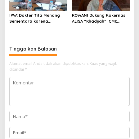
IPW: Dokter Tifa Menang
KOWANI Dukung Rakernas
Sementara karena
ALISA “Khadijah” ICMI:
Kelalaian Jaksa, Perkara
Perkuat Peran Perempuan
Tetap Lanjut ke Persidanga
Menuju Indonesia Emas
Tinggalkan Balasan
Alamat email Anda tidak akan dipublikasikan.
Ruas yang wajib
ditandai
*