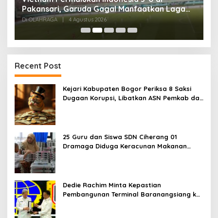
Pakansari, Garuda Gagal Manfaatkan Laga
5
Kandang
Di OLAHRAGA
|
4 Agustus 2026
Di
Recent Post
Kejari Kabupaten Bogor Periksa 8 Saksi
Dugaan Korupsi, Libatkan ASN Pemkab dan
Pihak Swasta
25 Guru dan Siswa SDN Ciherang 01
Dramaga Diduga Keracunan Makanan
Bergizi Gratis
Dedie Rachim Minta Kepastian
Pembangunan Terminal Baranangsiang ke
Kemenhub