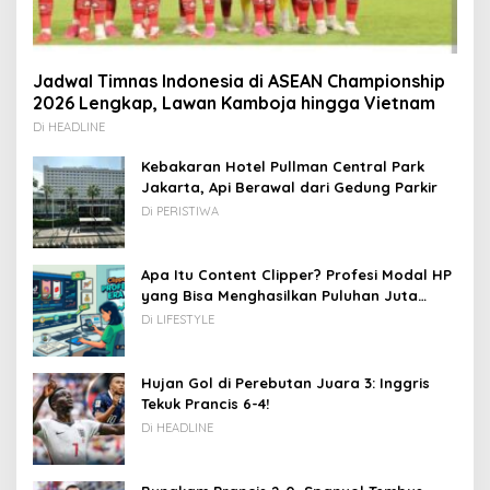
Jadwal Timnas Indonesia di ASEAN Championship
2026 Lengkap, Lawan Kamboja hingga Vietnam
Di HEADLINE
Kebakaran Hotel Pullman Central Park
Jakarta, Api Berawal dari Gedung Parkir
Di PERISTIWA
Apa Itu Content Clipper? Profesi Modal HP
yang Bisa Menghasilkan Puluhan Juta
Rupiah
Di LIFESTYLE
Hujan Gol di Perebutan Juara 3: Inggris
Tekuk Prancis 6-4!
Di HEADLINE