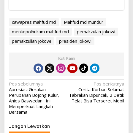
cawapres mahfud md
Mahfud md mundur
menkopolhukam mahfud md
pemakzulan jokowi
pemakzullan jokowi
presiden jokowi
Ikuti Kami
Navigasi
Pos sebelumnya
Pos berikutnya
Apresiasi Gerakan
Cerita Korban Selamat
pos
Perubahan Bojong Kulur,
Tabrakan Dipuncak, 2 Detik
Anies Baswedan : Ini
Telat Bisa Terseret Mobil
Memperkuat Langkah
Bersama
Jangan Lewatkan