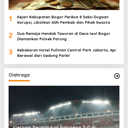
1
Kejari Kabupaten Bogor Periksa 8 Saksi Dugaan
Korupsi, Libatkan ASN Pemkab dan Pihak Swasta
2
Dua Remaja Hendak Tawuran di Desa Iwul Bogor
Diamankan Polsek Parung
3
Kebakaran Hotel Pullman Central Park Jakarta, Api
Berawal dari Gedung Parkir
Olahraga
,
Vietnam Permalukan Indonesia 3-0 di
T