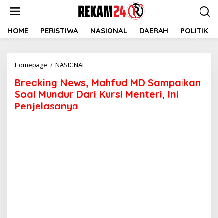
Lewati
ke
konten
HOME
PERISTIWA
NASIONAL
DAERAH
POLITIK
Breaking
Homepage
/
NASIONAL
News,
Breaking News, Mahfud MD Sampaikan
Mahfud
MD
Soal Mundur Dari Kursi Menteri, Ini
Sampaikan
Penjelasanya
Soal
Mundur
Dari
Kursi
Menteri,
Ini
Penjelasanya