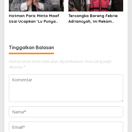
Hotman Paris Minta Maaf
Tersangka Bareng Febrie
Usai Ucapkan ‘Lu Punya
Adriansyah, Ini Rekam
Otak Enggak?’ kepada
Jejak Advokat Don Ritto
Wartawan
Tinggalkan Balasan
Alamat email Anda tidak akan dipublikasikan.
Ruas yang wajib
ditandai
*