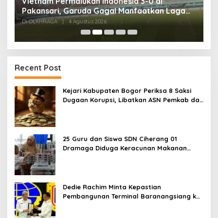
Tes Fisik Tahap II Jadi Tolok Ukur Kesiapan
H
525 Atlet Kota Bogor Menuju Porprov Jabar
G
Di OLAHRAGA
|
1 Agustus 2026
Di
Recent Post
Kejari Kabupaten Bogor Periksa 8 Saksi
Dugaan Korupsi, Libatkan ASN Pemkab dan
Pihak Swasta
25 Guru dan Siswa SDN Ciherang 01
Dramaga Diduga Keracunan Makanan
Bergizi Gratis
Dedie Rachim Minta Kepastian
Pembangunan Terminal Baranangsiang ke
Kemenhub