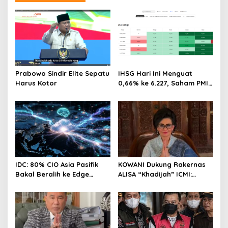
Prabowo Sindir Elite Sepatu
IHSG Hari Ini Menguat
Harus Kotor
0,66% ke 6.227, Saham PMII,
FPNI & TIFA Melejit hingga
28%! Ini Daftar Saham
Paling Cuan & Volume
Tertinggi 31 Juli 2026
IDC: 80% CIO Asia Pasifik
KOWANI Dukung Rakernas
Bakal Beralih ke Edge
ALISA “Khadijah” ICMI:
Computing demi GenAI
Perkuat Peran Perempuan
pada 2027
Menuju Indonesia Emas