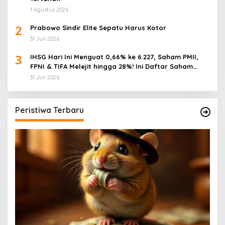
1 Agustus 2026
2
Prabowo Sindir Elite Sepatu Harus Kotor
31 Juli 2026
3
IHSG Hari Ini Menguat 0,66% ke 6.227, Saham PMII,
FPNI & TIFA Melejit hingga 28%! Ini Daftar Saham
Paling Cuan & Volume Tertinggi 31 Juli 2026
31 Juli 2026
Peristiwa Terbaru