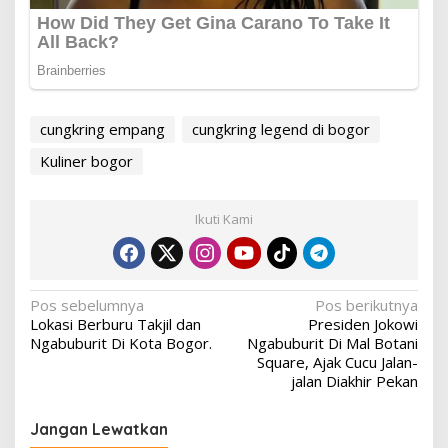
cungkring empang
cungkring legend di bogor
Kuliner bogor
Ikuti Kami
Navigasi
Pos sebelumnya
Pos berikutnya
Lokasi Berburu Takjil dan
Presiden Jokowi
pos
Ngabuburit Di Kota Bogor.
Ngabuburit Di Mal Botani
Square, Ajak Cucu Jalan-
jalan Diakhir Pekan
Jangan Lewatkan