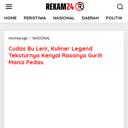
Lewati
ke
konten
HOME
PERISTIWA
NASIONAL
DAERAH
POLITIK
Cudas
Homepage
/
NASIONAL
Bu
Cudas Bu Leni, Kuliner Legend
Leni,
Kuliner
Teksturnya Kenyal Rasanya Gurih
Legend
Manis Pedas
Teksturnya
Kenyal
Rasanya
Gurih
Manis
Pedas