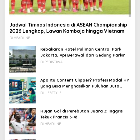
Jadwal Timnas Indonesia di ASEAN Championship
2026 Lengkap, Lawan Kamboja hingga Vietnam
Di HEADLINE
Kebakaran Hotel Pullman Central Park
Jakarta, Api Berawal dari Gedung Parkir
Di PERISTIWA
Apa Itu Content Clipper? Profesi Modal HP
yang Bisa Menghasilkan Puluhan Juta
Rupiah
Di LIFESTYLE
Hujan Gol di Perebutan Juara 3: Inggris
Tekuk Prancis 6-4!
Di HEADLINE