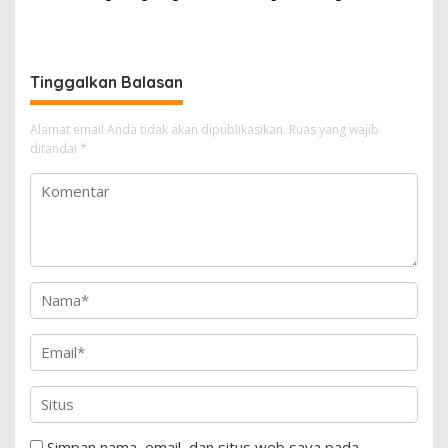
Terbakar, Diduga Akibat
Terbakar, Diduga Akibat
Korsleting Listrik
Korsleting Kabel Listrik
Tinggalkan Balasan
Alamat email Anda tidak akan dipublikasikan.
Ruas yang wajib
ditandai
*
Simpan nama, email, dan situs web saya pada