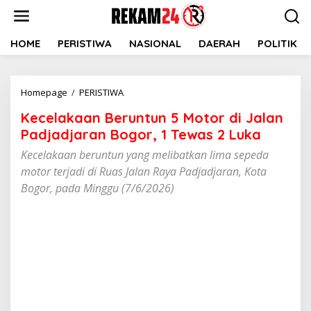
Lewati
ke
konten
HOME
PERISTIWA
NASIONAL
DAERAH
POLITIK
Kecelakaan
Homepage
/
PERISTIWA
Beruntun
Kecelakaan Beruntun 5 Motor di Jalan
5
Motor
Padjadjaran Bogor, 1 Tewas 2 Luka
di
Kecelakaan beruntun yang melibatkan lima sepeda
Jalan
motor terjadi di Ruas Jalan Raya Padjadjaran, Kota
Padjadjaran
Bogor,
Bogor, pada Minggu (7/6/2026)
1
Tewas
2
Luka