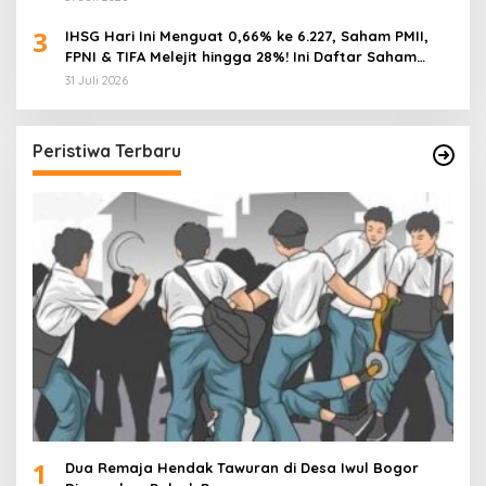
3
IHSG Hari Ini Menguat 0,66% ke 6.227, Saham PMII,
FPNI & TIFA Melejit hingga 28%! Ini Daftar Saham
Paling Cuan & Volume Tertinggi 31 Juli 2026
31 Juli 2026
Peristiwa Terbaru
1
Dua Remaja Hendak Tawuran di Desa Iwul Bogor