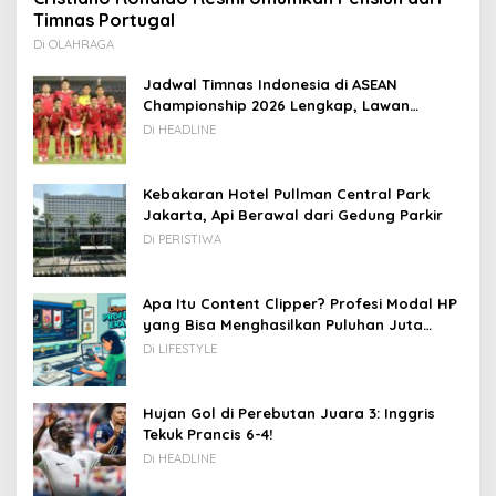
Timnas Portugal
Di OLAHRAGA
Jadwal Timnas Indonesia di ASEAN
Championship 2026 Lengkap, Lawan
Kamboja hingga Vietnam
Di HEADLINE
Kebakaran Hotel Pullman Central Park
Jakarta, Api Berawal dari Gedung Parkir
Di PERISTIWA
Apa Itu Content Clipper? Profesi Modal HP
yang Bisa Menghasilkan Puluhan Juta
Rupiah
Di LIFESTYLE
Hujan Gol di Perebutan Juara 3: Inggris
Tekuk Prancis 6-4!
Di HEADLINE