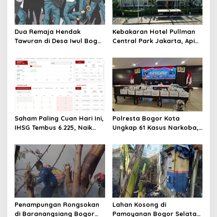
Dua Remaja Hendak
Kebakaran Hotel Pullman
Tawuran di Desa Iwul Bogor
Central Park Jakarta, Api
Diamankan Polsek Parung
Berawal dari Gedung Parkir
Saham Paling Cuan Hari Ini,
Polresta Bogor Kota
IHSG Tembus 6.225, Naik
Ungkap 61 Kasus Narkoba,
0,63%! Astra Internasional
68 Tersangka Ditangkap
Melonjak 3%, Saham DEWA
dalam Tiga Bulan
Pimpin Transaksi Rp300
Miliar
Penampungan Rongsokan
Lahan Kosong di
di Baranangsiang Bogor
Pamoyanan Bogor Selatan