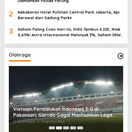
Diamankan Polsek Parung
2
Kebakaran Hotel Pullman Central Park Jakarta, Api
Berawal dari Gedung Parkir
3
Saham Paling Cuan Hari Ini, IHSG Tembus 6.225, Naik
0,63%! Astra Internasional Melonjak 3%, Saham DEWA
Pimpin Transaksi Rp300 Miliar
Olahraga
,
Vietnam Permalukan Indonesia 3-0 di
T
Pakansari, Garuda Gagal Manfaatkan Laga
5
Kandang
Di OLAHRAGA
|
4 Agustus 2026
Di