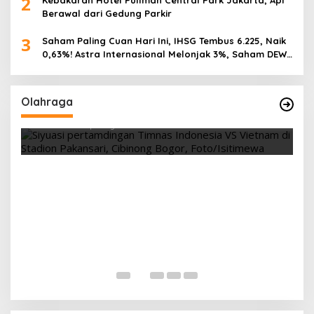
2
Kebakaran Hotel Pullman Central Park Jakarta, Api
Berawal dari Gedung Parkir
3
Saham Paling Cuan Hari Ini, IHSG Tembus 6.225, Naik
0,63%! Astra Internasional Melonjak 3%, Saham DEWA
Pimpin Transaksi Rp300 Miliar
,
Vietnam Permalukan Indonesia 3-0 di
Olahraga
Pakansari, Garuda Gagal Manfaatkan Laga
Kandang
Di OLAHRAGA
|
4 Agustus 2026
T
5
Di