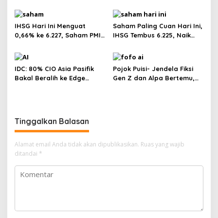
Tertahan
IHSG Hari Ini Menguat
Saham Paling Cuan Hari Ini,
0,66% ke 6.227, Saham PMII,
IHSG Tembus 6.225, Naik
FPNI & TIFA Melejit hingga
0,63%! Astra Internasional
28%! Ini Daftar Saham
Melonjak 3%, Saham DEWA
Paling Cuan & Volume
Pimpin Transaksi Rp300
IDC: 80% CIO Asia Pasifik
Pojok Puisi- Jendela Fiksi
Tertinggi 31 Juli 2026
Miliar
Bakal Beralih ke Edge
Gen Z dan Alpa Bertemu,
Computing demi GenAI
Dengan Segala Imaji, Asa,
pada 2027
Impian Dan Cinta
Tinggalkan Balasan
Alamat email Anda tidak akan dipublikasikan.
Ruas yang wajib
ditandai
*