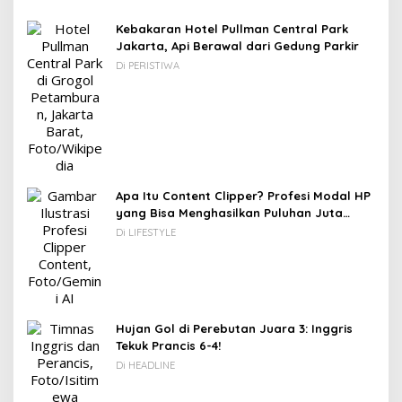
Kebakaran Hotel Pullman Central Park
Jakarta, Api Berawal dari Gedung Parkir
Di PERISTIWA
Apa Itu Content Clipper? Profesi Modal HP
yang Bisa Menghasilkan Puluhan Juta
Rupiah
Di LIFESTYLE
Hujan Gol di Perebutan Juara 3: Inggris
Tekuk Prancis 6-4!
Di HEADLINE