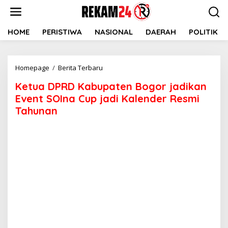
Lewati
ke
konten
HOME
PERISTIWA
NASIONAL
DAERAH
POLITIK
Ketua
Homepage
/
Berita Terbaru
DPRD
Ketua DPRD Kabupaten Bogor jadikan
Kabupaten
Bogor
Event SOIna Cup jadi Kalender Resmi
jadikan
Tahunan
Event
SOIna
Cup
jadi
Kalender
Resmi
Tahunan