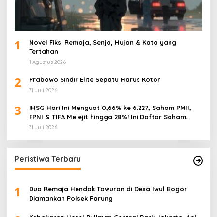
1
Novel Fiksi Remaja, Senja, Hujan & Kata yang
Tertahan
1 Agustus 2026
2
Prabowo Sindir Elite Sepatu Harus Kotor
31 Juli 2026
3
IHSG Hari Ini Menguat 0,66% ke 6.227, Saham PMII,
FPNI & TIFA Melejit hingga 28%! Ini Daftar Saham
Paling Cuan & Volume Tertinggi 31 Juli 2026
31 Juli 2026
Peristiwa Terbaru
1
Dua Remaja Hendak Tawuran di Desa Iwul Bogor
Diamankan Polsek Parung