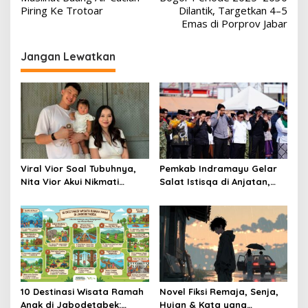
Piring Ke Trotoar
Dilantik, Targetkan 4–5
Emas di Porprov Jabar
Jangan Lewatkan
Viral Vior Soal Tubuhnya,
Pemkab Indramayu Gelar
Nita Vior Akui Nikmati
Salat Istisqa di Anjatan,
Peranya
Bupati Lucky Hakim Ajak
Masyarakat Kuatkan
Ikhtiar Atasi Kekeringan
10 Destinasi Wisata Ramah
Novel Fiksi Remaja, Senja,
Anak di Jabodetabek:
Hujan & Kata yang