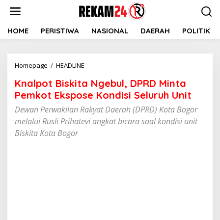
Lewati
ke
konten
HOME
PERISTIWA
NASIONAL
DAERAH
POLITIK
Knalpot
Homepage
/
HEADLINE
Biskita
Knalpot Biskita Ngebul, DPRD Minta
Ngebul,
DPRD
Pemkot Ekspose Kondisi Seluruh Unit
Minta
Dewan Perwakilan Rakyat Daerah (DPRD) Kota Bogor
Pemkot
melalui Rusli Prihatevi angkat bicara soal kondisi unit
Ekspose
Kondisi
Biskita Kota Bogor
Seluruh
Unit