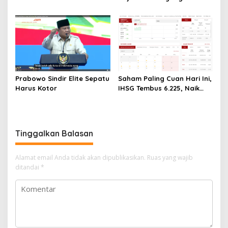
Liburan Keluarga yang
Tertahan
Menyegarkan dan Penuh
Makna
Prabowo Sindir Elite Sepatu
Saham Paling Cuan Hari Ini,
Harus Kotor
IHSG Tembus 6.225, Naik
0,63%! Astra Internasional
Melonjak 3%, Saham DEWA
Pimpin Transaksi Rp300
Miliar
Tinggalkan Balasan
Alamat email Anda tidak akan dipublikasikan.
Ruas yang wajib
ditandai
*