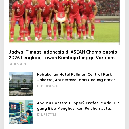
Jadwal Timnas Indonesia di ASEAN Championship
2026 Lengkap, Lawan Kamboja hingga Vietnam
Di HEADLINE
Kebakaran Hotel Pullman Central Park
Jakarta, Api Berawal dari Gedung Parkir
Di PERISTIWA
Apa Itu Content Clipper? Profesi Modal HP
yang Bisa Menghasilkan Puluhan Juta
Rupiah
Di LIFESTYLE