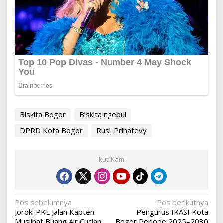
Biskita Bogor
Biskita ngebul
DPRD Kota Bogor
Rusli Prihatevy
Ikuti Kami
Navigasi
Pos sebelumnya
Pos berikutnya
Jorok! PKL Jalan Kapten
Pengurus IKASI Kota
pos
Muslihat Buang Air Cucian
Bogor Periode 2025–2030