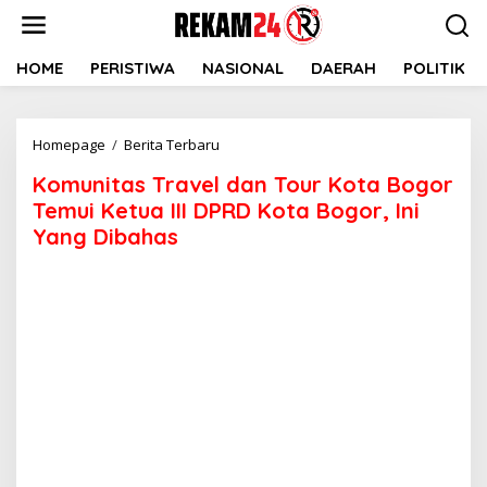
Lewati
ke
konten
HOME
PERISTIWA
NASIONAL
DAERAH
POLITIK
Komunitas
Homepage
/
Berita Terbaru
Travel
Komunitas Travel dan Tour Kota Bogor
dan
Tour
Temui Ketua III DPRD Kota Bogor, Ini
Kota
Yang Dibahas
Bogor
Temui
Ketua
III
DPRD
Kota
Bogor,
Ini
Yang
Dibahas