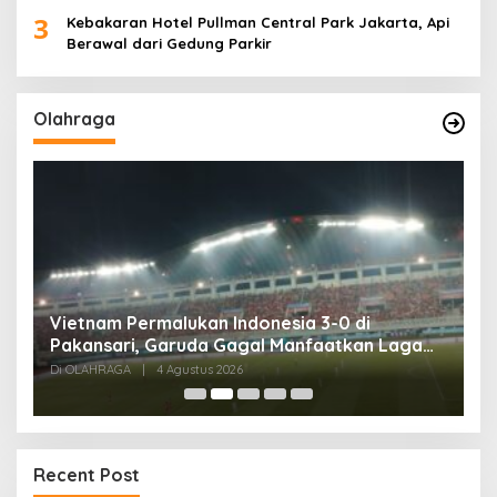
3
Kebakaran Hotel Pullman Central Park Jakarta, Api
Berawal dari Gedung Parkir
Olahraga
,
Vietnam Permalukan Indonesia 3-0 di
T
Pakansari, Garuda Gagal Manfaatkan Laga
5
Kandang
Di OLAHRAGA
|
4 Agustus 2026
Di
Recent Post