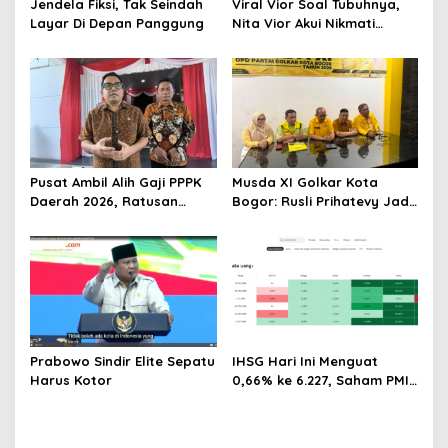
Jendela Fiksi, Tak Seindah
Viral Vior Soal Tubuhnya,
Layar Di Depan Panggung
Nita Vior Akui Nikmati
Peranya
Pusat Ambil Alih Gaji PPPK
Musda XI Golkar Kota
Daerah 2026, Ratusan
Bogor: Rusli Prihatevy Jadi
Pemda Bisa Bernapas Lega
Calon Tunggal Ketua DPD
Prabowo Sindir Elite Sepatu
IHSG Hari Ini Menguat
Harus Kotor
0,66% ke 6.227, Saham PMII,
FPNI & TIFA Melejit hingga
28%! Ini Daftar Saham
Paling Cuan & Volume