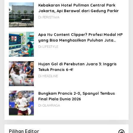
Kebakaran Hotel Pullman Central Park
Jakarta, Api Berawal dari Gedung Parkir
Di PERISTIWA
Apa Itu Content Clipper? Profesi Modal HP
yang Bisa Menghasilkan Puluhan Juta
Rupiah
Di LIFESTYLE
Hujan Gol di Perebutan Juara 3: Inggris
Tekuk Prancis 6-4!
Di HEADLINE
Bungkam Prancis 2-0, Spanyol Tembus
Final Piala Dunia 2026
Di OLAHRAGA
Pilihan Editor