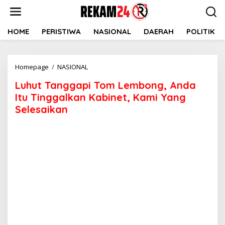
Lewati
ke
konten
HOME
PERISTIWA
NASIONAL
DAERAH
POLITIK
Luhut
Homepage
/
NASIONAL
Tanggapi
Luhut Tanggapi Tom Lembong, Anda
Tom
Lembong,
Itu Tinggalkan Kabinet, Kami Yang
Anda
Selesaikan
Itu
Tinggalkan
Kabinet,
Kami
Yang
Selesaikan