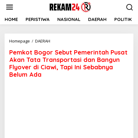
Lewati
ke
konten
HOME
PERISTIWA
NASIONAL
DAERAH
POLITIK
Pemkot
Homepage
/
DAERAH
Bogor
Pemkot Bogor Sebut Pemerintah Pusat
Sebut
Pemerintah
Akan Tata Transportasi dan Bangun
Pusat
Flyover di Ciawi, Tapi Ini Sebabnya
Akan
Belum Ada
Tata
Transportasi
dan
Bangun
Flyover
di
Ciawi,
Tapi
Ini
Sebabnya
Belum