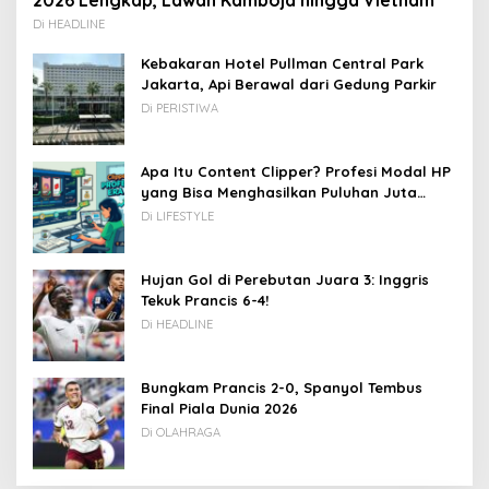
2026 Lengkap, Lawan Kamboja hingga Vietnam
Di HEADLINE
Kebakaran Hotel Pullman Central Park
Jakarta, Api Berawal dari Gedung Parkir
Di PERISTIWA
Apa Itu Content Clipper? Profesi Modal HP
yang Bisa Menghasilkan Puluhan Juta
Rupiah
Di LIFESTYLE
Hujan Gol di Perebutan Juara 3: Inggris
Tekuk Prancis 6-4!
Di HEADLINE
Bungkam Prancis 2-0, Spanyol Tembus
Final Piala Dunia 2026
Di OLAHRAGA