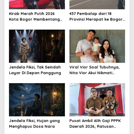
Kirab Merah Putih 2026
437 Pembalap dari 18
Kota Bogor Membentang
Provinsi Merapat ke Bogor,
1,5 Kilometer, Libatkan 60
Berebut Gelar Bupati Cup
Elemen Masyarakat
2026
Jendela Fiksi, Tak Seindah
Viral Vior Soal Tubuhnya,
Layar Di Depan Panggung
Nita Vior Akui Nikmati
Peranya
Jendela Fiksi, Hujan yang
Pusat Ambil Alih Gaji PPPK
Menghapus Dosa Nara
Daerah 2026, Ratusan
Pemda Bisa Bernapas Lega