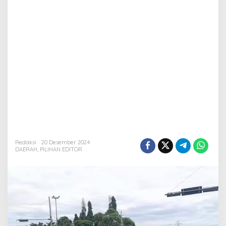
Ada
Redaksi
20 Desember 2024
DAERAH
,
PILIHAN EDITOR