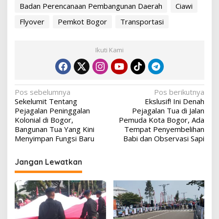
Badan Perencanaan Pembangunan Daerah
Ciawi
Flyover
Pemkot Bogor
Transportasi
Ikuti Kami
Navigasi
Pos sebelumnya
Pos berikutnya
Sekelumit Tentang
Ekslusif! Ini Denah
pos
Pejagalan Peninggalan
Pejagalan Tua di Jalan
Kolonial di Bogor,
Pemuda Kota Bogor, Ada
Bangunan Tua Yang Kini
Tempat Penyembelihan
Menyimpan Fungsi Baru
Babi dan Observasi Sapi
Jangan Lewatkan