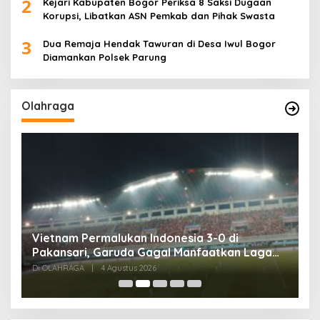
2
Kejari Kabupaten Bogor Periksa 8 Saksi Dugaan
Korupsi, Libatkan ASN Pemkab dan Pihak Swasta
3
Dua Remaja Hendak Tawuran di Desa Iwul Bogor
Diamankan Polsek Parung
Olahraga
,
Vietnam Permalukan Indonesia 3-0 di
T
Pakansari, Garuda Gagal Manfaatkan Laga
5
Kandang
Di OLAHRAGA
|
4 Agustus 2026
Di