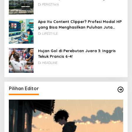
Di PERISTIWA
Apa Itu Content Clipper? Profesi Modal HP
yang Bisa Menghasilkan Puluhan Juta
Rupiah
Di LIFESTYLE
Hujan Gol di Perebutan Juara 3: Inggris
Tekuk Prancis 6-4!
Di HEADLINE
Pilihan Editor