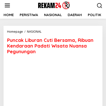
Lewati
ke
konten
HOME
PERISTIWA
NASIONAL
DAERAH
POLITIK
Puncak
Homepage
/
NASIONAL
Liburan
Puncak Liburan Cuti Bersama, Ribuan
Cuti
Bersama,
Kendaraan Padati Wisata Nuansa
Ribuan
Pegunungan
Kendaraan
Padati
Wisata
Nuansa
Pegunungan