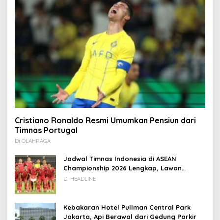
Cristiano Ronaldo Resmi Umumkan Pensiun dari
Timnas Portugal
Di OLAHRAGA
Jadwal Timnas Indonesia di ASEAN
Championship 2026 Lengkap, Lawan
Kamboja hingga Vietnam
Di HEADLINE
Kebakaran Hotel Pullman Central Park
Jakarta, Api Berawal dari Gedung Parkir