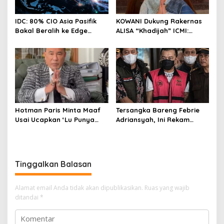
IDC: 80% CIO Asia Pasifik
KOWANI Dukung Rakernas
Bakal Beralih ke Edge
ALISA “Khadijah” ICMI:
Computing demi GenAI
Perkuat Peran Perempuan
pada 2027
Menuju Indonesia Emas
Hotman Paris Minta Maaf
Tersangka Bareng Febrie
Usai Ucapkan ‘Lu Punya
Adriansyah, Ini Rekam
Otak Enggak?’ kepada
Jejak Advokat Don Ritto
Wartawan
Tinggalkan Balasan
Alamat email Anda tidak akan dipublikasikan.
Ruas yang wajib
ditandai
*