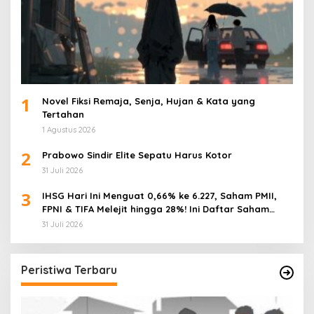
1
Novel Fiksi Remaja, Senja, Hujan & Kata yang
Tertahan
1 Agustus 2026
2
Prabowo Sindir Elite Sepatu Harus Kotor
31 Juli 2026
3
IHSG Hari Ini Menguat 0,66% ke 6.227, Saham PMII,
FPNI & TIFA Melejit hingga 28%! Ini Daftar Saham
Paling Cuan & Volume Tertinggi 31 Juli 2026
31 Juli 2026
Peristiwa Terbaru