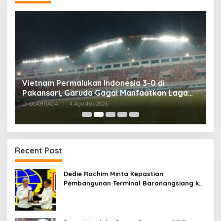
,
Vietnam Permalukan Indonesia 3-0 di
T
Pakansari, Garuda Gagal Manfaatkan Laga
5
Kandang
Di OLAHRAGA
|
4 Agustus 2026
Di
Recent Post
Dedie Rachim Minta Kepastian
Pembangunan Terminal Baranangsiang ke
Kemenhub