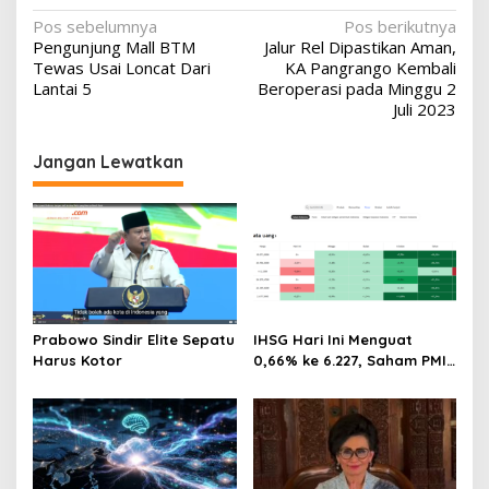
Navigasi
Pos sebelumnya
Pos berikutnya
Pengunjung Mall BTM
Jalur Rel Dipastikan Aman,
pos
Tewas Usai Loncat Dari
KA Pangrango Kembali
Lantai 5
Beroperasi pada Minggu 2
Juli 2023
Jangan Lewatkan
Prabowo Sindir Elite Sepatu
IHSG Hari Ini Menguat
Harus Kotor
0,66% ke 6.227, Saham PMII,
FPNI & TIFA Melejit hingga
28%! Ini Daftar Saham
Paling Cuan & Volume
Tertinggi 31 Juli 2026