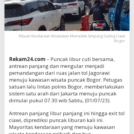
Ribuan Kendaraan Wisatawan Memadati Simpang Gadog Ciawi
Bogor
Rekam24.com
– Puncak libur cuti bersama,
antrean panjang dan mengular menjadi
pemandangan dari ruas jalan tol Jagorawi
menuju kawasan wisata puncak Bogor. Petugas
satuan lalu lintas polres Bogor, memberlakukan
sistem satu arah dari Jakarta menuju puncak
dimulai pukul 07.30 wib Sabtu, (01/07/23).
Antrean panjang libur panjang ini hingga exit tol
ciawi, diprediksi puncak liburan kali ini.
Mayoritas kendaraan yang menuju kawasan
wisata kendaraan pribadi dan bus.