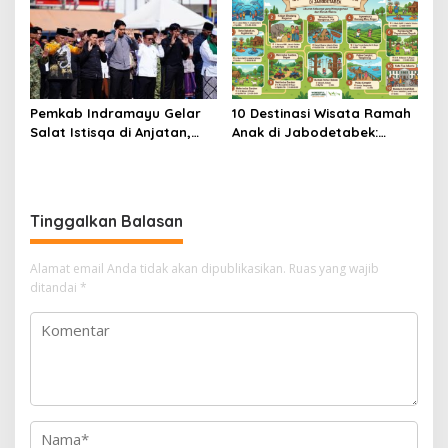
Pemkab Indramayu Gelar
10 Destinasi Wisata Ramah
Salat Istisqa di Anjatan,
Anak di Jabodetabek:
Bupati Lucky Hakim Ajak
Liburan Keluarga yang
Masyarakat Kuatkan
Menyegarkan dan Penuh
Ikhtiar Atasi Kekeringan
Makna
Tinggalkan Balasan
Alamat email Anda tidak akan dipublikasikan.
Ruas yang wajib
ditandai
*