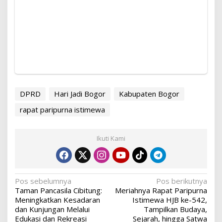
DPRD
Hari Jadi Bogor
Kabupaten Bogor
rapat paripurna istimewa
Ikuti Kami
Navigasi
Pos sebelumnya
Pos berikutnya
Taman Pancasila Cibitung:
Meriahnya Rapat Paripurna
pos
Meningkatkan Kesadaran
Istimewa HJB ke-542,
dan Kunjungan Melalui
Tampilkan Budaya,
Edukasi dan Rekreasi
Sejarah, hingga Satwa