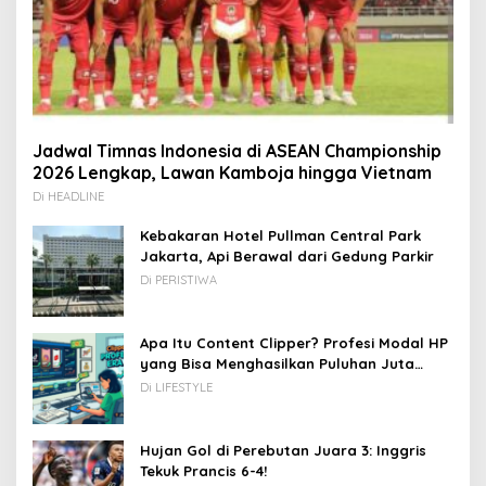
Jadwal Timnas Indonesia di ASEAN Championship
2026 Lengkap, Lawan Kamboja hingga Vietnam
Di HEADLINE
Kebakaran Hotel Pullman Central Park
Jakarta, Api Berawal dari Gedung Parkir
Di PERISTIWA
Apa Itu Content Clipper? Profesi Modal HP
yang Bisa Menghasilkan Puluhan Juta
Rupiah
Di LIFESTYLE
Hujan Gol di Perebutan Juara 3: Inggris
Tekuk Prancis 6-4!