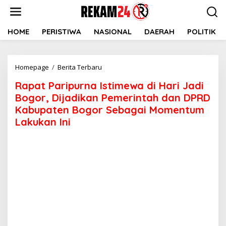
Lewati
ke
konten
HOME
PERISTIWA
NASIONAL
DAERAH
POLITIK
Rapat
Homepage
/
Berita Terbaru
Paripurna
Rapat Paripurna Istimewa di Hari Jadi
Istimewa
di
Bogor, Dijadikan Pemerintah dan DPRD
Hari
Kabupaten Bogor Sebagai Momentum
Jadi
Lakukan Ini
Bogor,
Dijadikan
Pemerintah
dan
DPRD
Kabupaten
Bogor
Sebagai
Momentum
Lakukan
Ini