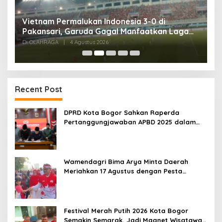
,
Vietnam Permalukan Indonesia 3-0 di
T
Pakansari, Garuda Gagal Manfaatkan Laga
5
Kandang
Di OLAHRAGA
|
4 Agustus 2026
Di
Recent Post
DPRD Kota Bogor Sahkan Raperda
Pertanggungjawaban APBD 2025 dalam
Rapat Paripurna
Wamendagri Bima Arya Minta Daerah
Meriahkan 17 Agustus dengan Pesta
Rakyat
Festival Merah Putih 2026 Kota Bogor
Semakin Semarak, Jadi Magnet Wisatawan