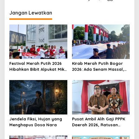
Jangan Lewatkan
Festival Merah Putih 2026
Kirab Merah Putih Bogor
Hibahkan Bibit Alpukat Miki
2026: Ada Senam Massal,
untuk Rumah Ibadah di
Flashmob hingga Formasi
Bogor
Angka 81
Jendela Fiksi, Hujan yang
Pusat Ambil Alih Gaji PPPK
Menghapus Dosa Nara
Daerah 2026, Ratusan
Pemda Bisa Bernapas Lega