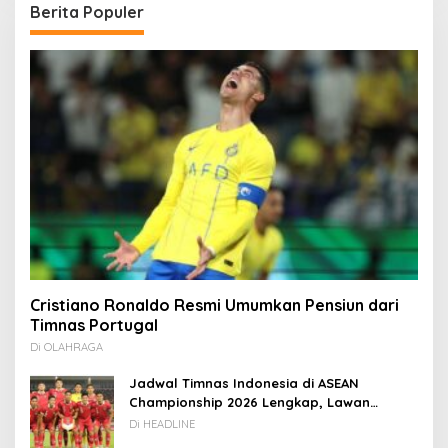
Berita Populer
Cristiano Ronaldo Resmi Umumkan Pensiun dari
Timnas Portugal
Di OLAHRAGA
Jadwal Timnas Indonesia di ASEAN
Championship 2026 Lengkap, Lawan
Kamboja hingga Vietnam
Di HEADLINE