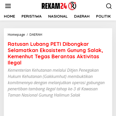
Lewati
ke
konten
HOME
PERISTIWA
NASIONAL
DAERAH
POLITIK
Ratusan
Homepage
/
DAERAH
Lubang
Ratusan Lubang PETI Dibongkar
PETI
Dibongkar
Selamatkan Ekosistem Gunung Salak,
Selamatkan
Kemenhut Tegas Berantas Aktivitas
Ekosistem
Ilegal
Gunung
Salak,
Kementerian Kehutanan melalui Ditjen Penegakan
Kemenhut
Hukum Kehutanan (Gakkumhut) membuktikan
Tegas
komitmennya dengan melanjutkan operasi gabungan
Berantas
penertiban tambang ilegal tahap ke-3 di Kawasan
Aktivitas
Ilegal
Taman Nasional Gunung Halimun Salak