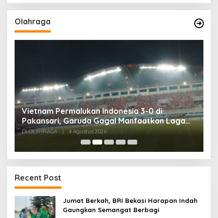
Olahraga
,
Vietnam Permalukan Indonesia 3-0 di
T
Pakansari, Garuda Gagal Manfaatkan Laga
5
Kandang
Di OLAHRAGA
|
4 Agustus 2026
Di
Recent Post
Jumat Berkah, BRI Bekasi Harapan Indah
Gaungkan Semangat Berbagi