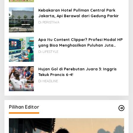
Kebakaran Hotel Pullman Central Park
Jakarta, Api Berawal dari Gedung Parkir
Di PERISTIWA
Apa Itu Content Clipper? Profesi Modal HP
yang Bisa Menghasilkan Puluhan Juta
Rupiah
Di LIFESTYLE
Hujan Gol di Perebutan Juara 3: Inggris
Tekuk Prancis 6-4!
Di HEADLINE
Pilihan Editor