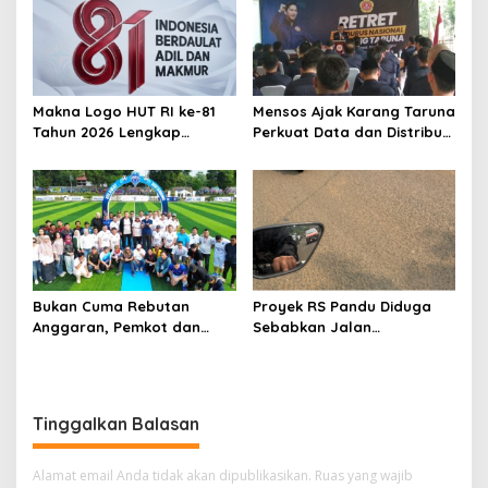
Makna Logo HUT RI ke-81
Mensos Ajak Karang Taruna
Tahun 2026 Lengkap
Perkuat Data dan Distribusi
dengan Filosofi dan
Bansos di Daerah
Pedoman Resmi
Bukan Cuma Rebutan
Proyek RS Pandu Diduga
Anggaran, Pemkot dan
Sebabkan Jalan
DPRD Kota Bogor Kini ‘Adu
Bangbarung Bogor Licin,
Jotos’ di Lapangan Hijau
DPRD Minta Satpol PP
Bertindak
Tinggalkan Balasan
Alamat email Anda tidak akan dipublikasikan.
Ruas yang wajib