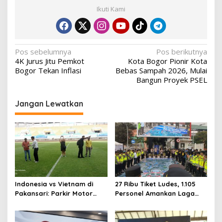
Ikuti Kami
Navigasi
Pos sebelumnya
Pos berikutnya
4K Jurus Jitu Pemkot
Kota Bogor Pionir Kota
pos
Bogor Tekan Inflasi
Bebas Sampah 2026, Mulai
Bangun Proyek PSEL
Jangan Lewatkan
Indonesia vs Vietnam di
27 Ribu Tiket Ludes, 1.105
Pakansari: Parkir Motor
Personel Amankan Laga
Dipusatkan di Lapangan
Timnas Indonesia vs
Panahan
Vietnam di Pakansari