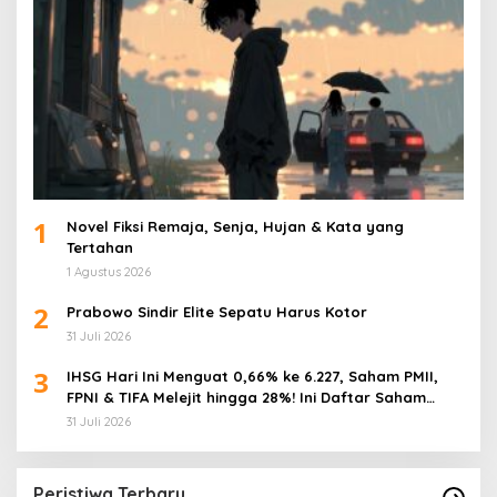
1
Novel Fiksi Remaja, Senja, Hujan & Kata yang
Tertahan
1 Agustus 2026
2
Prabowo Sindir Elite Sepatu Harus Kotor
31 Juli 2026
3
IHSG Hari Ini Menguat 0,66% ke 6.227, Saham PMII,
FPNI & TIFA Melejit hingga 28%! Ini Daftar Saham
Paling Cuan & Volume Tertinggi 31 Juli 2026
31 Juli 2026
Peristiwa Terbaru