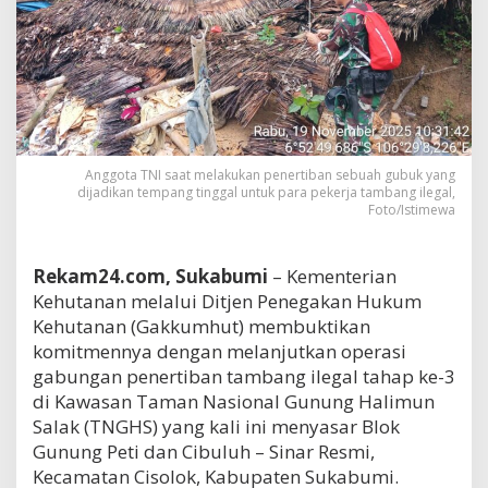
Anggota TNI saat melakukan penertiban sebuah gubuk yang
dijadikan tempang tinggal untuk para pekerja tambang ilegal,
Foto/Istimewa
Rekam24.com, Sukabumi
– Kementerian
Kehutanan melalui Ditjen Penegakan Hukum
Kehutanan (Gakkumhut) membuktikan
komitmennya dengan melanjutkan operasi
gabungan penertiban tambang ilegal tahap ke-3
di Kawasan Taman Nasional Gunung Halimun
Salak (TNGHS) yang kali ini menyasar Blok
Gunung Peti dan Cibuluh – Sinar Resmi,
Kecamatan Cisolok, Kabupaten Sukabumi.