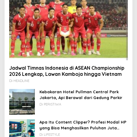
Jadwal Timnas Indonesia di ASEAN Championship
2026 Lengkap, Lawan Kamboja hingga Vietnam
Di HEADLINE
Kebakaran Hotel Pullman Central Park
Jakarta, Api Berawal dari Gedung Parkir
Di PERISTIWA
Apa Itu Content Clipper? Profesi Modal HP
yang Bisa Menghasilkan Puluhan Juta
Rupiah
Di LIFESTYLE