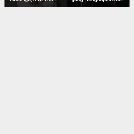
Akui Nikmati Peranya
Nara