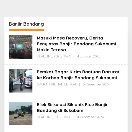
Banjir Bandang
Masuki Masa Recovery, Derita
Penyintas Banjir Bandang Sukabumi
Makin Terasa.
Oleh
HEADLINE
,
PERISTIWA
|
4 Januari 2025
Redaksi
Pemkot Bogor Kirim Bantuan Darurat
ke Korban Banjir Bandang Sukabumi
Oleh
DAERAH
,
PILIHAN EDITOR
|
5 Desember 2024
Redaksi
Efek Sirkulasi Siklonik Picu Banjir
Bandang di Sukabumi
Oleh
HEADLINE
,
PERISTIWA
|
4 Desember 2024
Redaksi