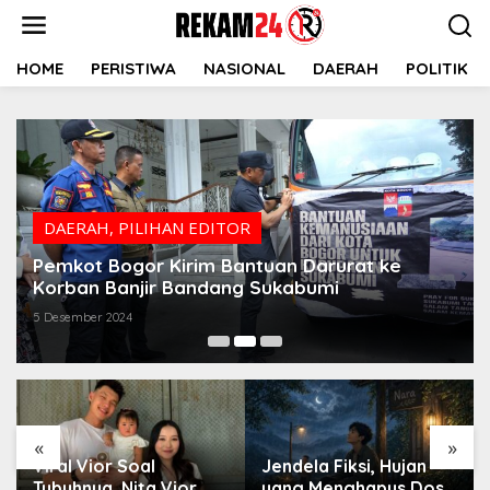
Lewati
ke
konten
HOME
PERISTIWA
NASIONAL
DAERAH
POLITIK
DAERAH
,
PILIHAN EDITOR
Pemkot Bogor Kirim Bantuan Darurat ke
Korban Banjir Bandang Sukabumi
5 Desember 2024
«
»
Viral Vior Soal
Jendela Fiksi, Hujan
Tubuhnya, Nita Vior
yang Menghapus Dosa