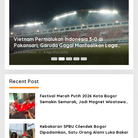
,
Vietnam Permalukan Indonesia 3-0 di
T
Pakansari, Garuda Gagal Manfaatkan Laga
5
Kandang
Di OLAHRAGA
|
4 Agustus 2026
Di
Recent Post
Festival Merah Putih 2026 Kota Bogor
Semakin Semarak, Jadi Magnet Wisatawan
hingga Dorong Ekonomi Lokal
Kebakaran SPBU Cilendek Bogor
Dipadamkan, Satu Orang Alami Luka Bakar