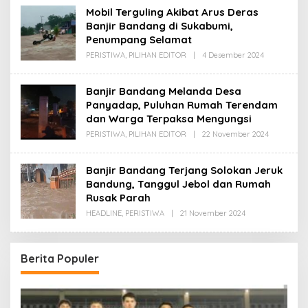
Mobil Terguling Akibat Arus Deras
Banjir Bandang di Sukabumi,
Penumpang Selamat
Oleh
PERISTIWA
,
PILIHAN EDITOR
|
4 Desember 2024
Redaksi
Banjir Bandang Melanda Desa
Panyadap, Puluhan Rumah Terendam
dan Warga Terpaksa Mengungsi
Oleh
PERISTIWA
,
PILIHAN EDITOR
|
22 November 2024
Redaksi
Banjir Bandang Terjang Solokan Jeruk
Bandung, Tanggul Jebol dan Rumah
Rusak Parah
Oleh
HEADLINE
,
PERISTIWA
|
21 November 2024
Redaksi
Berita Populer