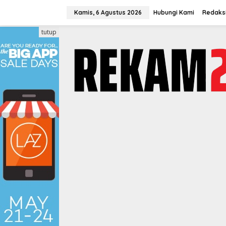
Lewati
ke
Kamis, 6 Agustus 2026
Hubungi Kami
Redaks
konten
tutup