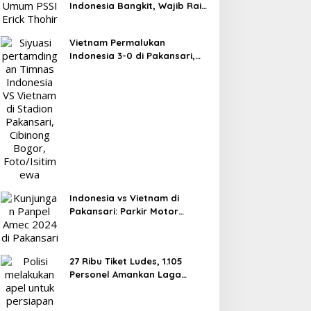
Indonesia Bangkit, Wajib Raih
Poin Lawan Singapura Usai
Kalah 0-3 dari Vietnam
Vietnam Permalukan
Indonesia 3-0 di Pakansari,
Garuda Gagal Manfaatkan
Laga Kandang
Indonesia vs Vietnam di
Pakansari: Parkir Motor
Dipusatkan di Lapangan
Panahan
27 Ribu Tiket Ludes, 1.105
Personel Amankan Laga
Timnas Indonesia vs Vietnam
di Pakansari