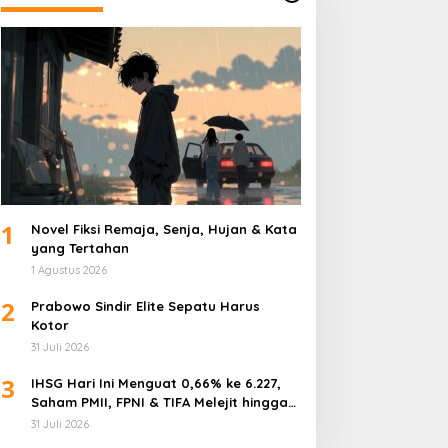
1
Novel Fiksi Remaja, Senja, Hujan & Kata
yang Tertahan
1 Agustus 2026
2
Prabowo Sindir Elite Sepatu Harus
Kotor
31 Juli 2026
3
IHSG Hari Ini Menguat 0,66% ke 6.227,
Saham PMII, FPNI & TIFA Melejit hingga
28%! Ini Daftar Saham Paling Cuan &
31 Juli 2026
Volume Tertinggi 31 Juli 2026