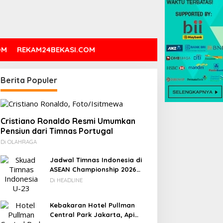
OM
REKAM24BEKASI.COM
Berita Populer
Cristiano Ronaldo Resmi Umumkan
Pensiun dari Timnas Portugal
Di OLAHRAGA
Jadwal Timnas Indonesia di
ASEAN Championship 2026
Lengkap, Lawan Kamboja
Di HEADLINE
hingga Vietnam
Kebakaran Hotel Pullman
Central Park Jakarta, Api