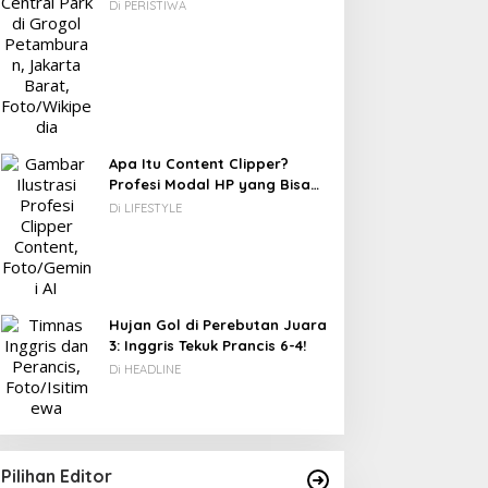
Berawal dari Gedung Parkir
Di PERISTIWA
DC: 80% CIO Asia Pasifik
akal Beralih ke Edge
omputing demi GenAI
ada 2027
Apa Itu Content Clipper?
Profesi Modal HP yang Bisa
Menghasilkan Puluhan Juta
Di LIFESTYLE
Novel Fiksi Remaja, Senja,
Rupiah
Hujan & Kata yang
Tertahan
Hujan Gol di Perebutan Juara
3: Inggris Tekuk Prancis 6-4!
Di HEADLINE
Pilihan Editor