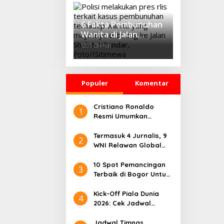
‘Growth Through
Equity’
6 Fakta Pembunuhan
Wanita di Jalan
Sholeh Iskandar
1205 Dilihat
Bogor, Korban
Dicekik Dasi hingga
Jasadnya Dibuang
Populer
Komentar
Cristiano Ronaldo
1
Resmi Umumkan
Pensiun dari Timnas
Portugal
Termasuk 4 Jurnalis, 9
2
WNI Relawan Global
Sumud Bebas dari
Penahanan Israel
10 Spot Pemancingan
3
Terbaik di Bogor Untuk
Liburan Seru
Kick-Off Piala Dunia
4
2026: Cek Jadwal
Lengkapnya
Jadwal Timnas