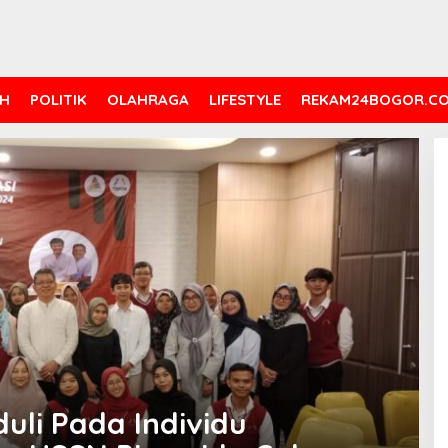
H
POLITIK
OLAHRAGA
LIFESTYLE
REKAM24BOGOR.C
uli Pada Individu