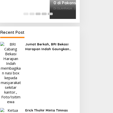
Kesiapan 525 At
Menuju Porprov 
Di OLAHRAGA
|
1 Agus
Recent Post
Jumat Berkah, BRI Bekasi
Harapan Indah Gaungkan
Semangat Berbagi
Erick Thohir Minta Timnas