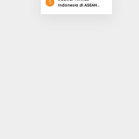
5
Indonesia di ASEAN
Championship 2026
Lengkap, Lawan
Kamboja hingga
Vietnam