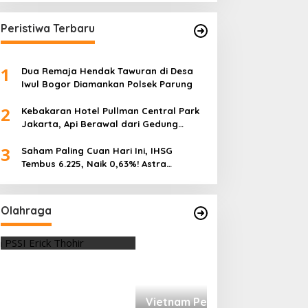
Peristiwa Terbaru
1
Dua Remaja Hendak Tawuran di Desa
Iwul Bogor Diamankan Polsek Parung
2
Kebakaran Hotel Pullman Central Park
Jakarta, Api Berawal dari Gedung
Parkir
3
Saham Paling Cuan Hari Ini, IHSG
Tembus 6.225, Naik 0,63%! Astra
Internasional Melonjak 3%, Saham DEWA
Pimpin Transaksi Rp300 Miliar
Olahraga
Vietnam Permalukan Indonesia 3-
0 di Pakansari, Garuda Gagal
Manfaatkan Laga Kandang
Di OLAHRAGA
|
4 Agustus 2026
Tes Fisik Tahap I