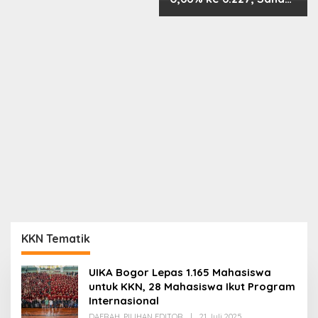
PMII, FPNI & TIFA
Melejit hingga 28%! Ini
Daftar Saham Paling
Cuan & Volume
Tertinggi 31 Juli 2026
KKN Tematik
UIKA Bogor Lepas 1.165 Mahasiswa
untuk KKN, 28 Mahasiswa Ikut Program
Internasional
Oleh
DAERAH
,
PILIHAN EDITOR
|
21 Juli 2025