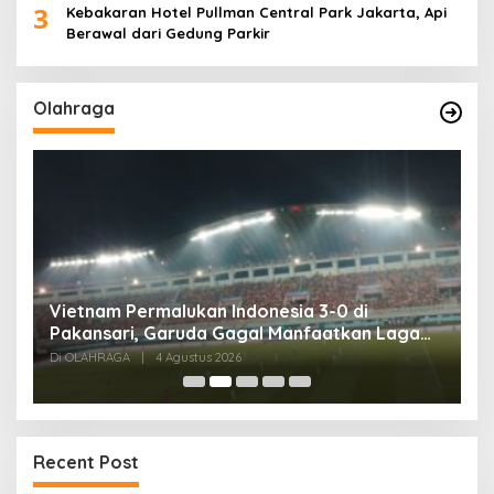
3
Kebakaran Hotel Pullman Central Park Jakarta, Api
Berawal dari Gedung Parkir
Olahraga
,
Vietnam Permalukan Indonesia 3-0 di
T
Pakansari, Garuda Gagal Manfaatkan Laga
5
Kandang
Di OLAHRAGA
|
4 Agustus 2026
Di
Recent Post