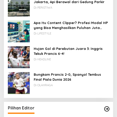
Jakarta, Api Berawal dari Gedung Parkir
Di PERISTIWA
Apa Itu Content Clipper? Profesi Modal HP
yang Bisa Menghasilkan Puluhan Juta
Rupiah
Di LIFESTYLE
Hujan Gol di Perebutan Juara 3: Inggris
Tekuk Prancis 6-4!
Di HEADLINE
Bungkam Prancis 2-0, Spanyol Tembus
Final Piala Dunia 2026
Di OLAHRAGA
Pilihan Editor