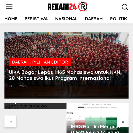
Lewati
ke
konten
HOME
PERISTIWA
NASIONAL
DAERAH
POLITIK
DAERAH
,
PILIHAN EDITOR
UIKA Bogor Lepas 1.165 Mahasiswa untuk KKN,
28 Mahasiswa Ikut Program Internasional
21 Juli 2025
Prabowo Sindir Elite
Sepatu Harus Kotor
«
»
IHSG Hari Ini Menguat
0,66% ke 6.227, Saham