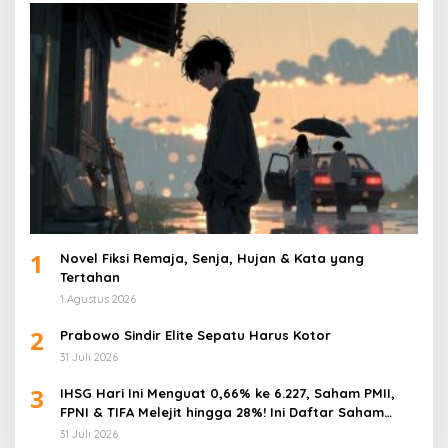
1
Novel Fiksi Remaja, Senja, Hujan & Kata yang
Tertahan
1 Agustus 2026
2
Prabowo Sindir Elite Sepatu Harus Kotor
31 Juli 2026
3
IHSG Hari Ini Menguat 0,66% ke 6.227, Saham PMII,
FPNI & TIFA Melejit hingga 28%! Ini Daftar Saham
Paling Cuan & Volume Tertinggi 31 Juli 2026
31 Juli 2026