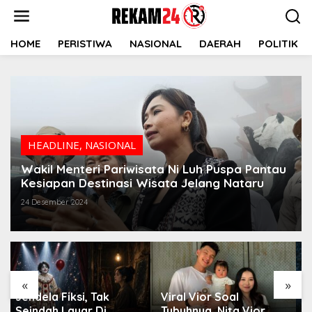
Lewati
ke
konten
HOME
PERISTIWA
NASIONAL
DAERAH
POLITIK
HEADLINE
,
NASIONAL
Wakil Menteri Pariwisata Ni Luh Puspa Pantau
Kesiapan Destinasi Wisata Jelang Nataru
24 Desember 2024
«
»
Viral Vior Soal
Jendela Fiksi, Hujan
Tubuhnya, Nita Vior
yang Menghapus Dosa