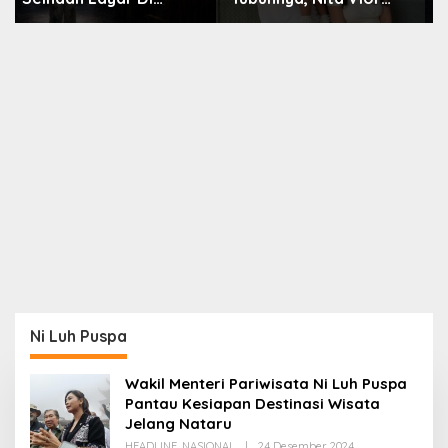
Akui Nikmati Peranya
Nara
Ni Luh Puspa
Wakil Menteri Pariwisata Ni Luh Puspa
Pantau Kesiapan Destinasi Wisata
Jelang Nataru
Oleh
HEADLINE
,
NASIONAL
|
24 Desember 2024