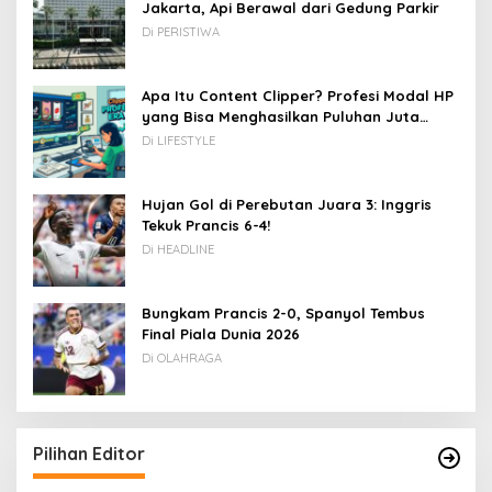
Jakarta, Api Berawal dari Gedung Parkir
Di PERISTIWA
Apa Itu Content Clipper? Profesi Modal HP
yang Bisa Menghasilkan Puluhan Juta
Rupiah
Di LIFESTYLE
Hujan Gol di Perebutan Juara 3: Inggris
Tekuk Prancis 6-4!
Di HEADLINE
Bungkam Prancis 2-0, Spanyol Tembus
Final Piala Dunia 2026
Di OLAHRAGA
Pilihan Editor