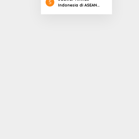
5
Indonesia di ASEAN
Championship 2026
Lengkap, Lawan
Kamboja hingga
Vietnam