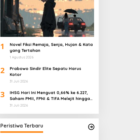
1
Novel Fiksi Remaja, Senja, Hujan & Kata
yang Tertahan
1 Agustus 2026
2
Prabowo Sindir Elite Sepatu Harus
Kotor
31 Juli 2026
3
IHSG Hari Ini Menguat 0,66% ke 6.227,
Saham PMII, FPNI & TIFA Melejit hingga
28%! Ini Daftar Saham Paling Cuan &
31 Juli 2026
Volume Tertinggi 31 Juli 2026
Peristiwa Terbaru