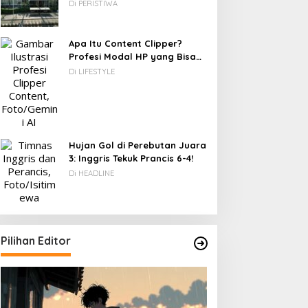
Berawal dari Gedung Parkir
Di PERISTIWA
Apa Itu Content Clipper?
Profesi Modal HP yang Bisa
Menghasilkan Puluhan Juta
Di LIFESTYLE
Rupiah
DC: 80% CIO Asia Pasifik
Novel Fiksi Remaja, Senja,
Hujan Gol di Perebutan Juara
akal Beralih ke Edge
Hujan & Kata yang
3: Inggris Tekuk Prancis 6-4!
omputing demi GenAI
Tertahan
Di HEADLINE
ada 2027
Pilihan Editor