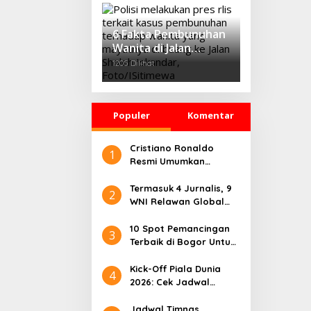
‘Growth Through
Equity’
6 Fakta Pembunuhan
Wanita di Jalan
Sholeh Iskandar
1205 Dilihat
Bogor, Korban
Dicekik Dasi hingga
Jasadnya Dibuang
Populer
Komentar
Cristiano Ronaldo
1
Resmi Umumkan
Pensiun dari Timnas
Portugal
Termasuk 4 Jurnalis, 9
2
WNI Relawan Global
Sumud Bebas dari
Penahanan Israel
10 Spot Pemancingan
3
Terbaik di Bogor Untuk
Liburan Seru
Kick-Off Piala Dunia
4
2026: Cek Jadwal
Lengkapnya
Jadwal Timnas