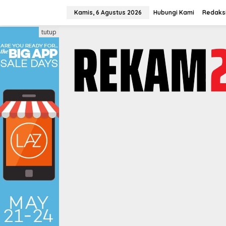
Lewati
ke
Kamis, 6 Agustus 2026
Hubungi Kami
Redaks
konten
tutup