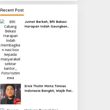
Recent Post
Jumat Berkah, BRI Bekasi
Harapan Indah Gaungkan
Semangat Berbagi
Erick Thohir Minta Timnas
Indonesia Bangkit, Wajib Raih
Poin Lawan Singapura Usai
Kalah 0-3 dari Vietnam