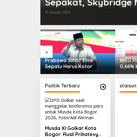
Sepakat, Skybridge 
12 Januari 2025
«
Remaja, Senja,
Prabowo Sindir Elite
IHSG Ha
a yang
Sepatu Harus Kotor
0,66% 
PMII, F
hingga 
Saham 
Politik Terbaru
staisu
Volume 
2026
Musda XI Golkar Kota
Bogor: Rusli Prihatevy