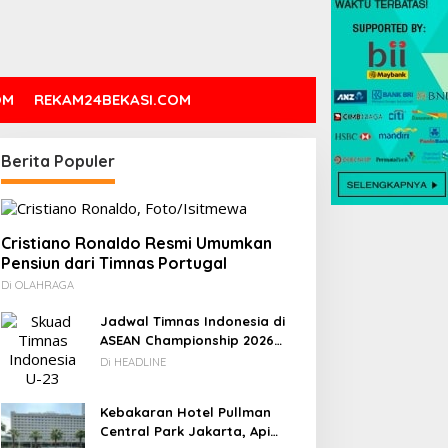
OM
REKAM24BEKASI.COM
Berita Populer
Cristiano Ronaldo Resmi Umumkan
Pensiun dari Timnas Portugal
Di OLAHRAGA
Jadwal Timnas Indonesia di
ASEAN Championship 2026
Lengkap, Lawan Kamboja
Di HEADLINE
hingga Vietnam
Kebakaran Hotel Pullman
Central Park Jakarta, Api