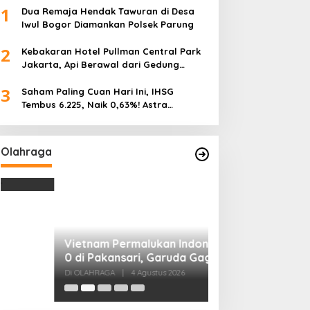
1
Dua Remaja Hendak Tawuran di Desa
Iwul Bogor Diamankan Polsek Parung
2
Kebakaran Hotel Pullman Central Park
Jakarta, Api Berawal dari Gedung
Parkir
3
Saham Paling Cuan Hari Ini, IHSG
Tembus 6.225, Naik 0,63%! Astra
Internasional Melonjak 3%, Saham DEWA
Pimpin Transaksi Rp300 Miliar
Olahraga
Vietnam Permalukan Indonesia 3-
0 di Pakansari, Garuda Gagal
Manfaatkan Laga Kandang
Di OLAHRAGA
|
4 Agustus 2026
Tes Fisik Tahap I
Kesiapan 525 At
Menuju Porprov 
Di OLAHRAGA
|
1 Agus