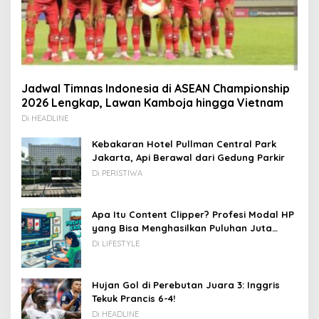
Jadwal Timnas Indonesia di ASEAN Championship
2026 Lengkap, Lawan Kamboja hingga Vietnam
Di HEADLINE
Kebakaran Hotel Pullman Central Park
Jakarta, Api Berawal dari Gedung Parkir
Di PERISTIWA
Apa Itu Content Clipper? Profesi Modal HP
yang Bisa Menghasilkan Puluhan Juta
Rupiah
Di LIFESTYLE
Hujan Gol di Perebutan Juara 3: Inggris
Tekuk Prancis 6-4!
Di HEADLINE