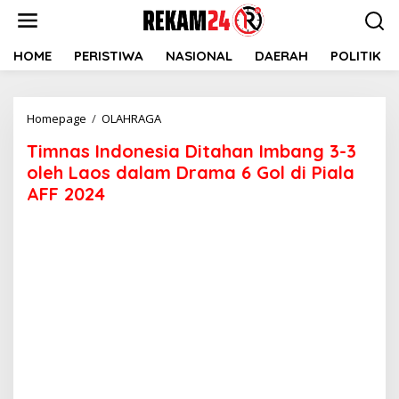
Lewati
ke
konten
HOME
PERISTIWA
NASIONAL
DAERAH
POLITIK
Timnas
Homepage
/
OLAHRAGA
Indonesia
Timnas Indonesia Ditahan Imbang 3-3
Ditahan
Imbang
oleh Laos dalam Drama 6 Gol di Piala
3-
AFF 2024
3
oleh
Laos
dalam
Drama
6
Gol
di
Piala
AFF
2024