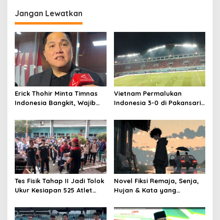
Jangan Lewatkan
Erick Thohir Minta Timnas
Vietnam Permalukan
Indonesia Bangkit, Wajib
Indonesia 3-0 di Pakansari,
Raih Poin Lawan Singapura
Garuda Gagal Manfaatkan
Usai Kalah 0-3 dari Vietnam
Laga Kandang
Tes Fisik Tahap II Jadi Tolok
Novel Fiksi Remaja, Senja,
Ukur Kesiapan 525 Atlet
Hujan & Kata yang
Kota Bogor Menuju
Tertahan
Porprov Jabar