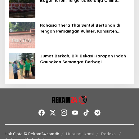
Bogor Turun, Tergerus Belanja Online
Jelang HUT RI
Rahasia Thera Thai Sentul Bertahan di
Tengah Persaingan Kuliner, Konsisten
Sajikan Rasa Asli Thailand
Jumat Berkah, BRI Bekasi Harapan Indah
Gaungkan Semangat Berbagi
Hak Cipta © Rekam24.com ®
Hubungi Kami
Redaksi