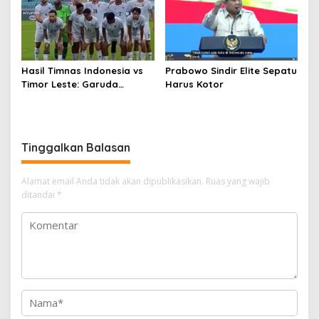
Hasil Timnas Indonesia vs
Prabowo Sindir Elite Sepatu
Timor Leste: Garuda
Harus Kotor
Menang 3-0 di ASEAN
Hyundai Cup
Tinggalkan Balasan
Alamat email Anda tidak akan dipublikasikan.
Ruas yang wajib
ditandai
*