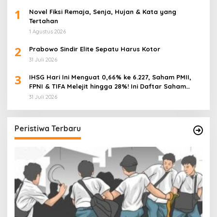
1
Novel Fiksi Remaja, Senja, Hujan & Kata yang
Tertahan
1 Agustus 2026
2
Prabowo Sindir Elite Sepatu Harus Kotor
31 Juli 2026
3
IHSG Hari Ini Menguat 0,66% ke 6.227, Saham PMII,
FPNI & TIFA Melejit hingga 28%! Ini Daftar Saham
Paling Cuan & Volume Tertinggi 31 Juli 2026
31 Juli 2026
Peristiwa Terbaru