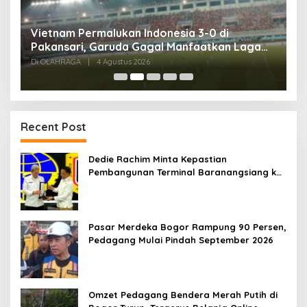
,
Vietnam Permalukan Indonesia 3-0 di
T
Pakansari, Garuda Gagal Manfaatkan Laga
5
Kandang
Di OLAHRAGA
|
4 Agustus 2026
Di
Recent Post
Dedie Rachim Minta Kepastian
Pembangunan Terminal Baranangsiang ke
Kemenhub
Pasar Merdeka Bogor Rampung 90 Persen,
Pedagang Mulai Pindah September 2026
Omzet Pedagang Bendera Merah Putih di