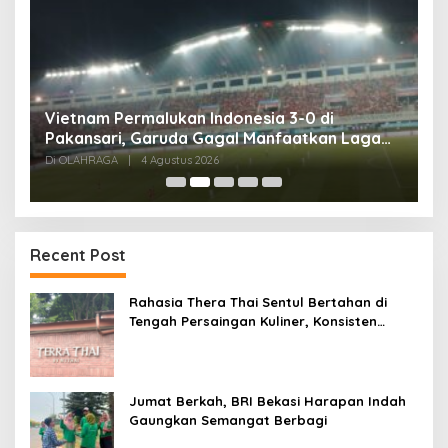
,
Vietnam Permalukan Indonesia 3-0 di
T
Pakansari, Garuda Gagal Manfaatkan Laga
5
Kandang
Di OLAHRAGA
|
4 Agustus 2026
Di
Recent Post
Rahasia Thera Thai Sentul Bertahan di
Tengah Persaingan Kuliner, Konsisten
Sajikan Rasa Asli Thailand
Jumat Berkah, BRI Bekasi Harapan Indah
Gaungkan Semangat Berbagi