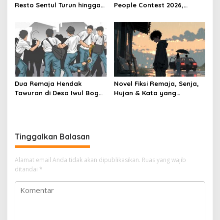
Resto Sentul Turun hingga
People Contest 2026,
50 Persen, Ini Penyebabnya
Saring 2.794 Teknisi Terbaik
Se-Indonesia
Dua Remaja Hendak
Novel Fiksi Remaja, Senja,
Tawuran di Desa Iwul Bogor
Hujan & Kata yang
Diamankan Polsek Parung
Tertahan
Tinggalkan Balasan
Alamat email Anda tidak akan dipublikasikan.
Ruas yang wajib
ditandai
*