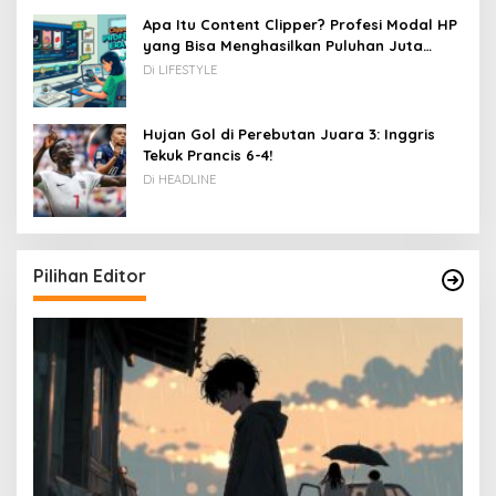
Apa Itu Content Clipper? Profesi Modal HP
yang Bisa Menghasilkan Puluhan Juta
Rupiah
Di LIFESTYLE
Hujan Gol di Perebutan Juara 3: Inggris
Tekuk Prancis 6-4!
Di HEADLINE
Pilihan Editor