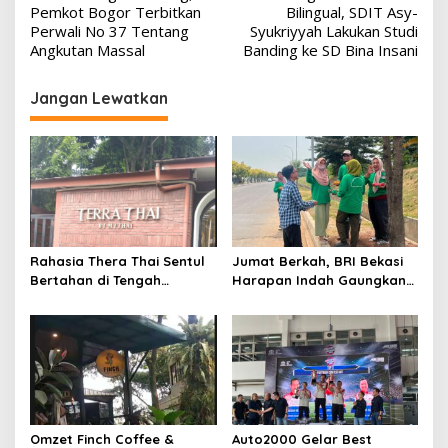
pos
Pemkot Bogor Terbitkan
Bilingual, SDIT Asy-
Perwali No 37 Tentang
Syukriyyah Lakukan Studi
Angkutan Massal
Banding ke SD Bina Insani
Jangan Lewatkan
Rahasia Thera Thai Sentul
Jumat Berkah, BRI Bekasi
Bertahan di Tengah
Harapan Indah Gaungkan
Persaingan Kuliner,
Semangat Berbagi
Konsisten Sajikan Rasa Asli
Thailand
Omzet Finch Coffee &
Auto2000 Gelar Best