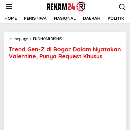
Lewati
ke
konten
HOME
PERISTIWA
NASIONAL
DAERAH
POLITIK
Trend
Homepage
/
EKONOMI BISNIS
Gen-
Trend Gen-Z di Bogor Dalam Nyatakan
Z
di
Valentine, Punya Request Khusus
Bogor
Dalam
Nyatakan
Valentine,
Punya
Request
Khusus