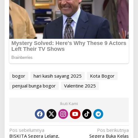
bogor
hari kasih sayang 2025
Kota Bogor
penjual bunga bogor
Valentine 2025
Ikuti Kami
Navigasi
Pos sebelumnya
Pos berikutnya
BISKITA Segera Lelang,
Segera Buka Kelas