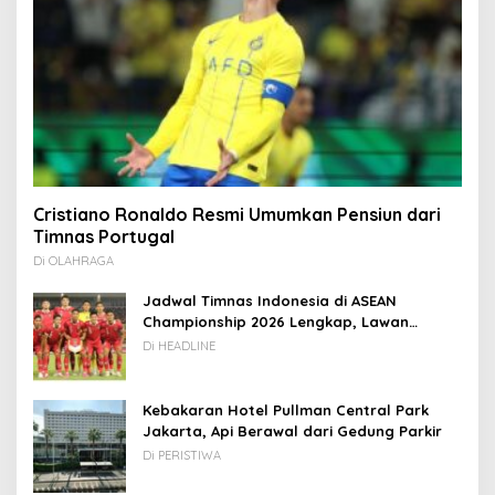
Cristiano Ronaldo Resmi Umumkan Pensiun dari
Timnas Portugal
Di OLAHRAGA
Jadwal Timnas Indonesia di ASEAN
Championship 2026 Lengkap, Lawan
Kamboja hingga Vietnam
Di HEADLINE
Kebakaran Hotel Pullman Central Park
Jakarta, Api Berawal dari Gedung Parkir
Di PERISTIWA