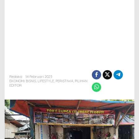
Redaksi
14 Februari 2025
EKONOMI BISNIS
,
LIFESTYLE
,
PERISTIWA
,
PILIHAN
EDITOR