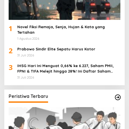
1
Novel Fiksi Remaja, Senja, Hujan & Kata yang
Tertahan
1 Agustus 2026
2
Prabowo Sindir Elite Sepatu Harus Kotor
31 Juli 2026
3
IHSG Hari Ini Menguat 0,66% ke 6.227, Saham PMII,
FPNI & TIFA Melejit hingga 28%! Ini Daftar Saham
Paling Cuan & Volume Tertinggi 31 Juli 2026
31 Juli 2026
Peristiwa Terbaru