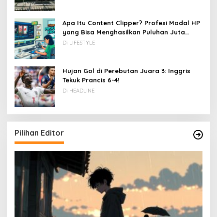
Apa Itu Content Clipper? Profesi Modal HP
yang Bisa Menghasilkan Puluhan Juta
Rupiah
Di LIFESTYLE
Hujan Gol di Perebutan Juara 3: Inggris
Tekuk Prancis 6-4!
Di HEADLINE
Pilihan Editor