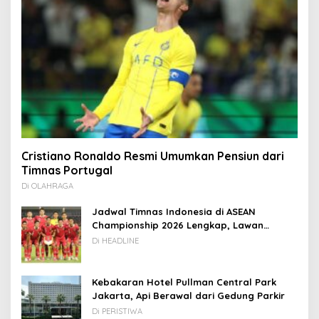
Cristiano Ronaldo Resmi Umumkan Pensiun dari
Timnas Portugal
Di OLAHRAGA
Jadwal Timnas Indonesia di ASEAN
Championship 2026 Lengkap, Lawan
Kamboja hingga Vietnam
Di HEADLINE
Kebakaran Hotel Pullman Central Park
Jakarta, Api Berawal dari Gedung Parkir
Di PERISTIWA