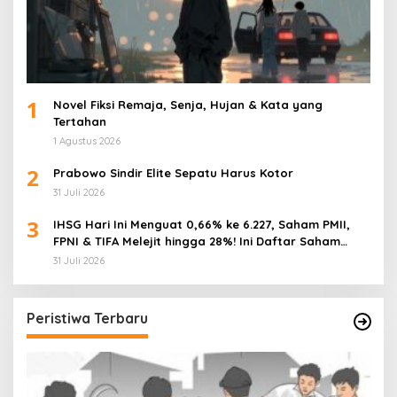
1
Novel Fiksi Remaja, Senja, Hujan & Kata yang
Tertahan
1 Agustus 2026
2
Prabowo Sindir Elite Sepatu Harus Kotor
31 Juli 2026
3
IHSG Hari Ini Menguat 0,66% ke 6.227, Saham PMII,
FPNI & TIFA Melejit hingga 28%! Ini Daftar Saham
Paling Cuan & Volume Tertinggi 31 Juli 2026
31 Juli 2026
Peristiwa Terbaru