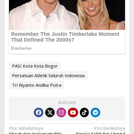
PASI Kota Kota Bogor
Persatuan Atletik Seluruh Indonesia
Tri Riyanto Andika Putra
Ikuti Kami
Navigasi
Pos sebelumnya
Pos berikutnya
Murah dan Instagramable,
Kinerja Solid dan Unggul