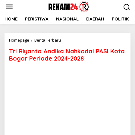
Lewati
ke
konten
HOME
PERISTIWA
NASIONAL
DAERAH
POLITIK
Tri
Homepage
/
Berita Terbaru
Riyanto
Tri Riyanto Andika Nahkodai PASI Kota
Andika
Nahkodai
Bogor Periode 2024-2028
PASI
Kota
Bogor
Periode
2024-
2028