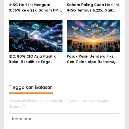
IHSG Hari Ini Menguat
Saham Paling Cuan Hari Ini,
0,66% ke 6.227, Saham PMII,
IHSG Tembus 6.225, Naik
FPNI & TIFA Melejit hingga
0,63%! Astra Internasional
28%! Ini Daftar Saham
Melonjak 3%, Saham DEWA
Paling Cuan & Volume
Pimpin Transaksi Rp300
Tertinggi 31 Juli 2026
Miliar
IDC: 80% CIO Asia Pasifik
Pojok Puisi- Jendela Fiksi
Bakal Beralih ke Edge
Gen Z dan Alpa Bertemu,
Computing demi GenAI
Dengan Segala Imaji, Asa,
pada 2027
Impian Dan Cinta
Tinggalkan Balasan
Alamat email Anda tidak akan dipublikasikan.
Ruas yang wajib
ditandai
*