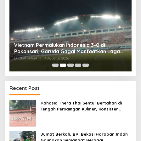
,
Vietnam Permalukan Indonesia 3-0 di
T
Pakansari, Garuda Gagal Manfaatkan Laga
5
Kandang
Di OLAHRAGA
|
4 Agustus 2026
Di
Recent Post
Rahasia Thera Thai Sentul Bertahan di
Tengah Persaingan Kuliner, Konsisten
Sajikan Rasa Asli Thailand
Jumat Berkah, BRI Bekasi Harapan Indah
Gaungkan Semangat Berbagi