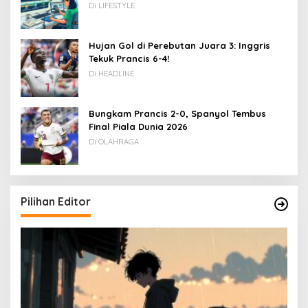
Rupiah
Di LIFESTYLE
Hujan Gol di Perebutan Juara 3: Inggris
Tekuk Prancis 6-4!
Di HEADLINE
Bungkam Prancis 2-0, Spanyol Tembus
Final Piala Dunia 2026
Di OLAHRAGA
Pilihan Editor