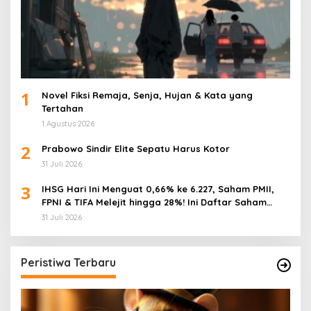
1
Novel Fiksi Remaja, Senja, Hujan & Kata yang
Tertahan
1 Agustus 2026
2
Prabowo Sindir Elite Sepatu Harus Kotor
31 Juli 2026
3
IHSG Hari Ini Menguat 0,66% ke 6.227, Saham PMII,
FPNI & TIFA Melejit hingga 28%! Ini Daftar Saham
Paling Cuan & Volume Tertinggi 31 Juli 2026
31 Juli 2026
Peristiwa Terbaru