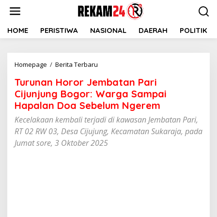
Lewati
ke
konten
HOME
PERISTIWA
NASIONAL
DAERAH
POLITIK
Turunan
Homepage
/
Berita Terbaru
Horor
Turunan Horor Jembatan Pari
Jembatan
Pari
Cijunjung Bogor: Warga Sampai
Cijunjung
Hapalan Doa Sebelum Ngerem
Bogor:
Kecelakaan kembali terjadi di kawasan Jembatan Pari,
Warga
Sampai
RT 02 RW 03, Desa Cijujung, Kecamatan Sukaraja, pada
Hapalan
Jumat sore, 3 Oktober 2025
Doa
Sebelum
Ngerem