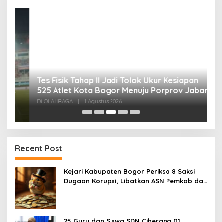
Tes Fisik Tahap II Jadi Tolok Ukur Kesiapan
H
525 Atlet Kota Bogor Menuju Porprov Jabar
G
Di OLAHRAGA
|
1 Agustus 2026
Di
Recent Post
Kejari Kabupaten Bogor Periksa 8 Saksi
Dugaan Korupsi, Libatkan ASN Pemkab dan
Pihak Swasta
25 Guru dan Siswa SDN Ciherang 01