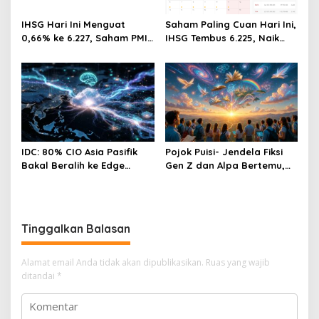
IHSG Hari Ini Menguat
Saham Paling Cuan Hari Ini,
0,66% ke 6.227, Saham PMII,
IHSG Tembus 6.225, Naik
FPNI & TIFA Melejit hingga
0,63%! Astra Internasional
28%! Ini Daftar Saham
Melonjak 3%, Saham DEWA
Paling Cuan & Volume
Pimpin Transaksi Rp300
Tertinggi 31 Juli 2026
Miliar
IDC: 80% CIO Asia Pasifik
Pojok Puisi- Jendela Fiksi
Bakal Beralih ke Edge
Gen Z dan Alpa Bertemu,
Computing demi GenAI
Dengan Segala Imaji, Asa,
pada 2027
Impian Dan Cinta
Tinggalkan Balasan
Alamat email Anda tidak akan dipublikasikan.
Ruas yang wajib
ditandai
*