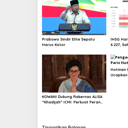
Prabowo Sindir Elite Sepatu
IHSG Har
Harus Kotor
6.227, Sa
Melejit h
Saham Pa
Tertinggi
Hotman P
Ucapkan 
Enggak?
KOWANI Dukung Rakernas ALISA
“Khadijah” ICMI: Perkuat Peran
Perempuan Menuju Indonesia
Emas
Tinggalkan Balasan