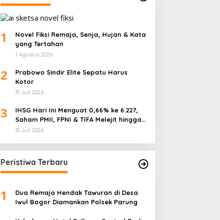
1
Novel Fiksi Remaja, Senja, Hujan & Kata
yang Tertahan
1 Agustus 2026
2
Prabowo Sindir Elite Sepatu Harus
Kotor
31 Juli 2026
3
IHSG Hari Ini Menguat 0,66% ke 6.227,
Saham PMII, FPNI & TIFA Melejit hingga
28%! Ini Daftar Saham Paling Cuan &
31 Juli 2026
Volume Tertinggi 31 Juli 2026
Peristiwa Terbaru
1
Dua Remaja Hendak Tawuran di Desa
Iwul Bogor Diamankan Polsek Parung