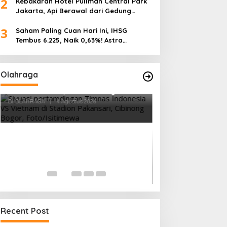
2
Kebakaran Hotel Pullman Central Park
Jakarta, Api Berawal dari Gedung
Parkir
3
Saham Paling Cuan Hari Ini, IHSG
Tembus 6.225, Naik 0,63%! Astra
Internasional Melonjak 3%, Saham DEWA
Pimpin Transaksi Rp300 Miliar
Olahraga
ukan Indonesia 3-
 Garuda Gagal
ga Kandang
stus 2026
Tes Fisik Tahap II Jadi Tolok Ukur
Kesiapan 525 Atlet Kota Bogor
Menuju Porprov Jabar
Di OLAHRAGA
|
1 Agustus 2026
Recent Post