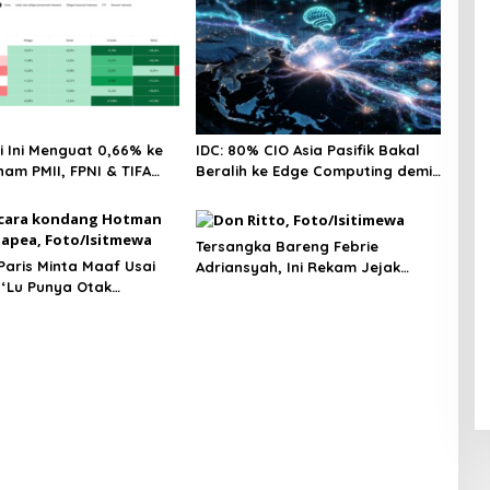
i Ini Menguat 0,66% ke
IDC: 80% CIO Asia Pasifik Bakal
ham PMII, FPNI & TIFA
Beralih ke Edge Computing demi
ingga 28%! Ini Daftar
GenAI pada 2027
ling Cuan & Volume
 31 Juli 2026
Tersangka Bareng Febrie
aris Minta Maaf Usai
Adriansyah, Ini Rekam Jejak
‘Lu Punya Otak
Advokat Don Ritto
’ kepada Wartawan