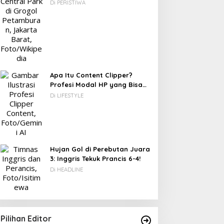
Berawal dari Gedung Parkir
Di PERISTIWA
Apa Itu Content Clipper?
Profesi Modal HP yang Bisa
Menghasilkan Puluhan Juta
Di LIFESTYLE
Rupiah
Hujan Gol di Perebutan Juara
3: Inggris Tekuk Prancis 6-4!
Di HEADLINE
Pilihan Editor