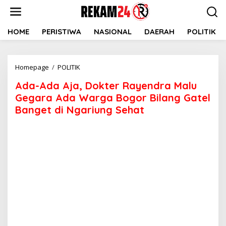
Lewati
ke
konten
HOME
PERISTIWA
NASIONAL
DAERAH
POLITIK
Ada-
Homepage
/
POLITIK
Ada
Ada-Ada Aja, Dokter Rayendra Malu
Aja,
Dokter
Gegara Ada Warga Bogor Bilang Gatel
Rayendra
Banget di Ngariung Sehat
Malu
Gegara
Ada
Warga
Bogor
Bilang
Gatel
Banget
di
Ngariung
Sehat