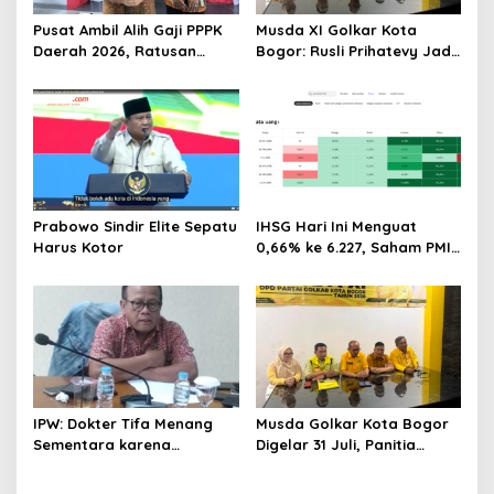
Pusat Ambil Alih Gaji PPPK
Musda XI Golkar Kota
Daerah 2026, Ratusan
Bogor: Rusli Prihatevy Jadi
Pemda Bisa Bernapas Lega
Calon Tunggal Ketua DPD
Prabowo Sindir Elite Sepatu
IHSG Hari Ini Menguat
Harus Kotor
0,66% ke 6.227, Saham PMII,
FPNI & TIFA Melejit hingga
28%! Ini Daftar Saham
Paling Cuan & Volume
Tertinggi 31 Juli 2026
IPW: Dokter Tifa Menang
Musda Golkar Kota Bogor
Sementara karena
Digelar 31 Juli, Panitia
Kelalaian Jaksa, Perkara
Tanggapi Isu Penolakan
Tetap Lanjut ke Persidanga
Bakal Calon