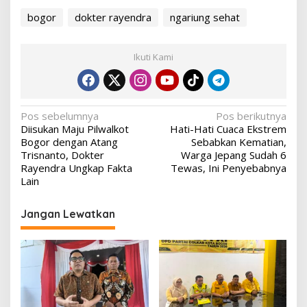
bogor
dokter rayendra
ngariung sehat
Ikuti Kami
Navigasi
Pos sebelumnya
Pos berikutnya
Diisukan Maju Pilwalkot
Hati-Hati Cuaca Ekstrem
pos
Bogor dengan Atang
Sebabkan Kematian,
Trisnanto, Dokter
Warga Jepang Sudah 6
Rayendra Ungkap Fakta
Tewas, Ini Penyebabnya
Lain
Jangan Lewatkan