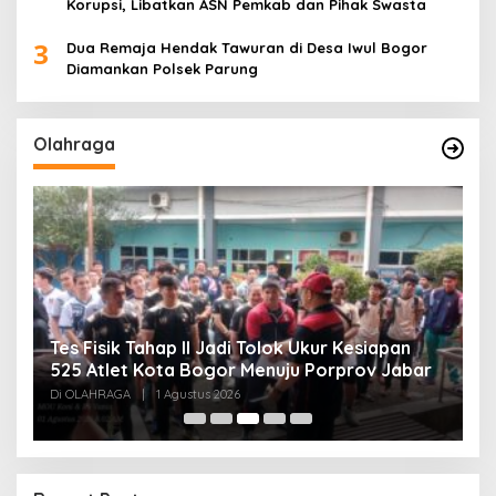
Korupsi, Libatkan ASN Pemkab dan Pihak Swasta
3
Dua Remaja Hendak Tawuran di Desa Iwul Bogor
Diamankan Polsek Parung
Olahraga
A
Hasil Timnas Indonesia vs Timor Leste:
k
r
Garuda Menang 3-0 di ASEAN Hyundai Cup
Di
Di OLAHRAGA
|
31 Juli 2026
20