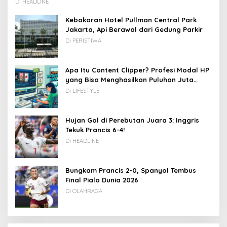
Di HEADLINE
Kebakaran Hotel Pullman Central Park
Jakarta, Api Berawal dari Gedung Parkir
Di PERISTIWA
Apa Itu Content Clipper? Profesi Modal HP
yang Bisa Menghasilkan Puluhan Juta
Rupiah
Di LIFESTYLE
Hujan Gol di Perebutan Juara 3: Inggris
Tekuk Prancis 6-4!
Di HEADLINE
Bungkam Prancis 2-0, Spanyol Tembus
Final Piala Dunia 2026
Di OLAHRAGA