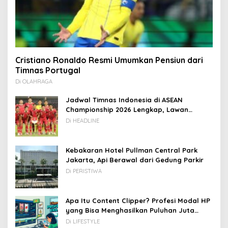
Cristiano Ronaldo Resmi Umumkan Pensiun dari
Timnas Portugal
Di OLAHRAGA
Jadwal Timnas Indonesia di ASEAN
Championship 2026 Lengkap, Lawan
Kamboja hingga Vietnam
Di HEADLINE
Kebakaran Hotel Pullman Central Park
Jakarta, Api Berawal dari Gedung Parkir
Di PERISTIWA
Apa Itu Content Clipper? Profesi Modal HP
yang Bisa Menghasilkan Puluhan Juta
Rupiah
Di LIFESTYLE