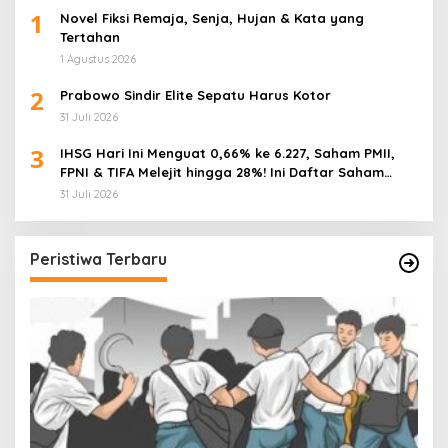
1
Novel Fiksi Remaja, Senja, Hujan & Kata yang
Tertahan
1 Agustus 2026
2
Prabowo Sindir Elite Sepatu Harus Kotor
31 Juli 2026
3
IHSG Hari Ini Menguat 0,66% ke 6.227, Saham PMII,
FPNI & TIFA Melejit hingga 28%! Ini Daftar Saham
Paling Cuan & Volume Tertinggi 31 Juli 2026
31 Juli 2026
Peristiwa Terbaru