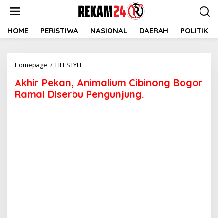
Lewati
ke
konten
HOME
PERISTIWA
NASIONAL
DAERAH
POLITIK
Akhir
Homepage
/
LIFESTYLE
Pekan,
Akhir Pekan, Animalium Cibinong Bogor
Animalium
Cibinong
Ramai Diserbu Pengunjung.
Bogor
Ramai
Diserbu
Pengunjung.