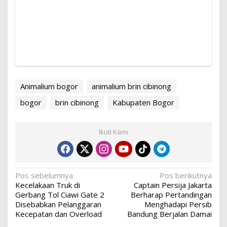
Animalium bogor
animalium brin cibinong
bogor
brin cibinong
Kabupaten Bogor
Ikuti Kami
Navigasi
Pos sebelumnya
Pos berikutnya
Kecelakaan Truk di
Captain Persija Jakarta
pos
Gerbang Tol Ciawi Gate 2
Berharap Pertandingan
Disebabkan Pelanggaran
Menghadapi Persib
Kecepatan dan Overload
Bandung Berjalan Damai