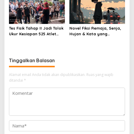
Tes Fisik Tahap II Jadi Tolok
Novel Fiksi Remaja, Senja,
Ukur Kesiapan 525 Atlet
Hujan & Kata yang
Kota Bogor Menuju
Tertahan
Porprov Jabar
Tinggalkan Balasan
Alamat email Anda tidak akan dipublikasikan.
Ruas yang wajib
ditandai
*