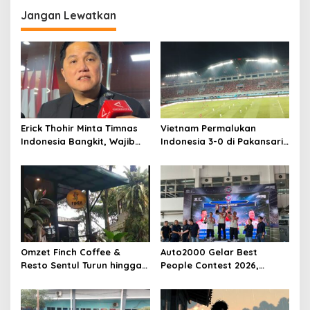
Jangan Lewatkan
Erick Thohir Minta Timnas
Vietnam Permalukan
Indonesia Bangkit, Wajib
Indonesia 3-0 di Pakansari,
Raih Poin Lawan Singapura
Garuda Gagal Manfaatkan
Usai Kalah 0-3 dari Vietnam
Laga Kandang
Omzet Finch Coffee &
Auto2000 Gelar Best
Resto Sentul Turun hingga
People Contest 2026,
50 Persen, Ini Penyebabnya
Saring 2.794 Teknisi Terbaik
Se-Indonesia