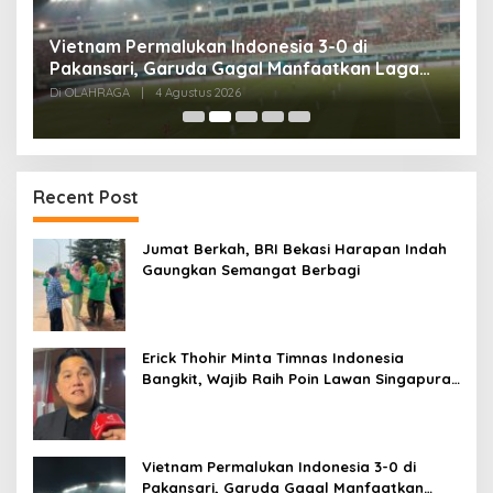
Tes Fisik Tahap II Jadi Tolok Ukur Kesiapan
H
525 Atlet Kota Bogor Menuju Porprov Jabar
G
Di OLAHRAGA
|
1 Agustus 2026
Di
Recent Post
Jumat Berkah, BRI Bekasi Harapan Indah
Gaungkan Semangat Berbagi
Erick Thohir Minta Timnas Indonesia
Bangkit, Wajib Raih Poin Lawan Singapura
Usai Kalah 0-3 dari Vietnam
Vietnam Permalukan Indonesia 3-0 di
Pakansari, Garuda Gagal Manfaatkan