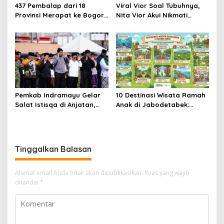
437 Pembalap dari 18
Viral Vior Soal Tubuhnya,
Provinsi Merapat ke Bogor,
Nita Vior Akui Nikmati
Berebut Gelar Bupati Cup
Peranya
2026
Pemkab Indramayu Gelar
10 Destinasi Wisata Ramah
Salat Istisqa di Anjatan,
Anak di Jabodetabek:
Bupati Lucky Hakim Ajak
Liburan Keluarga yang
Masyarakat Kuatkan
Menyegarkan dan Penuh
Ikhtiar Atasi Kekeringan
Makna
Tinggalkan Balasan
Alamat email Anda tidak akan dipublikasikan.
Ruas yang wajib
ditandai
*