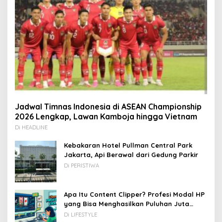
Jadwal Timnas Indonesia di ASEAN Championship
2026 Lengkap, Lawan Kamboja hingga Vietnam
Di HEADLINE
Kebakaran Hotel Pullman Central Park
Jakarta, Api Berawal dari Gedung Parkir
Di PERISTIWA
Apa Itu Content Clipper? Profesi Modal HP
yang Bisa Menghasilkan Puluhan Juta
Rupiah
Di LIFESTYLE