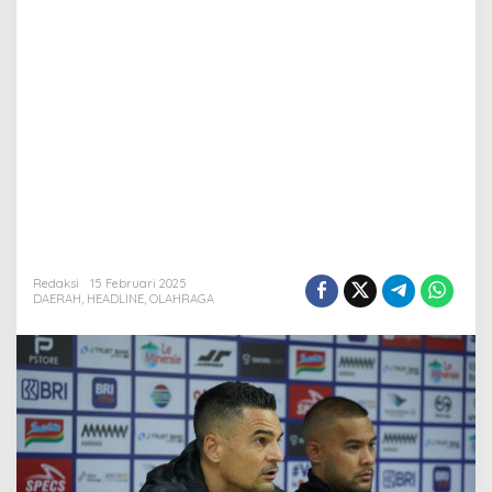
Redaksi
15 Februari 2025
DAERAH
,
HEADLINE
,
OLAHRAGA