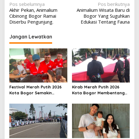
Navigasi
Pos sebelumnya
Pos berikutnya
Akhir Pekan, Animalium
Animalium Wisata Baru di
pos
Cibinong Bogor Ramai
Bogor Yang Suguhkan
Diserbu Pengunjung.
Edukasi Tentang Fauna
Jangan Lewatkan
Festival Merah Putih 2026
Kirab Merah Putih 2026
Kota Bogor Semakin
Kota Bogor Membentang
Semarak, Jadi Magnet
1,5 Kilometer, Libatkan 60
Wisatawan hingga Dorong
Elemen Masyarakat
Ekonomi Lokal