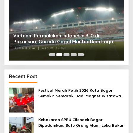
,
Vietnam Permalukan Indonesia 3-0 di
T
Pakansari, Garuda Gagal Manfaatkan Laga
5
Kandang
Di OLAHRAGA
|
4 Agustus 2026
Di
Recent Post
Festival Merah Putih 2026 Kota Bogor
Semakin Semarak, Jadi Magnet Wisatawan
hingga Dorong Ekonomi Lokal
Kebakaran SPBU Cilendek Bogor
Dipadamkan, Satu Orang Alami Luka Bakar