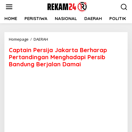
Lewati
ke
konten
HOME
PERISTIWA
NASIONAL
DAERAH
POLITIK
Captain
Homepage
/
DAERAH
Persija
Captain Persija Jakarta Berharap
Jakarta
Berharap
Pertandingan Menghadapi Persib
Pertandingan
Bandung Berjalan Damai
Menghadapi
Persib
Bandung
Berjalan
Damai