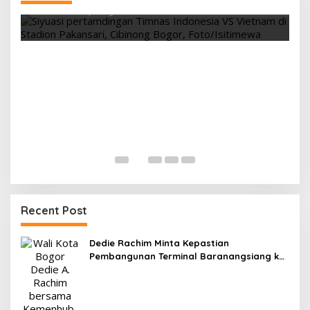
Kandang
Di OLAHRAGA
|
4 Agustus 2026
T
5
Di
Recent Post
Dedie Rachim Minta Kepastian
Pembangunan Terminal Baranangsiang ke
Kemenhub