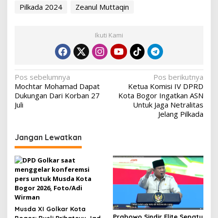
Pilkada 2024
Zeanul Muttaqin
Ikuti Kami
Navigasi
Pos sebelumnya
Pos berikutnya
Mochtar Mohamad Dapat
Ketua Komisi IV DPRD
pos
Dukungan Dari Korban 27
Kota Bogor Ingatkan ASN
Juli
Untuk Jaga Netralitas
Jelang Pilkada
Jangan Lewatkan
Musda XI Golkar Kota
Prabowo Sindir Elite Sepatu