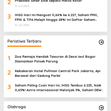
2
Prabowo Sindir Elite Sepatu Harus Kotor
31 Juli 2026
3
IHSG Hari Ini Menguat 0,66% ke 6.227, Saham PMII,
FPNI & TIFA Melejit hingga 28%! Ini Daftar Saham
Paling Cuan & Volume Tertinggi 31 Juli 2026
31 Juli 2026
Peristiwa Terbaru
1
Dua Remaja Hendak Tawuran di Desa Iwul Bogor
Diamankan Polsek Parung
2
Kebakaran Hotel Pullman Central Park Jakarta, Api
Berawal dari Gedung Parkir
3
Saham Paling Cuan Hari Ini, IHSG Tembus 6.225, Naik
0,63%! Astra Internasional Melonjak 3%, Saham DEWA
Pimpin Transaksi Rp300 Miliar
,
Vietnam Permalukan Indonesia 3-0 di
Olahraga
Pakansari, Garuda Gagal Manfaatkan Laga