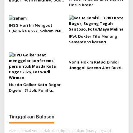
Bogor: Rusli Prihatevy Jadi
Harus Kotor
Calon Tunggal Ketua DPD
IHSG Hari Ini Menguat
0,66% ke 6.227, Saham PMII,
IPW: Dokter Tifa Menang
FPNI & TIFA Melejit hingga
Sementara karena
28%! Ini Daftar Saham
Kelalaian Jaksa, Perkara
Paling Cuan & Volume
Tetap Lanjut ke Persidanga
Tertinggi 31 Juli 2026
Vonis Hakim Ketua Dinilai
Janggal Karena Alat Bukti
Tidak Sesuai, 1 Hakim Minta
Nadiem Dibebaskan
Musda Golkar Kota Bogor
Digelar 31 Juli, Panitia
Tanggapi Isu Penolakan
Bakal Calon
Tinggalkan Balasan
Alamat email Anda tidak akan dipublikasikan.
Ruas yang wajib