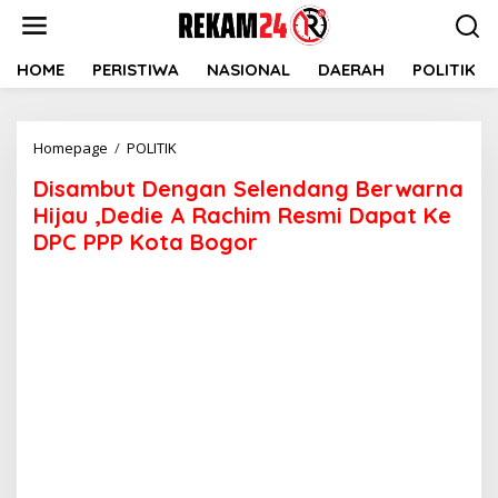
Lewati
ke
konten
HOME
PERISTIWA
NASIONAL
DAERAH
POLITIK
Disambut
Homepage
/
POLITIK
Dengan
Disambut Dengan Selendang Berwarna
Selendang
Berwarna
Hijau ,Dedie A Rachim Resmi Dapat Ke
Hijau
DPC PPP Kota Bogor
,Dedie
A
Rachim
Resmi
Dapat
Ke
DPC
PPP
Kota
Bogor