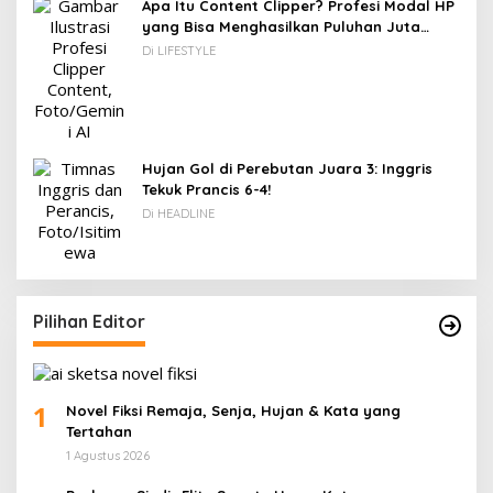
Apa Itu Content Clipper? Profesi Modal HP
yang Bisa Menghasilkan Puluhan Juta
Rupiah
Di LIFESTYLE
Hujan Gol di Perebutan Juara 3: Inggris
Tekuk Prancis 6-4!
Di HEADLINE
Pilihan Editor
1
Novel Fiksi Remaja, Senja, Hujan & Kata yang
Tertahan
1 Agustus 2026