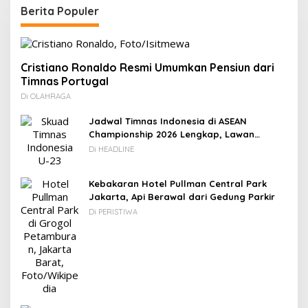
Berita Populer
Cristiano Ronaldo Resmi Umumkan Pensiun dari
Timnas Portugal
Di OLAHRAGA
Jadwal Timnas Indonesia di ASEAN
Championship 2026 Lengkap, Lawan
Kamboja hingga Vietnam
Di HEADLINE
Kebakaran Hotel Pullman Central Park
Jakarta, Api Berawal dari Gedung Parkir
Di PERISTIWA