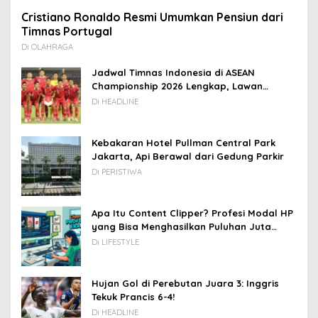
Cristiano Ronaldo Resmi Umumkan Pensiun dari
Timnas Portugal
Di OLAHRAGA
Jadwal Timnas Indonesia di ASEAN
Championship 2026 Lengkap, Lawan
Kamboja hingga Vietnam
Di HEADLINE
Kebakaran Hotel Pullman Central Park
Jakarta, Api Berawal dari Gedung Parkir
Di PERISTIWA
Apa Itu Content Clipper? Profesi Modal HP
yang Bisa Menghasilkan Puluhan Juta
Rupiah
Di LIFESTYLE
Hujan Gol di Perebutan Juara 3: Inggris
Tekuk Prancis 6-4!
Di HEADLINE