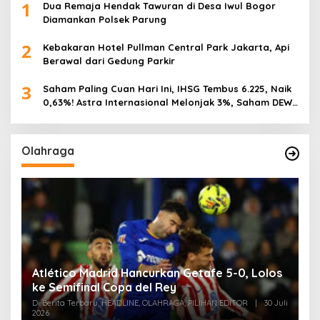
1
Dua Remaja Hendak Tawuran di Desa Iwul Bogor
Diamankan Polsek Parung
2
Kebakaran Hotel Pullman Central Park Jakarta, Api
Berawal dari Gedung Parkir
3
Saham Paling Cuan Hari Ini, IHSG Tembus 6.225, Naik
0,63%! Astra Internasional Melonjak 3%, Saham DEWA
Pimpin Transaksi Rp300 Miliar
Olahraga
Atlético Madrid Hancurkan Getafe 5-0, Lolos
ke Semifinal Copa del Rey
Di Berita Terbaru, HEADLINE, OLAHRAGA, PILIHAN EDITOR
|
30 Juli
2026