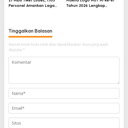
Personel Amankan Laga
Tahun 2026 Lengkap
Timnas Indonesia vs
dengan Filosofi dan
Vietnam di Pakansari
Pedoman Resmi
Tinggalkan Balasan
Alamat email Anda tidak akan dipublikasikan.
Ruas yang wajib
ditandai
*