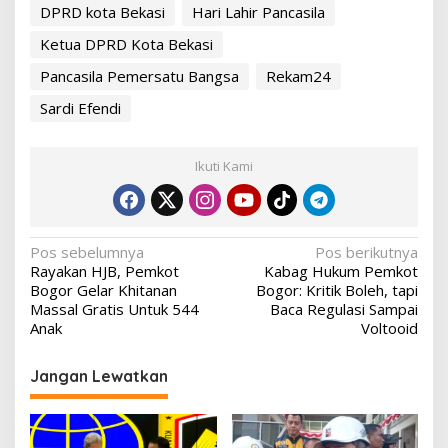
DPRD kota Bekasi
Hari Lahir Pancasila
Ketua DPRD Kota Bekasi
Pancasila Pemersatu Bangsa
Rekam24
Sardi Efendi
Ikuti Kami
Navigasi
Pos sebelumnya
Pos berikutnya
Rayakan HJB, Pemkot
Kabag Hukum Pemkot
pos
Bogor Gelar Khitanan
Bogor: Kritik Boleh, tapi
Massal Gratis Untuk 544
Baca Regulasi Sampai
Anak
Voltooid
Jangan Lewatkan