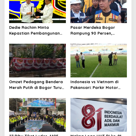
Dedie Rachim Minta
Pasar Merdeka Bogor
Kepastian Pembangunan
Rampung 90 Persen,
Terminal Baranangsiang ke
Pedagang Mulai Pindah
Kemenhub
September 2026
Omzet Pedagang Bendera
Indonesia vs Vietnam di
Merah Putih di Bogor Turun,
Pakansari: Parkir Motor
Tergerus Belanja Online
Dipusatkan di Lapangan
Jelang HUT RI
Panahan
27 Ribu Tiket Ludes, 1.105
Makna Logo HUT RI ke-81