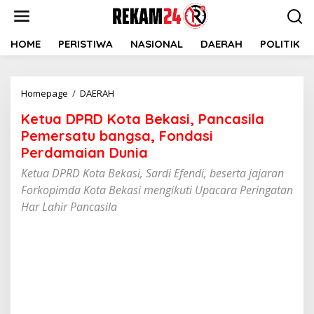
Lewati
ke
konten
HOME
PERISTIWA
NASIONAL
DAERAH
POLITIK
Ketua
Homepage
/
DAERAH
DPRD
Ketua DPRD Kota Bekasi, Pancasila
Kota
Bekasi,
Pemersatu bangsa, Fondasi
Pancasila
Perdamaian Dunia
Pemersatu
Ketua DPRD Kota Bekasi, Sardi Efendi, beserta jajaran
bangsa,
Fondasi
Forkopimda Kota Bekasi mengikuti Upacara Peringatan
Perdamaian
Har Lahir Pancasila
Dunia