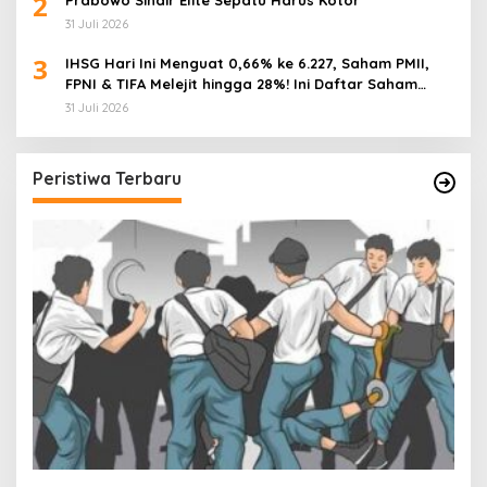
2
Prabowo Sindir Elite Sepatu Harus Kotor
31 Juli 2026
3
IHSG Hari Ini Menguat 0,66% ke 6.227, Saham PMII,
FPNI & TIFA Melejit hingga 28%! Ini Daftar Saham
Paling Cuan & Volume Tertinggi 31 Juli 2026
31 Juli 2026
Peristiwa Terbaru