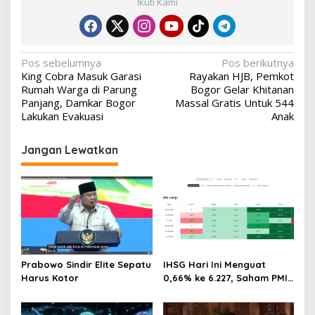
Ikuti Kami
Navigasi
Pos sebelumnya
Pos berikutnya
King Cobra Masuk Garasi
Rayakan HJB, Pemkot
pos
Rumah Warga di Parung
Bogor Gelar Khitanan
Panjang, Damkar Bogor
Massal Gratis Untuk 544
Lakukan Evakuasi
Anak
Jangan Lewatkan
Prabowo Sindir Elite Sepatu
IHSG Hari Ini Menguat
Harus Kotor
0,66% ke 6.227, Saham PMII,
FPNI & TIFA Melejit hingga
28%! Ini Daftar Saham