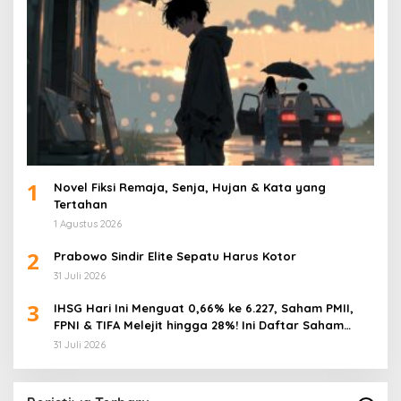
1
Novel Fiksi Remaja, Senja, Hujan & Kata yang
Tertahan
1 Agustus 2026
2
Prabowo Sindir Elite Sepatu Harus Kotor
31 Juli 2026
3
IHSG Hari Ini Menguat 0,66% ke 6.227, Saham PMII,
FPNI & TIFA Melejit hingga 28%! Ini Daftar Saham
Paling Cuan & Volume Tertinggi 31 Juli 2026
31 Juli 2026