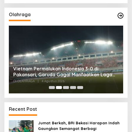
Olahraga
,
Vietnam Permalukan Indonesia 3-0 di
T
Pakansari, Garuda Gagal Manfaatkan Laga
5
Kandang
Di OLAHRAGA
|
4 Agustus 2026
Di
Recent Post
Jumat Berkah, BRI Bekasi Harapan Indah
Gaungkan Semangat Berbagi