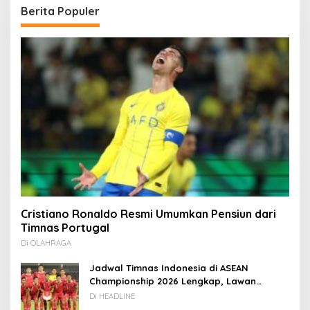
Berita Populer
Cristiano Ronaldo Resmi Umumkan Pensiun dari
Timnas Portugal
Di OLAHRAGA
Jadwal Timnas Indonesia di ASEAN
Championship 2026 Lengkap, Lawan
Kamboja hingga Vietnam
Di HEADLINE