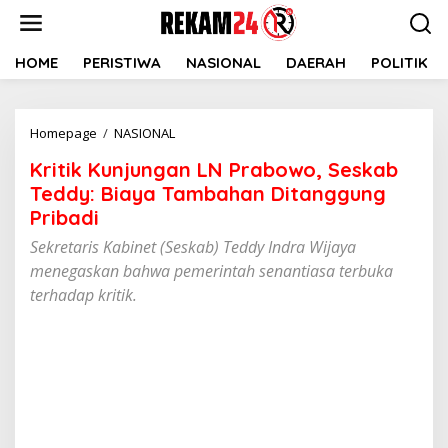
Lewati
ke
konten
HOME
PERISTIWA
NASIONAL
DAERAH
POLITIK
Kritik
Homepage
/
NASIONAL
Kunjungan
Kritik Kunjungan LN Prabowo, Seskab
LN
Prabowo,
Teddy: Biaya Tambahan Ditanggung
Seskab
Pribadi
Teddy:
Sekretaris Kabinet (Seskab) Teddy Indra Wijaya
Biaya
Tambahan
menegaskan bahwa pemerintah senantiasa terbuka
Ditanggung
terhadap kritik.
Pribadi