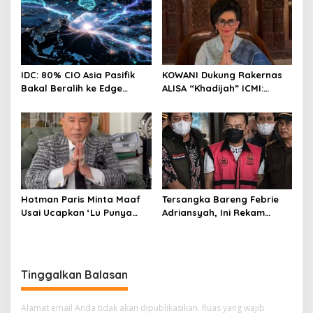
Paling Cuan & Volume
Tertinggi 31 Juli 2026
IDC: 80% CIO Asia Pasifik
KOWANI Dukung Rakernas
Bakal Beralih ke Edge
ALISA “Khadijah” ICMI:
Computing demi GenAI
Perkuat Peran Perempuan
pada 2027
Menuju Indonesia Emas
Hotman Paris Minta Maaf
Tersangka Bareng Febrie
Usai Ucapkan ‘Lu Punya
Adriansyah, Ini Rekam
Otak Enggak?’ kepada
Jejak Advokat Don Ritto
Wartawan
Tinggalkan Balasan
Alamat email Anda tidak akan dipublikasikan.
Ruas yang wajib