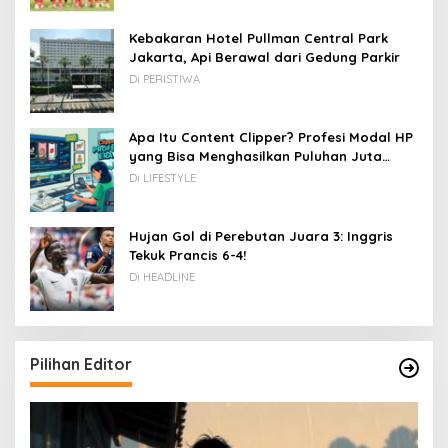
Kebakaran Hotel Pullman Central Park
Jakarta, Api Berawal dari Gedung Parkir
Di PERISTIWA
Apa Itu Content Clipper? Profesi Modal HP
yang Bisa Menghasilkan Puluhan Juta
Rupiah
Di LIFESTYLE
Hujan Gol di Perebutan Juara 3: Inggris
Tekuk Prancis 6-4!
Di HEADLINE
Pilihan Editor