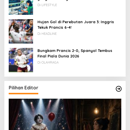
Rupiah
Di LIFESTYLE
Hujan Gol di Perebutan Juara 3: Inggris
Tekuk Prancis 6-4!
Di HEADLINE
Bungkam Prancis 2-0, Spanyol Tembus
Final Piala Dunia 2026
Di OLAHRAGA
Pilihan Editor