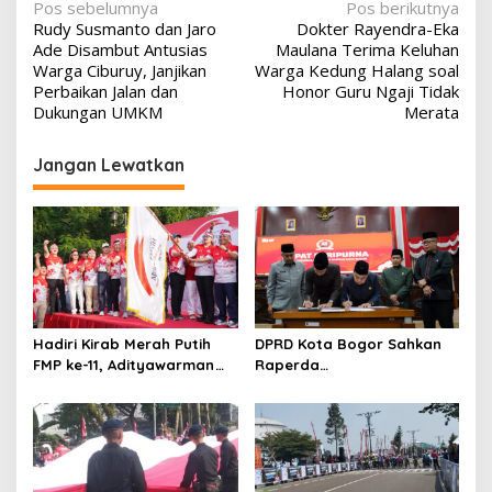
Navigasi
Pos sebelumnya
Pos berikutnya
Rudy Susmanto dan Jaro
Dokter Rayendra-Eka
pos
Ade Disambut Antusias
Maulana Terima Keluhan
Warga Ciburuy, Janjikan
Warga Kedung Halang soal
Perbaikan Jalan dan
Honor Guru Ngaji Tidak
Dukungan UMKM
Merata
Jangan Lewatkan
Hadiri Kirab Merah Putih
DPRD Kota Bogor Sahkan
FMP ke-11, Adityawarman
Raperda
Adil: Perkuat Cinta Tanah
Pertanggungjawaban APBD
Air
2025 dalam Rapat
Paripurna