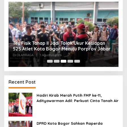
Tes Fisik Tahap II Jadi Tolok Ukur Kesiapan
H
525 Atlet Kota Bogor Menuju Porprov Jabar
G
Di OLAHRAGA
|
1 Agustus 2026
Di
Recent Post
Hadiri Kirab Merah Putih FMP ke-11,
Adityawarman Adil: Perkuat Cinta Tanah Air
DPRD Kota Bogor Sahkan Raperda