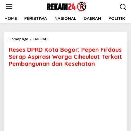
Lewati
ke
konten
HOME
PERISTIWA
NASIONAL
DAERAH
POLITIK
Reses
Homepage
/
DAERAH
DPRD
Reses DPRD Kota Bogor: Pepen Firdaus
Kota
Bogor:
Serap Aspirasi Warga Ciheuleut Terkait
Pepen
Pembangunan dan Kesehatan
Firdaus
Serap
Aspirasi
Warga
Ciheuleut
Terkait
Pembangunan
dan
Kesehatan