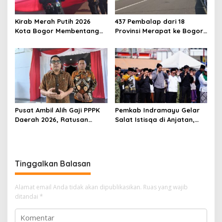
Kirab Merah Putih 2026
437 Pembalap dari 18
Kota Bogor Membentang
Provinsi Merapat ke Bogor,
1,5 Kilometer, Libatkan 60
Berebut Gelar Bupati Cup
Elemen Masyarakat
2026
Pusat Ambil Alih Gaji PPPK
Pemkab Indramayu Gelar
Daerah 2026, Ratusan
Salat Istisqa di Anjatan,
Pemda Bisa Bernapas Lega
Bupati Lucky Hakim Ajak
Masyarakat Kuatkan
Ikhtiar Atasi Kekeringan
Tinggalkan Balasan
Alamat email Anda tidak akan dipublikasikan.
Ruas yang wajib
ditandai
*