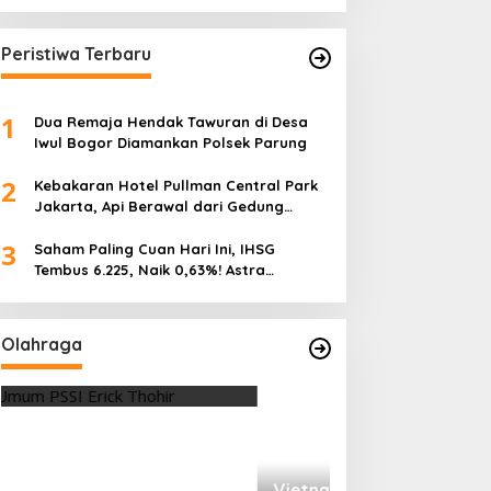
Volume Tertinggi 31 Juli 2026
Peristiwa Terbaru
1
Dua Remaja Hendak Tawuran di Desa
Iwul Bogor Diamankan Polsek Parung
2
Kebakaran Hotel Pullman Central Park
Jakarta, Api Berawal dari Gedung
Parkir
3
Saham Paling Cuan Hari Ini, IHSG
Tembus 6.225, Naik 0,63%! Astra
Internasional Melonjak 3%, Saham DEWA
Pimpin Transaksi Rp300 Miliar
Olahraga
Vietnam Permalukan Indonesia 3-
0 di Pakansari, Garuda Gagal
Manfaatkan Laga Kandang
Di OLAHRAGA
|
4 Agustus 2026
Tes Fisik Tahap I