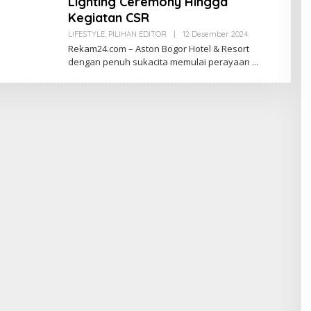
Lighting Ceremony Hingga
Kegiatan CSR
Oleh
LIFESTYLE
,
PILIHAN EDITOR
|
12 Desember 2024
Redaksi
Rekam24.com – Aston Bogor Hotel & Resort
dengan penuh sukacita memulai perayaan