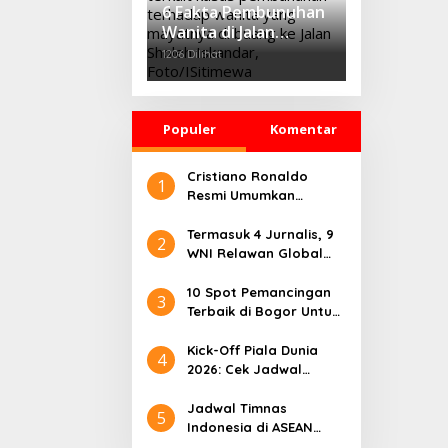
Equity’
6 Fakta Pembunuhan
Wanita di Jalan
Sholeh Iskandar
1206 Dilihat
Bogor, Korban
Dicekik Dasi hingga
Jasadnya Dibuang
Populer
Komentar
Cristiano Ronaldo
1
Resmi Umumkan
Pensiun dari Timnas
Portugal
Termasuk 4 Jurnalis, 9
2
WNI Relawan Global
Sumud Bebas dari
Penahanan Israel
10 Spot Pemancingan
3
Terbaik di Bogor Untuk
Liburan Seru
Kick-Off Piala Dunia
4
2026: Cek Jadwal
Lengkapnya
Jadwal Timnas
5
Indonesia di ASEAN
Championship 2026