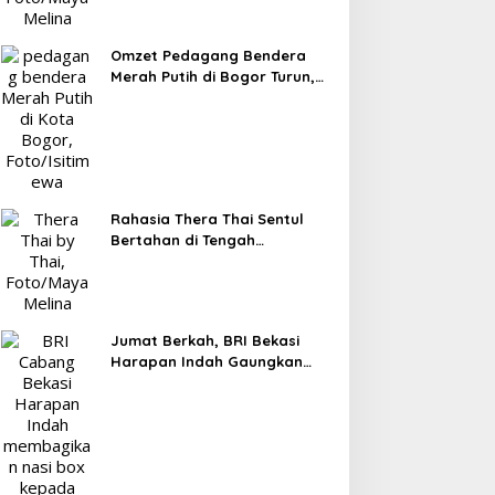
Omzet Pedagang Bendera
Merah Putih di Bogor Turun,
Tergerus Belanja Online
Jelang HUT RI
Rahasia Thera Thai Sentul
Bertahan di Tengah
Persaingan Kuliner, Konsisten
Sajikan Rasa Asli Thailand
Jumat Berkah, BRI Bekasi
Harapan Indah Gaungkan
Semangat Berbagi