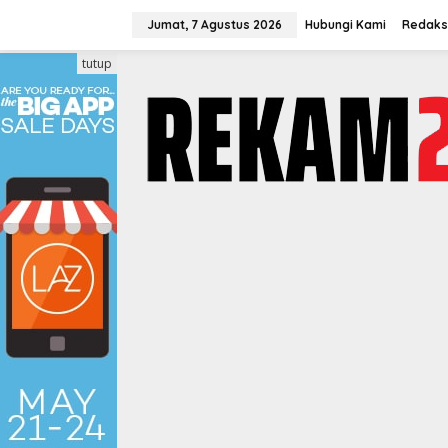
Lewati
ke
Jumat, 7 Agustus 2026
Hubungi Kami
Redaks
konten
tutup
LIFESTYLE
,
PILIHAN EDITOR