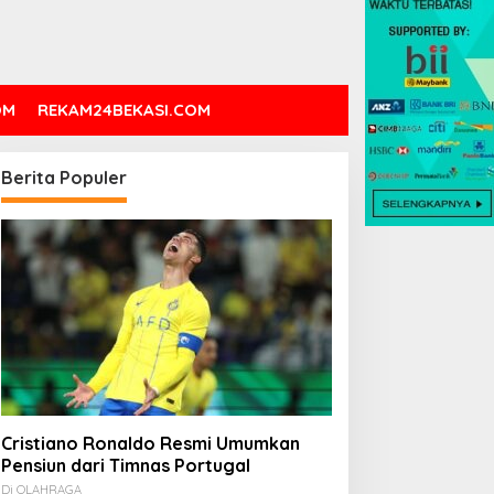
OM
REKAM24BEKASI.COM
DC: 80% CIO Asia Pasifik
Novel Fiksi Remaja, Senja,
Berita Populer
akal Beralih ke Edge
Hujan & Kata yang
omputing demi GenAI
Tertahan
ada 2027
Cristiano Ronaldo Resmi Umumkan
Pensiun dari Timnas Portugal
Di OLAHRAGA