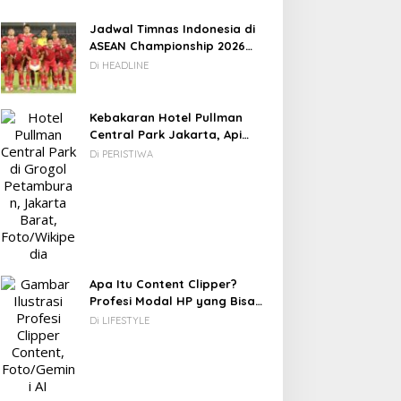
Jadwal Timnas Indonesia di
ASEAN Championship 2026
Lengkap, Lawan Kamboja
Di HEADLINE
hingga Vietnam
Kebakaran Hotel Pullman
Central Park Jakarta, Api
Berawal dari Gedung Parkir
Di PERISTIWA
Apa Itu Content Clipper?
Profesi Modal HP yang Bisa
Menghasilkan Puluhan Juta
Di LIFESTYLE
Rupiah