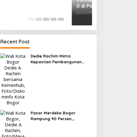
Kesiapan 525 At
Menuju Porprov 
Di OLAHRAGA
|
1 Agus
Recent Post
Dedie Rachim Minta
Kepastian Pembangunan
Terminal Baranangsiang ke
Kemenhub
Pasar Merdeka Bogor
Rampung 90 Persen,
Pedagang Mulai Pindah
September 2026