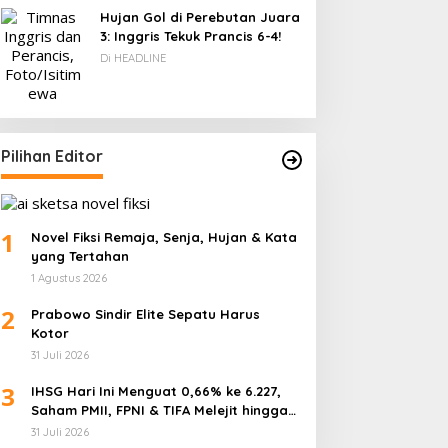
Hujan Gol di Perebutan Juara
3: Inggris Tekuk Prancis 6-4!
Di HEADLINE
Pilihan Editor
1
Novel Fiksi Remaja, Senja, Hujan & Kata
yang Tertahan
1 Agustus 2026
2
Prabowo Sindir Elite Sepatu Harus
Kotor
31 Juli 2026
3
IHSG Hari Ini Menguat 0,66% ke 6.227,
Saham PMII, FPNI & TIFA Melejit hingga
28%! Ini Daftar Saham Paling Cuan &
31 Juli 2026