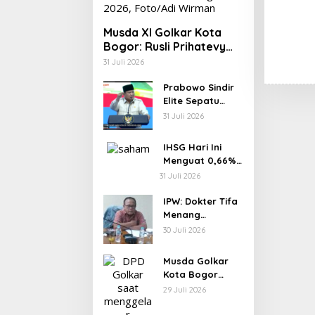
Musda XI Golkar Kota
Bogor: Rusli Prihatevy
Jadi Calon Tunggal Ketua
31 Juli 2026
DPD
Prabowo Sindir
Elite Sepatu
Harus Kotor
31 Juli 2026
IHSG Hari Ini
Menguat 0,66%
ke 6.227, Saham
31 Juli 2026
PMII, FPNI & TIFA
Melejit hingga
IPW: Dokter Tifa
28%! Ini Daftar
Menang
Saham Paling
Sementara
30 Juli 2026
Cuan & Volume
karena Kelalaian
Tertinggi 31 Juli
Jaksa, Perkara
Musda Golkar
2026
Tetap Lanjut ke
Kota Bogor
Persidanga
Digelar 31 Juli,
29 Juli 2026
Panitia Tanggapi
Isu Penolakan