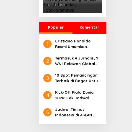
Sholeh Iskandar
1206 Dilihat
Bogor, Korban
Dicekik Dasi hingga
Jasadnya Dibuang
Populer
Komentar
Cristiano Ronaldo
1
Resmi Umumkan
Pensiun dari Timnas
Portugal
Termasuk 4 Jurnalis, 9
2
WNI Relawan Global
Sumud Bebas dari
Penahanan Israel
10 Spot Pemancingan
3
Terbaik di Bogor Untuk
Liburan Seru
Kick-Off Piala Dunia
4
2026: Cek Jadwal
Lengkapnya
Jadwal Timnas
5
Indonesia di ASEAN
Championship 2026
Lengkap, Lawan
Kamboja hingga