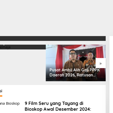
yang di Bioskop Awal
r, Aksi, dan Romantis
 Fiksi, Hujan yang
1
pus Dosa Nara
A
L
M
M
»
Pusat Ambil Alih Gaji PPPK
Daerah 2026, Ratusan
Pemda Bisa Bernapas Lega
si
9 Film Seru yang Tayang di
Bioskop Awal Desember 2024: