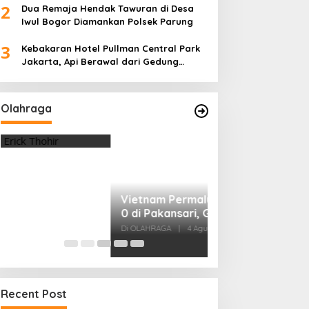
2
Dua Remaja Hendak Tawuran di Desa
Iwul Bogor Diamankan Polsek Parung
3
Kebakaran Hotel Pullman Central Park
Jakarta, Api Berawal dari Gedung
Parkir
Olahraga
Vietnam Permalukan Indonesia 3-
0 di Pakansari, Garuda Gagal
Manfaatkan Laga Kandang
Di OLAHRAGA
|
4 Agustus 2026
Tes Fisik Tahap I
Kesiapan 525 At
Menuju Porprov 
Di OLAHRAGA
|
1 Agus
Recent Post