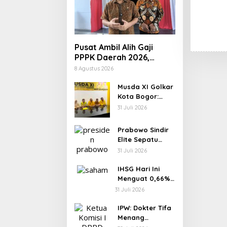
Pusat Ambil Alih Gaji
PPPK Daerah 2026,
Ratusan Pemda Bisa
8 Agustus 2026
Bernapas Lega
Musda XI Golkar
Kota Bogor:
Rusli Prihatevy
31 Juli 2026
Jadi Calon
Tunggal Ketua
Prabowo Sindir
DPD
Elite Sepatu
Harus Kotor
31 Juli 2026
IHSG Hari Ini
Menguat 0,66%
ke 6.227, Saham
31 Juli 2026
PMII, FPNI & TIFA
Melejit hingga
IPW: Dokter Tifa
28%! Ini Daftar
Menang
Saham Paling