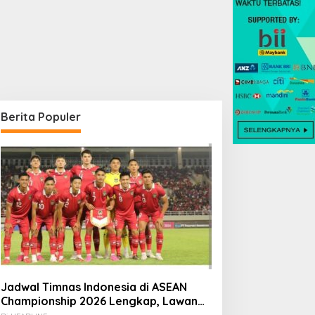
0 Destinasi Wisata Ramah
Berita Populer
nak di Jabodetabek:
iburan Keluarga yang
enyegarkan dan Penuh
akna
Jendela Fiksi, Tak Seindah
Layar Di Depan Panggung
Jadwal Timnas Indonesia di ASEAN
Championship 2026 Lengkap, Lawan