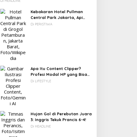
Kamboja hingga Vietnam
Di HEADLINE
Kebakaran Hotel Pullman
Central Park Jakarta, Api
Berawal dari Gedung Parkir
Di PERISTIWA
Apa Itu Content Clipper?
Profesi Modal HP yang Bisa
Menghasilkan Puluhan Juta
Di LIFESTYLE
Rupiah
Hujan Gol di Perebutan Juara
3: Inggris Tekuk Prancis 6-4!
Di HEADLINE