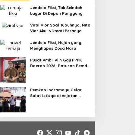
Jendela Fiksi, Tak Seindah
Layar Di Depan Panggung
Viral Vior Soal Tubuhnya, Nita
Vior Akui Nikmati Peranya
Jendela Fiksi, Hujan yang
Menghapus Dosa Nara
Pusat Ambil Alih Gaji PPPK
Daerah 2026, Ratusan Pemda
Bisa Bernapas Lega
Pemkab Indramayu Gelar
Salat Istisqa di Anjatan,
Bupati Lucky Hakim Ajak
Masyarakat Kuatkan Ikhtiar
Atasi Kekeringan